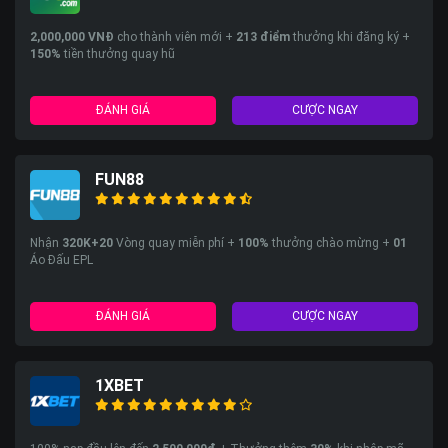
2,000,000 VNĐ
cho thành viên mới +
213
điểm
thưởng khi đăng ký +
150%
tiền thưởng quay hũ
ĐÁNH GIÁ
CƯỢC NGAY
FUN88
Nhận
320K+20
Vòng quay miễn phí +
100%
thưởng chào mừng +
01
Áo Đấu EPL
ĐÁNH GIÁ
CƯỢC NGAY
1XBET