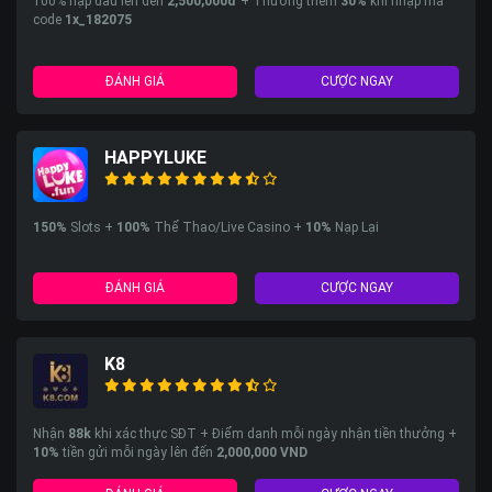
100% nạp đầu lên đến
2,500,000đ
+ Thưởng thêm
30%
khi nhập mã
code
1x_182075
ĐÁNH GIÁ
CƯỢC NGAY
HAPPYLUKE
150%
Slots +
100%
Thể Thao/Live Casino +
10%
Nạp Lại
ĐÁNH GIÁ
CƯỢC NGAY
K8
Nhận
88k
khi xác thực SĐT + Điểm danh mỗi ngày nhận tiền thưởng +
10%
tiền gửi mỗi ngày lên đến
2,000,000 VND