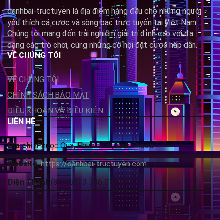
danhbai-tructuyen là địa điểm hàng đầu cho những người
yêu thích cá cược và sòng bạc trực tuyến tại Việt Nam.
Chúng tôi mang đến trải nghiệm giải trí đỉnh cao với đa
dạng các trò chơi, cùng những cơ hội đặt cược hấp dẫn.
VỀ CHÚNG TÔI
VỀ CHÚNG TÔI
CHÍNH SÁCH BẢO MẬT
ĐIỀU KHOẢN VÀ ĐIỀU KIỆN
LIÊN HỆ
Địa chỉ
: Phuoc Qua, Phuoc Tin, Binh Phuoc
Website
:
https://danhbai-tructuyen.com
Điện Thoại
: (84-651) 3 736 073