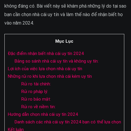
không đáng có. Bài viết này sẽ khám phá những lý do tại sao
bạn cần chọn nhà cái uy tín và làm thế nào để nhận biết họ
vào năm 2024.
Mục Lục
Đặc điểm nhận biết nhà cái uy tín 2024
Bảng so sánh nhà cái uy tín và không uy tín:
Lợi ích của việc lựa chọn nhà cái uy tín
Những rủi ro khi lựa chọn nhà cái kém uy tín
Rủi ro tài chính:
Rủi ro pháp lý:
Rủi ro bảo mật:
Rủi ro về niềm tin:
Hướng dẫn chọn nhà cái uy tín 2024
Danh sách các nhà cái uy tín 2024 bạn có thể lựa chọn
Kết luận