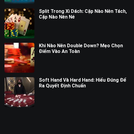
Split Trong Xì Dách: Cặp Nào Nên Tách,
Cặp Nào Nên Né
Khi Nào Nên Double Down? Mẹo Chọn
Điểm Vào An Toàn
Soft Hand Và Hard Hand: Hiểu Đúng Để
Ra Quyết Định Chuẩn