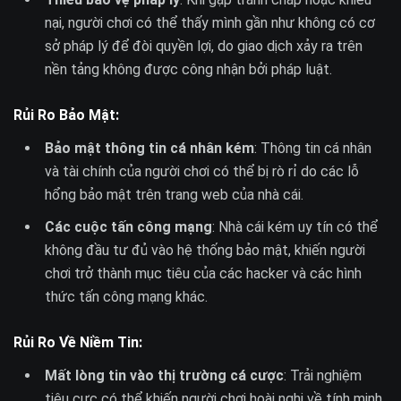
nại, người chơi có thể thấy mình gần như không có cơ
sở pháp lý để đòi quyền lợi, do giao dịch xảy ra trên
nền tảng không được công nhận bởi pháp luật.
Rủi Ro Bảo Mật:
Bảo mật thông tin cá nhân kém
: Thông tin cá nhân
và tài chính của người chơi có thể bị rò rỉ do các lỗ
hổng bảo mật trên trang web của nhà cái.
Các cuộc tấn công mạng
: Nhà cái kém uy tín có thể
không đầu tư đủ vào hệ thống bảo mật, khiến người
chơi trở thành mục tiêu của các hacker và các hình
thức tấn công mạng khác.
Rủi Ro Về Niềm Tin:
Mất lòng tin vào thị trường cá cược
: Trải nghiệm
tiêu cực có thể khiến người chơi hoài nghi về tính minh