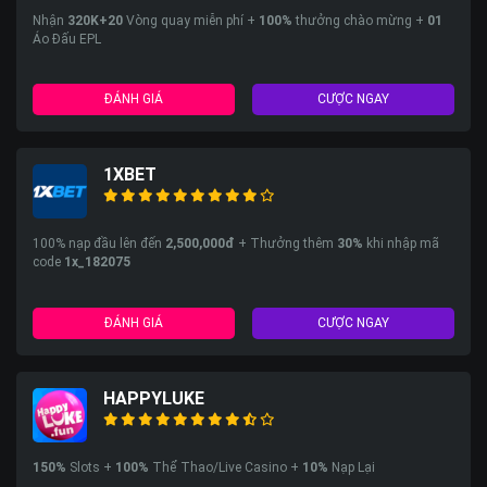
Nhận
320K+20
Vòng quay miễn phí +
100%
thưởng chào mừng +
01
Áo Đấu EPL
ĐÁNH GIÁ
CƯỢC NGAY
1XBET
100% nạp đầu lên đến
2,500,000đ
+ Thưởng thêm
30%
khi nhập mã
code
1x_182075
ĐÁNH GIÁ
CƯỢC NGAY
HAPPYLUKE
150%
Slots +
100%
Thể Thao/Live Casino +
10%
Nạp Lại