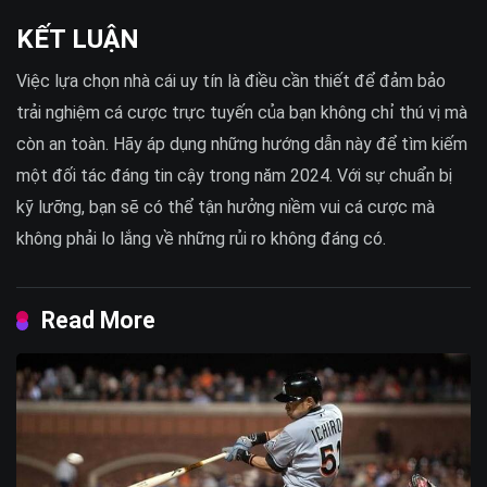
KẾT LUẬN
Việc lựa chọn nhà cái uy tín là điều cần thiết để đảm bảo
trải nghiệm cá cược trực tuyến của bạn không chỉ thú vị mà
còn an toàn. Hãy áp dụng những hướng dẫn này để tìm kiếm
một đối tác đáng tin cậy trong năm 2024. Với sự chuẩn bị
kỹ lưỡng, bạn sẽ có thể tận hưởng niềm vui cá cược mà
không phải lo lắng về những rủi ro không đáng có.
Read More