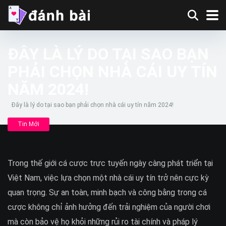
ĐÂY LÀ LÝ DO TẠI SAO BẠN
PHẢI CHỌN NHÀ CÁI UY TÍN
NĂM 2024!
Đây là lý do tại sao bạn phải chọn nhà cái uy tín năm 2024!
Tin Mới
Trong thế giới cá cược trực tuyến ngày càng phát triển tại
Việt Nam, việc lựa chọn một nhà cái uy tín trở nên cực kỳ
quan trọng. Sự an toàn, minh bạch và công bằng trong cá
cược không chỉ ảnh hưởng đến trải nghiệm của người chơi
mà còn bảo vệ họ khỏi những rủi ro tài chính và pháp lý