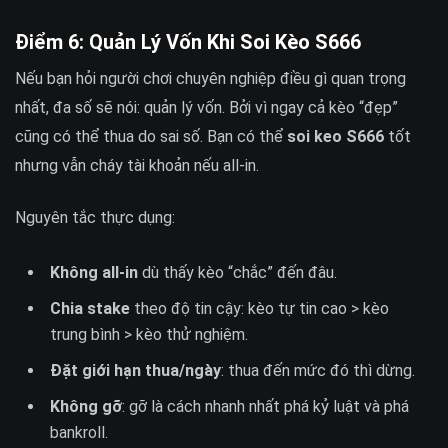
Điểm 6: Quản Lý Vốn Khi Soi Kèo S666
Nếu bạn hỏi người chơi chuyên nghiệp điều gì quan trọng
nhất, đa số sẽ nói: quản lý vốn. Bởi vì ngay cả kèo “đẹp”
cũng có thể thua do sai số. Bạn có thể
soi keo S666
tốt
nhưng vẫn cháy tài khoản nếu all-in.
Nguyên tắc thực dụng:
Không all-in
dù thấy kèo “chắc” đến đâu.
Chia stake
theo độ tin cậy: kèo tự tin cao > kèo
trung bình > kèo thử nghiệm.
Đặt giới hạn thua/ngày
: thua đến mức đó thì dừng.
Không gỡ
: gỡ là cách nhanh nhất phá kỷ luật và phá
bankroll.