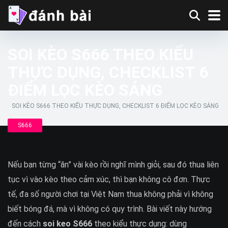
SOI KÈO S666 THEO KIỂU
THỰC DỤNG, CHECKLIST 6
ĐIỂM LỌC KÈO SÁNG
SOI KÈO S666 THEO KIỂU THỰC DỤNG, CHECKLIST 6 ĐIỂM LỌC KÈO SÁNG
S666
Nếu bạn từng “ăn” vài kèo rồi nghĩ mình giỏi, sau đó thua liên
tục vì vào kèo theo cảm xúc, thì bạn không cô đơn. Thực
tế, đa số người chơi tại Việt Nam thua không phải vì không
biết bóng đá, mà vì không có quy trình. Bài viết này hướng
đến cách
soi keo S666
theo kiểu thực dụng: dùng