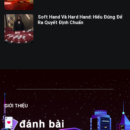
Soft Hand Và Hard Hand: Hiểu Đúng Để
Ra Quyết Định Chuẩn
GIỚI THIỆU