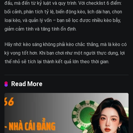
đấu, mà đến từ kỷ luật và quy trình. Với checklist 6 điểm:
bối cảnh, phân tích tỷ lệ, biến động kèo, lịch dài hạn, chọn
loại kèo, và quản lý vốn – bạn sẽ lọc được nhiều kèo bẫy,
giảm cảm tính và tăng tính ổn định.
Hãy nhớ: kèo sáng không phải kèo chắc thắng, mà là kèo có
kỳ vọng tốt hơn. Khi bạn chơi như một người thực dụng, lợi
thế nhỏ sẽ tích lại thành kết quả lớn theo thời gian.
Read More