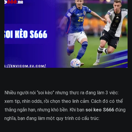
Nhiều người nói “soi kèo” nhưng thực ra đang làm 3 việc:
xem tip, nhìn odds, rồi chọn theo linh cảm. Cách đó có thể
thắng ngắn hạn, nhưng khó bền. Khi bạn
soi keo S666
đúng
nghĩa, bạn đang làm một quy trình có cấu trúc: