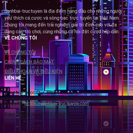
danhbai-tructuyen là địa điểm hàng đầu cho những người
yêu thích cá cược và sòng bạc trực tuyến tại Việt Nam.
Chúng tôi mang đến trải nghiệm giải trí đỉnh cao với đa
dạng các trò chơi, cùng những cơ hội đặt cược hấp dẫn.
VỀ CHÚNG TÔI
VỀ CHÚNG TÔI
CHÍNH SÁCH BẢO MẬT
ĐIỀU KHOẢN VÀ ĐIỀU KIỆN
LIÊN HỆ
Địa chỉ
: Phuoc Qua, Phuoc Tin, Binh Phuoc
Website
:
https://danhbai-tructuyen.com
Điện Thoại
: (84-651) 3 736 073