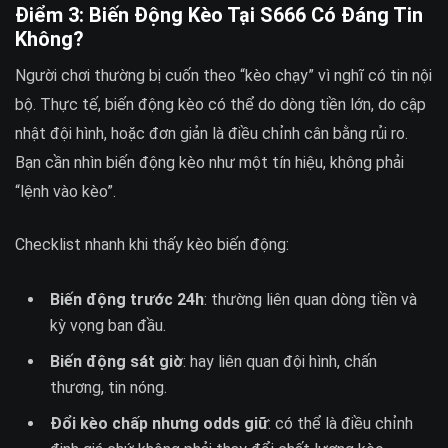
Điểm 3: Biến Động Kèo Tại S666 Có Đáng Tin
Không?
Người chơi thường bị cuốn theo “kèo chạy” vì nghĩ có tin nội
bộ. Thực tế, biến động kèo có thể do dòng tiền lớn, do cập
nhật đội hình, hoặc đơn giản là điều chỉnh cân bằng rủi ro.
Bạn cần nhìn biến động kèo như một tín hiệu, không phải
“lệnh vào kèo”.
Checklist nhanh khi thấy kèo biến động:
Biến động trước 24h
: thường liên quan dòng tiền và
kỳ vọng ban đầu.
Biến động sát giờ
: hay liên quan đội hình, chấn
thương, tin nóng.
Đổi kèo chấp nhưng odds giữ
: có thể là điều chỉnh