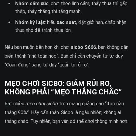
Nhóm cảm xúc
: chơi theo linh cảm, thấy thua thì gấp
thếp, thấy thắng thì tăng mạnh.
Nhóm kỷ luật
: hiểu
xac suat
, đặt giới hạn, chấp nhận
thua nhỏ để tránh thua lớn.
Nếu bạn muốn bền hơn khi chơi
sicbo S666
, bạn không cần
biến thành “nhà toán học”. Bạn chỉ cần chuyển từ tư duy
“đoán đúng” sang tư duy “quản trị rủi ro”.
MẸO CHƠI SICBO: GIẢM RỦI RO,
KHÔNG PHẢI “MẸO THẮNG CHẮC”
Rất nhiều
meo choi sicbo
trên mạng quảng cáo “đọc cầu
thắng 90%”. Hãy cẩn thận. Sicbo là ngẫu nhiên; không ai
thắng chắc. Tuy nhiên, bạn vẫn có thể chơi thông minh hơn.