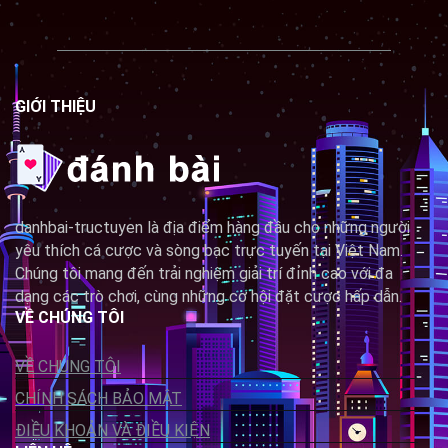
GIỚI THIỆU
danhbai-tructuyen là địa điểm hàng đầu cho những người
yêu thích cá cược và sòng bạc trực tuyến tại Việt Nam.
Chúng tôi mang đến trải nghiệm giải trí đỉnh cao với đa
dạng các trò chơi, cùng những cơ hội đặt cược hấp dẫn.
VỀ CHÚNG TÔI
VỀ CHÚNG TÔI
CHÍNH SÁCH BẢO MẬT
ĐIỀU KHOẢN VÀ ĐIỀU KIỆN