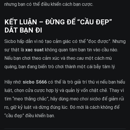
nhưng bạn có thể điều khiển cách bạn cược.
KẾT LUẬN – ĐỪNG ĐỂ “CẦU ĐẸP”
DẮT BẠN ĐI
Sicbo hấp dẫn vì nó tạo cảm giác có thể “đọc được”. Nhưng
sự thật là
xac suat
không quan tâm bạn tin vào cầu nào.
Nếu bạn chơi theo cảm xúc và
theo cau
một cách mù
quáng, bạn đang biến trò chơi thành một cái bẫy tâm lý.
Hãy nhớ:
sicbo S666
có thể là trò giải trí thú vị nếu bạn hiểu
luật, chọn cửa cược hợp lý và quản lý vốn chặt chẽ. Thay vì
tìm “mẹo thắng chắc”, hãy dùng
meo choi sicbo
để giảm rủi
ro, giữ kỷ luật và dừng đúng lúc. Đó mới là cách không để
“cầu đẹp” điều khiển bạn.