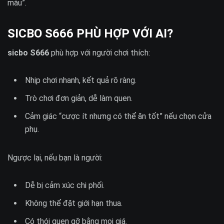
màu”.
SICBO S666 PHÙ HỢP VỚI AI?
sicbo S666
phù hợp với người chơi thích:
Nhịp chơi nhanh, kết quả rõ ràng.
Trò chơi đơn giản, dễ làm quen.
Cảm giác “cược ít nhưng có thể ăn tốt” nếu chọn cửa
phụ.
Ngược lại, nếu bạn là người:
Dễ bị cảm xúc chi phối.
Không thể đặt giới hạn thua.
Có thói quen gỡ bằng mọi giá.