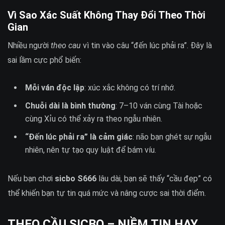
Vì Sao Xác Suất Không Thay Đổi Theo Thời
Gian
Nhiều người
theo cau
vì tin vào câu “đến lúc phải ra”. Đây là
sai lầm cực phổ biến:
Mỗi ván độc lập
: xúc xắc không có trí nhớ.
Chuỗi dài là bình thường
: 7–10 ván cùng Tài hoặc
cùng Xỉu có thể xảy ra theo ngẫu nhiên.
“Đến lúc phải ra” là cảm giác
: não bạn ghét sự ngẫu
nhiên, nên tự tạo quy luật để bám víu.
Nếu bạn chơi
sicbo S666
lâu dài, bạn sẽ thấy “cầu đẹp” có
thể khiến bạn tự tin quá mức và nâng cược sai thời điểm.
THEO CẦU SICBO – NIỀM TIN HAY