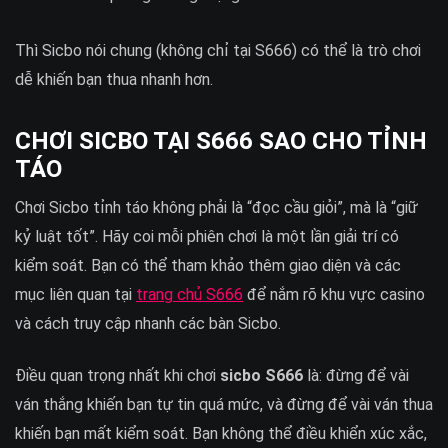
Thì Sicbo nói chung (không chỉ tại S666) có thể là trò chơi
dễ khiến bạn thua nhanh hơn.
CHƠI SICBO TẠI S666 SAO CHO TỈNH
TÁO
Chơi Sicbo tỉnh táo không phải là “đọc cầu giỏi”, mà là “giữ
kỷ luật tốt”. Hãy coi mỗi phiên chơi là một lần giải trí có
kiểm soát. Bạn có thể tham khảo thêm giao diện và các
mục liên quan tại
trang chủ S666
để nắm rõ khu vực casino
và cách truy cập nhanh các bàn Sicbo.
Điều quan trọng nhất khi chơi
sicbo S666
là: đừng để vài
ván thắng khiến bạn tự tin quá mức, và đừng để vài ván thua
khiến bạn mất kiểm soát. Bạn không thể điều khiển xúc xắc,