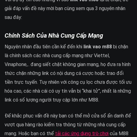
giải đáp vấn đề này mời bạn cùng xem qua 3 nguyên nhân
sau đây:
Chính Sách Của Nhà Cung Cấp Mạng
Nguyên nhân đầu tiên cần kể đến khi
link vao m88
bị chặn
là chính sách các nhà cung cấp mạng như Viettel,
Vinaphone,.. đang siết chặt không gian mạng, họ đưa ra hình
thức chặn những link có nội dung cá cược hoặc trao đổi
tiền trực tuyến. Tuy nhiên với công cụ lọc chưa được tối ưu
hóa cao, các nhà cái có uy tín vẫn bị “khai tử”, nhất là những
link có số lượng người truy cập lớn như M88.
Để khắc phục vấn đề này bạn có thể mở cửa sổ ẩn danh để
vượt qua hàng rào kiểm tra thông từ những nhà cung cấp
mạng. Hoặc bạn có thể
tải các ứng dụng trò chơi
của M88