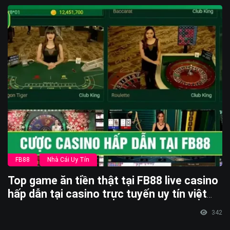
FB88
Nhà Cái Uy Tín
Top game ăn tiền thật tại FB88 live casino
hấp dẫn tại casino trực tuyến uy tín việt
nam
342