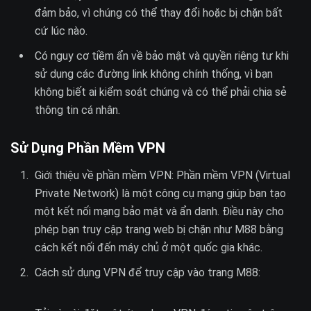
đảm bảo, vì chúng có thể thay đổi hoặc bị chặn bất
cứ lúc nào.
Có nguy cơ tiềm ẩn về bảo mật và quyền riêng tư khi
sử dụng các đường link không chính thống, vì bạn
không biết ai kiểm soát chúng và có thể phải chia sẻ
thông tin cá nhân.
Sử Dụng Phần Mềm VPN
Giới thiệu về phần mềm VPN: Phần mềm VPN (Virtual
Private Network) là một công cụ mạng giúp bạn tạo
một kết nối mạng bảo mật và ẩn danh. Điều này cho
phép bạn truy cập trang web bị chặn như M88 bằng
cách kết nối đến máy chủ ở một quốc gia khác.
Cách sử dụng VPN để truy cập vào trang M88: