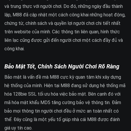
và trung thực với người chơi. Do đó, những ngày đầu thành
lập, M88 đã cập nhật một cách công khai những hoạt động,
chứng từ, chính sách và quyền lợi người chơi chi tiết nhất
trên website của mình. Các thông tin liên quan, hình thức
liên lạc cũng được gửi đến người chơi một cách đầy đủ và
công khai.
Bảo Mật Tốt, Chính Sách Người Chơi Rõ Ràng
Bảo mật là vấn đề mà M88 cực kỳ quan tâm khi xây dựng
hệ thống của mình. Hiện tại M88 đang sử dụng hệ thống mã
hóa 128bie SSL tối ưu hóa việc bảo mật. Bên cạnh đó với
mã hóa mật khẩu MD5 tăng cường bảo vệ thông tin. Đảm
bảo mọi thông tin người chơi đều ở mức an toàn nhất có
thể. Đây cũng là một yếu tố giúp nhà cái M88 được đánh
giá uy tín cao.