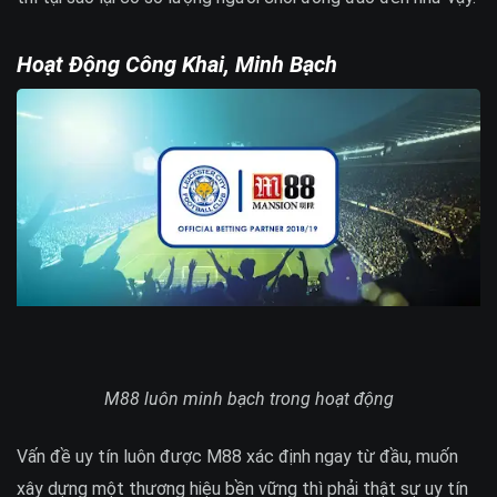
Hoạt Động Công Khai, Minh Bạch
M88 luôn minh bạch trong hoạt động
Vấn đề uy tín luôn được M88 xác định ngay từ đầu, muốn
xây dựng một thương hiệu bền vững thì phải thật sự uy tín