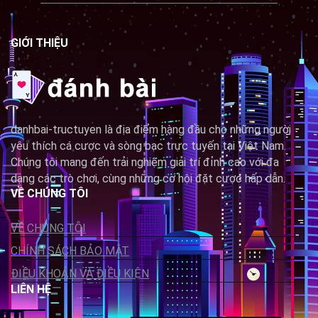
GIỚI THIỆU
danhbai-tructuyen là địa điểm hàng đầu cho những người
yêu thích cá cược và sòng bạc trực tuyến tại Việt Nam.
Chúng tôi mang đến trải nghiệm giải trí đỉnh cao với đa
dạng các trò chơi, cùng những cơ hội đặt cược hấp dẫn.
VỀ CHÚNG TÔI
VỀ CHÚNG TÔI
CHÍNH SÁCH BẢO MẬT
ĐIỀU KHOẢN VÀ ĐIỀU KIỆN
LIÊN HỆ