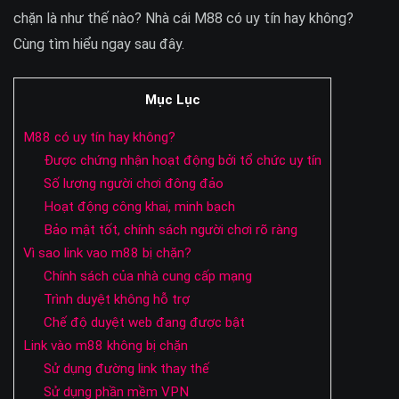
chặn là như thế nào? Nhà cái M88 có uy tín hay không?
Cùng tìm hiểu ngay sau đây.
Mục Lục
M88 có uy tín hay không?
Được chứng nhận hoạt động bởi tổ chức uy tín
Số lượng người chơi đông đảo
Hoạt động công khai, minh bạch
Bảo mật tốt, chính sách người chơi rõ ràng
Vì sao link vao m88 bị chặn?
Chính sách của nhà cung cấp mạng
Trình duyệt không hỗ trợ
Chế độ duyệt web đang được bật
Link vào m88 không bị chặn
Sử dụng đường link thay thế
Sử dụng phần mềm VPN