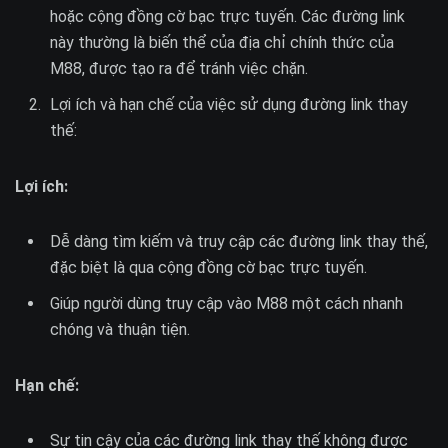
hoặc cộng đồng cờ bạc trực tuyến. Các đường link
này thường là biến thể của địa chỉ chính thức của
M88, được tạo ra để tránh việc chặn.
Lợi ích và hạn chế của việc sử dụng đường link thay
thế:
Lợi ích:
Dễ dàng tìm kiếm và truy cập các đường link thay thế,
đặc biệt là qua cộng đồng cờ bạc trực tuyến.
Giúp người dùng truy cập vào M88 một cách nhanh
chóng và thuận tiện.
Hạn chế:
Sự tin cậy của các đường link thay thế không được