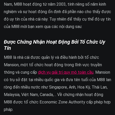
Nam, M88 hoạt động từ năm 2003, tính riêng số năm kinh
nghiệm và sự hoạt động ổn định đã phần nào cho thấy được
độ uy tín của nhà cái này. Tuy nhiên để thấy cụ thể độ uy tín
của M88 mời bạn xem qua các nội dung sau:
Được Chứng Nhận Hoạt Động Bởi Tổ Chức Uy
Tín
M88 là nhà cái được quản lý và điều hành bởi tổ chức
Mansion, một tổ chức hoạt động trong lĩnh vực truyền
thông và cung cấp
dịch vụ giải trí quy mô toàn cầu
. Mansion
có trụ sở đặt tại nhiều quốc gia và đưa tên tuổi của M88 lan
rộng đến nhiều nước như Singapore, Anh, Hoa Kỳ, Thái Lan,
Malaysia, Việt Nam, Canada,… Về chứng nhận hoạt động
M88 được tổ chức Economic Zone Authority cấp phép hợp
pháp.