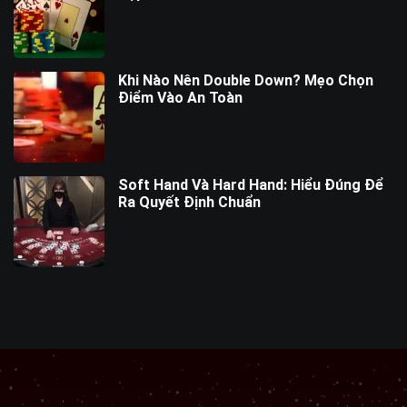
Khi Nào Nên Double Down? Mẹo Chọn
Điểm Vào An Toàn
Soft Hand Và Hard Hand: Hiểu Đúng Để
Ra Quyết Định Chuẩn