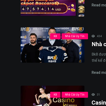
Read mo
K8
Nhà Cái Uy Tín
434
Nhà c
Bk8 được
thể kể đế
Read mo
K8
Nhà Cái Uy Tín
31
Casi