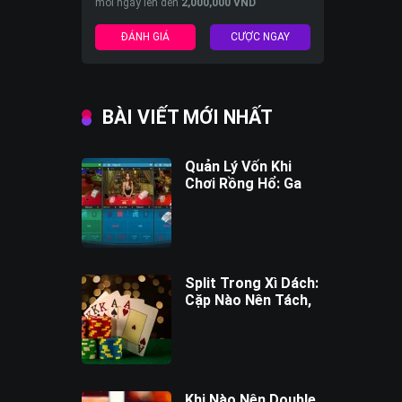
mỗi ngày lên đến
2,000,000 VND
ĐÁNH GIÁ
CƯỢC NGAY
BÀI VIẾT MỚI NHẤT
Quản Lý Vốn Khi
Chơi Rồng Hổ: Game
Càng Nhanh Càng
Phải Kỷ Luật
Split Trong Xì Dách:
Cặp Nào Nên Tách,
Cặp Nào Nên Né
Khi Nào Nên Double