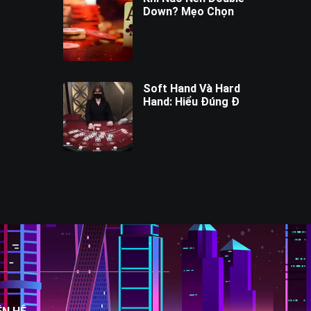
Down? Mẹo Chọn
Điểm Vào An Toàn
Soft Hand Và Hard
Hand: Hiểu Đúng Để
Ra Quyết Định
Chuẩn