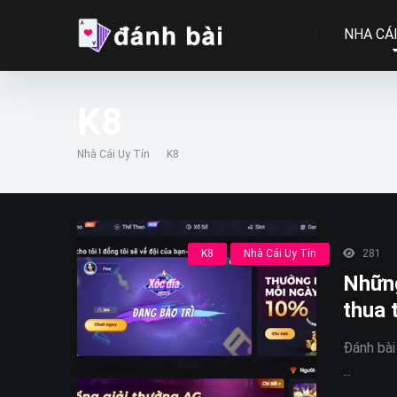
NHA CÁI
K8
Nhà Cái Uy Tín
K8
K8
Nhà Cái Uy Tín
281
Những
thua 
Đánh bài
...