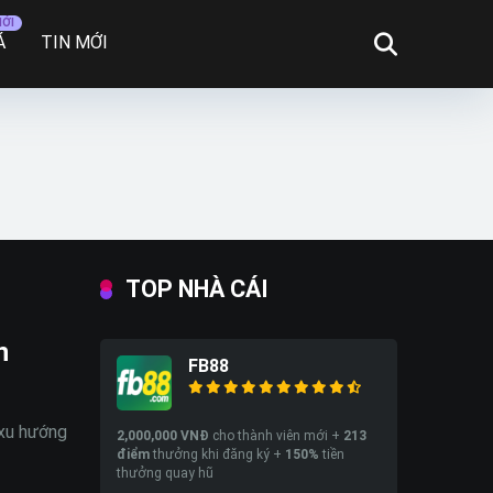
Á
TIN MỚI
TOP NHÀ CÁI
n
FB88
 xu hướng
2,000,000 VNĐ
cho thành viên mới +
213
điểm
thưởng khi đăng ký +
150%
tiền
thưởng quay hũ