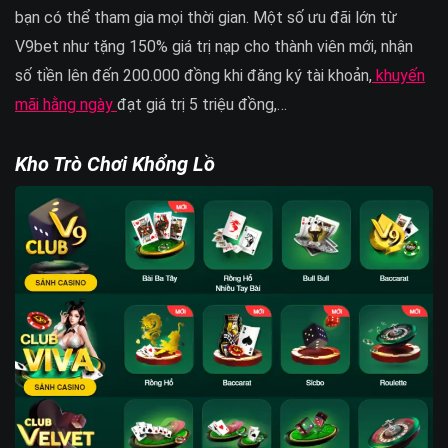
bạn có thể tham gia mọi thời gian. Một số ưu đãi lớn từ
V9bet như tặng 150% giá trị nạp cho thành viên mới, nhận
số tiền lên đến 200.000 đồng khi đăng ký tài khoản,
khuyến
mãi hằng ngày
đạt giá trị 5 triệu đồng,…
Kho Trò Chơi Khổng Lồ