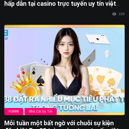
hấp dẫn tại casino trực tuyến uy tín việt
nam
339
FUN88
Nhà Cái Uy Tín
Mỗi tuần một bất ngờ với chuỗi sự kiện