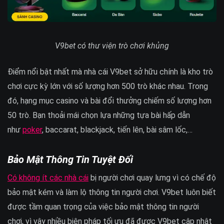
V9bet có thư viện trò chơi khủng
Điểm nổi bật nhất mà nhà cái V9bet sở hữu chính là kho trò
chơi cực kỳ lớn với số lượng hơn 500 trò khác nhau. Trong
đó, hạng mục casino và bài đổi thưởng chiếm số lượng hơn
50 trò. Bạn thoải mái chọn lựa những tựa bài hấp dẫn
như
poker
, baccarat, blackjack, tiến lên, bài sâm lốc,…
Bảo Mật Thông Tin Tuyệt Đối
Có không ít các nhà cái
bị người chơi quay lưng vì có chế độ
bảo mật kém và làm lộ thông tin người chơi. V9bet luôn biết
được tầm quan trọng của việc bảo mật thông tin người
chơi, vì vậy nhiều biện pháp tối ưu đã được V9bet cập nhật