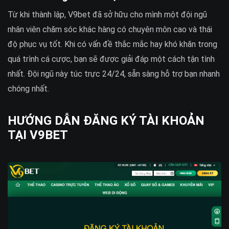
Từ khi thành lập, V9bet đã sở hữu cho mình một đội ngũ
nhân viên chăm sóc khác hàng có chuyên môn cao và thái
độ phục vụ tốt. Khi có vấn đề thắc mắc hay khó khăn trong
quá trình cá cược, bạn sẽ được giải đáp một cách tận tình
nhất. Đội ngũ này túc trực 24/24, sẵn sàng hỗ trợ bạn nhanh
chóng nhất.
HƯỚNG DẪN ĐĂNG KÝ TÀI KHOẢN
TẠI V9BET