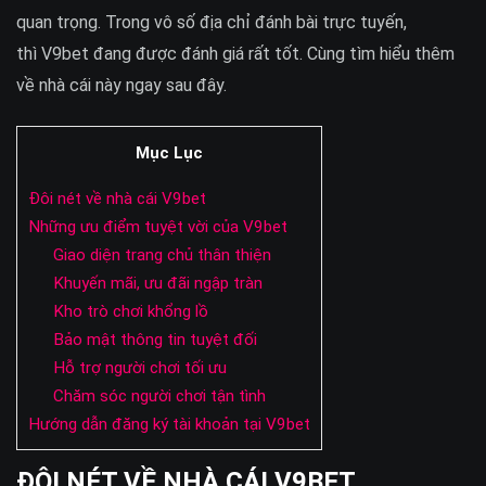
quan trọng. Trong vô số địa chỉ đánh bài trực tuyến,
thì V9bet đang được đánh giá rất tốt. Cùng tìm hiểu thêm
về nhà cái này ngay sau đây.
Mục Lục
Đôi nét về nhà cái V9bet
Những ưu điểm tuyệt vời của V9bet
Giao diện trang chủ thân thiện
Khuyến mãi, ưu đãi ngập tràn
Kho trò chơi khổng lồ
Bảo mật thông tin tuyệt đối
Hỗ trợ người chơi tối ưu
Chăm sóc người chơi tận tình
Hướng dẫn đăng ký tài khoản tại V9bet
ĐÔI NÉT VỀ NHÀ CÁI V9BET