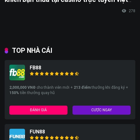
nam
278
TOP NHÀ CÁI
FB88
2,000,000 VNĐ
cho thành viên mới +
213
điểm
thưởng khi đăng ký +
150%
tiền thưởng quay hũ
ĐÁNH GIÁ
CƯỢC NGAY
FUN88