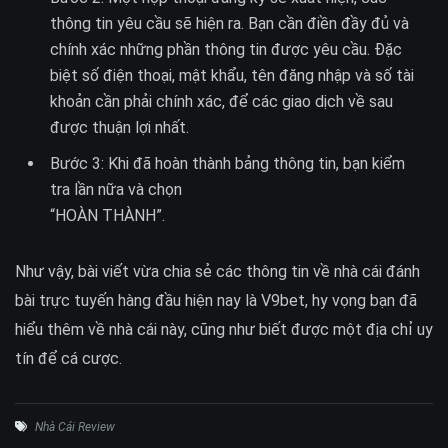
thông tin yêu cầu sẽ hiện ra. Bạn cần điền đầy đủ và
chính xác những phần thông tin được yêu cầu. Đặc
biệt số điện thoại, mật khẩu, tên đăng nhập và số tài
khoản cần phải chính xác, để các giao dịch về sau
được thuận lợi nhất.
Bước 3: Khi đã hoàn thành bảng thông tin, bạn kiểm
tra lần nữa và chọn
“HOÀN THÀNH”.
Như vậy, bài viết vừa chia sẻ các thông tin về nhà cái đánh
bài trực tuyến hàng đầu hiện nay là V9bet, hy vọng bạn đã
hiểu thêm về nhà cái này, cũng như biết được một địa chỉ uy
tín để cá cược
.
Nhà Cái Review