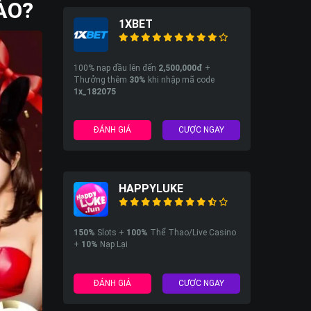
ÀO?
1XBET
100% nạp đầu lên đến
2,500,000đ
+
Thưởng thêm
30%
khi nhập mã code
1x_182075
ĐÁNH GIÁ
CƯỢC NGAY
HAPPYLUKE
150%
Slots +
100%
Thể Thao/Live Casino
+
10%
Nạp Lại
ĐÁNH GIÁ
CƯỢC NGAY