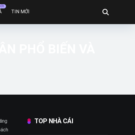
Á
TIN MỚI
ÂN PHỔ BIẾN VÀ
TOP NHÀ CÁI
đăng
sách