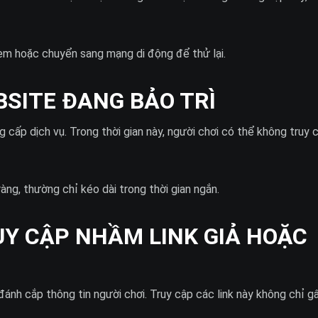
em hoặc chuyển sang mạng di động để thử lại.
SITE ĐANG BẢO TRÌ
g cấp dịch vụ. Trong thời gian này, người chơi có thể không truy
ràng, thường chỉ kéo dài trong thời gian ngắn.
Y CẬP NHẦM LINK GIẢ HOẶC
h cắp thông tin người chơi. Truy cập các link này không chỉ gâ