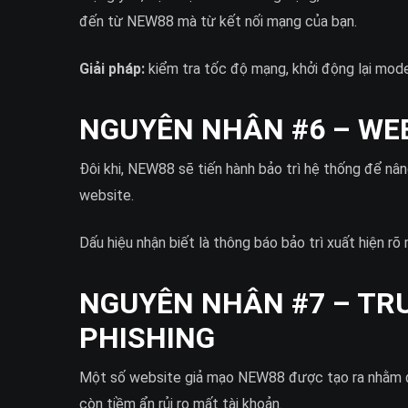
đến từ NEW88 mà từ kết nối mạng của bạn.
Giải pháp:
kiểm tra tốc độ mạng, khởi động lại mod
NGUYÊN NHÂN #6 – WEB
Đôi khi, NEW88 sẽ tiến hành bảo trì hệ thống để nân
website.
Dấu hiệu nhận biết là thông báo bảo trì xuất hiện rõ 
NGUYÊN NHÂN #7 – TRU
PHISHING
Một số website giả mạo NEW88 được tạo ra nhằm đán
còn tiềm ẩn rủi ro mất tài khoản.