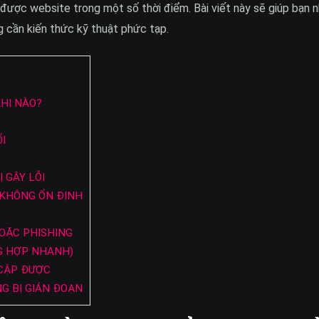
được website trong một số thời điểm. Bài viết này sẽ giúp bạn n
g cần kiến thức kỹ thuật phức tạp.
HI NÀO?
I
 GÂY LỖI
 KHÔNG ỔN ĐỊNH
OẶC PHISHING
G HỢP NHANH)
 CẬP ĐƯỢC
G BỊ GIÁN ĐOẠN