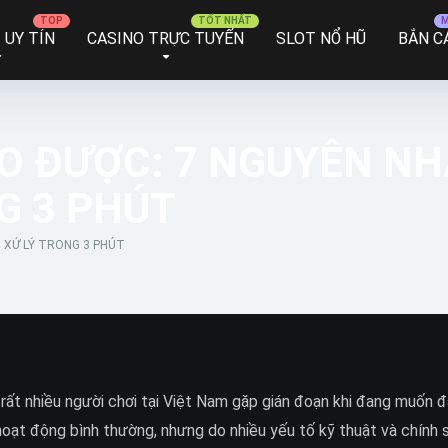
 UY TÍN
CASINO TRỰC TUYẾN
SLOT NỔ HŨ
BẮN C
 ĐƯỢC: 7 NGUYÊN NH
G 3 PHÚT
 XỬ LÝ TRONG 3 PHÚT
 rất nhiều người chơi tại Việt Nam gặp gián đoạn khi đang muốn 
oạt động bình thường, nhưng do nhiều yếu tố kỹ thuật và chính 