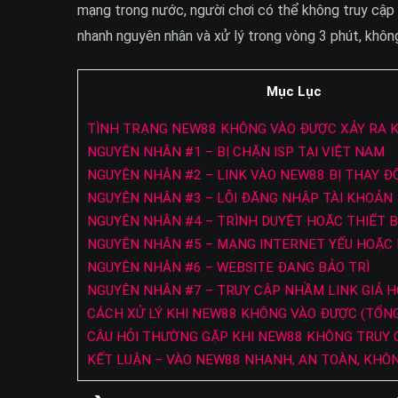
mạng trong nước, người chơi có thể không truy cập 
nhanh nguyên nhân và xử lý trong vòng 3 phút, khôn
Mục Lục
TÌNH TRẠNG NEW88 KHÔNG VÀO ĐƯỢC XẢY RA K
NGUYÊN NHÂN #1 – BỊ CHẶN ISP TẠI VIỆT NAM
NGUYÊN NHÂN #2 – LINK VÀO NEW88 BỊ THAY ĐỔ
NGUYÊN NHÂN #3 – LỖI ĐĂNG NHẬP TÀI KHOẢN
NGUYÊN NHÂN #4 – TRÌNH DUYỆT HOẶC THIẾT BỊ
NGUYÊN NHÂN #5 – MẠNG INTERNET YẾU HOẶC
NGUYÊN NHÂN #6 – WEBSITE ĐANG BẢO TRÌ
NGUYÊN NHÂN #7 – TRUY CẬP NHẦM LINK GIẢ H
CÁCH XỬ LÝ KHI NEW88 KHÔNG VÀO ĐƯỢC (TỔN
CÂU HỎI THƯỜNG GẶP KHI NEW88 KHÔNG TRUY
KẾT LUẬN – VÀO NEW88 NHANH, AN TOÀN, KHÔN