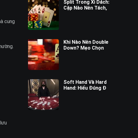
Split Trong Xì Dách:
Cặp Nào Nên Tách,
Cặp Nào Nên Né
hà cung
Khi Nào Nên Double
thường.
Down? Mẹo Chọn
Điểm Vào An Toàn
Soft Hand Và Hard
Hand: Hiểu Đúng Để
Ra Quyết Định
Chuẩn
 lưu