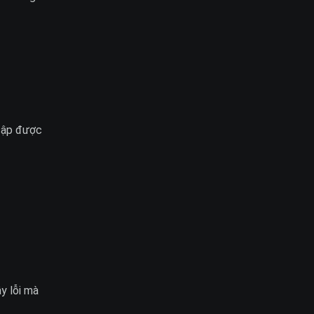
 cập được
y lỗi mà