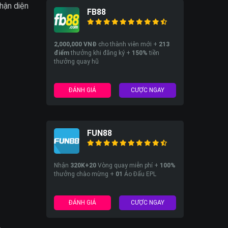
hận diện
FB88
2,000,000 VNĐ
cho thành viên mới +
213
điểm
thưởng khi đăng ký +
150%
tiền
thưởng quay hũ
ĐÁNH GIÁ
CƯỢC NGAY
FUN88
Nhận
320K+20
Vòng quay miễn phí +
100%
thưởng chào mừng +
01
Áo Đấu EPL
ĐÁNH GIÁ
CƯỢC NGAY