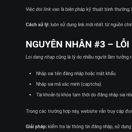
Việc
doi link vao
là biện pháp kỹ thuật bình thường,
Cách xử lý:
luôn sử dụng link mới nhất từ nguồn ch
NGUYÊN NHÂN #3 – LỖI
Loi dang nhap
cũng là lý do nhiều người lầm tưởng
Nhập sai tên đăng nhập hoặc mật khẩu.
Nhập sai mã xác minh (captcha).
Tài khoản bị khóa tạm thời do đăng nhập sai nhi
Trong các trường hợp này, website vẫn truy cập đư
Giải pháp:
kiểm tra lại thông tin đăng nhập, sử dụn