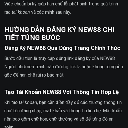
Việc chuẩn bị kỹ giúp hạn chế lỗi phát sinh trong quá trình
tao tai khoan
và xác minh sau này.
HƯỚNG DẪN ĐĂNG KÝ NEW88 CHI
TIẾT TỪNG BƯỚC
Đăng Ký NEW88 Qua Đúng Trang Chính Thức
Bước đầu tiên là truy cập đúng link đăng ký của NEW88.
Người chơi nên tránh các đường link lạ hoặc không rõ nguồn
gốc để hạn chế rủi ro bảo mật.
Tạo Tài Khoản NEW88 Với Thông Tin Hợp Lệ
Khi
tao tai khoan
, bạn cần điền đầy đủ các trường thông tin
như tên đăng nhập, mật khẩu và thông tin liên hệ. Mật khẩu
nên bao gồm chữ hoa, chữ thường và số để tăng độ an
toàn.