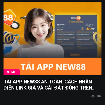
NEW88
TẢI APP NEW88 AN TOÀN: CÁCH NHẬN
DIỆN LINK GIẢ VÀ CÀI ĐẶT ĐÚNG TRÊN
ĐIỆN THOẠI
189