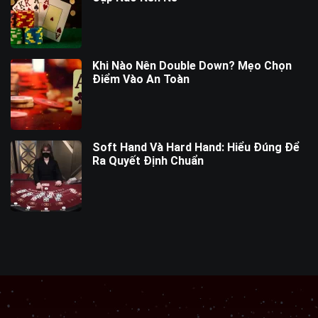
Khi Nào Nên Double Down? Mẹo Chọn
Điểm Vào An Toàn
Soft Hand Và Hard Hand: Hiểu Đúng Để
Ra Quyết Định Chuẩn