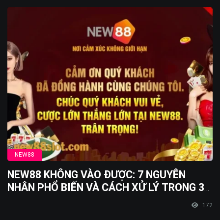
NEW88
NEW88 KHÔNG VÀO ĐƯỢC: 7 NGUYÊN
NHÂN PHỔ BIẾN VÀ CÁCH XỬ LÝ TRONG 3
PHÚT
172