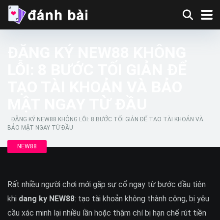
ĐĂNG KÝ NEW88 KHÔNG
LỖI: 8 BƯỚC TỐI GIẢN ĐỂ
TẠO TÀI KHOẢN VÀ BẢO
MẬT NGAY TỪ ĐẦU
ĐĂNG KÝ NEW88 KHÔNG LỖI: 8 BƯỚC TỐI GIẢN ĐỂ TẠO TÀI KHOẢN VÀ
BẢO MẬT NGAY TỪ ĐẦU
NEW88
Rất nhiều người chơi mới gặp sự cố ngay từ bước đầu tiên
khi
dang ky NEW88
: tạo tài khoản không thành công, bị yêu
cầu xác minh lại nhiều lần hoặc thậm chí bị hạn chế rút tiền