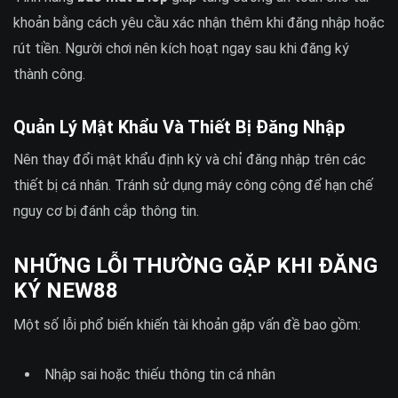
khoản bằng cách yêu cầu xác nhận thêm khi đăng nhập hoặc
rút tiền. Người chơi nên kích hoạt ngay sau khi đăng ký
thành công.
Quản Lý Mật Khẩu Và Thiết Bị Đăng Nhập
Nên thay đổi mật khẩu định kỳ và chỉ đăng nhập trên các
thiết bị cá nhân. Tránh sử dụng máy công cộng để hạn chế
nguy cơ bị đánh cắp thông tin.
NHỮNG LỖI THƯỜNG GẶP KHI ĐĂNG
KÝ NEW88
Một số lỗi phổ biến khiến tài khoản gặp vấn đề bao gồm:
Nhập sai hoặc thiếu thông tin cá nhân