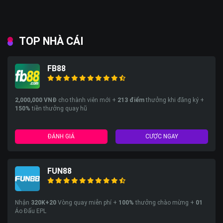
TOP NHÀ CÁI
FB88
2,000,000 VNĐ
cho thành viên mới +
213
điểm
thưởng khi đăng ký +
150%
tiền thưởng quay hũ
ĐÁNH GIÁ
CƯỢC NGAY
FUN88
Nhận
320K+20
Vòng quay miễn phí +
100%
thưởng chào mừng +
01
Áo Đấu EPL