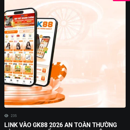
235
LINK VÀO GK88 2026 AN TOÀN THƯỜNG