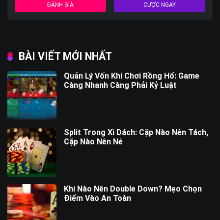
ĐÁNH GIÁ
CƯỢC NGAY
BÀI VIẾT MỚI NHẤT
Quản Lý Vốn Khi Chơi Rồng Hổ: Game
Càng Nhanh Càng Phải Kỷ Luật
Split Trong Xì Dách: Cặp Nào Nên Tách,
Cặp Nào Nên Né
Khi Nào Nên Double Down? Mẹo Chọn
Điểm Vào An Toàn