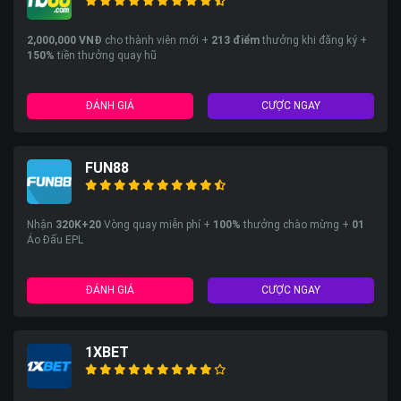
2,000,000 VNĐ
cho thành viên mới +
213
điểm
thưởng khi đăng ký +
150%
tiền thưởng quay hũ
ĐÁNH GIÁ
CƯỢC NGAY
FUN88
Nhận
320K+20
Vòng quay miễn phí +
100%
thưởng chào mừng +
01
Áo Đấu EPL
ĐÁNH GIÁ
CƯỢC NGAY
1XBET