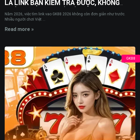
LÀ LINK BẠN KIỂM TRA ĐƯỢC, KHÔNG
PHẢI LINK BẠN THẤY ĐẦU TIÊN
Năm 2026, việc tìm link vao GK88 2026 không còn đơn giản như trước.
Nhiều người chơi Việt ...
Read more »
GK88