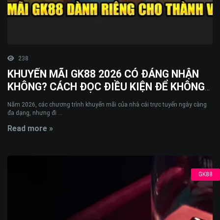
238
KHUYẾN MÃI GK88 2026 CÓ ĐÁNG NHẬN
KHÔNG? CÁCH ĐỌC ĐIỀU KIỆN ĐỂ KHÔNG
KẸT VÒNG CƯỢC
Năm 2026, các chương trình khuyến mãi của nhà cái trực tuyến ngày càng
đa dạng, nhưng đi ...
Read more »
GK88