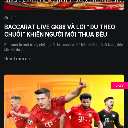
230
BACCARAT LIVE GK88 VÀ LỖI “ĐU THEO
CHUỖI” KHIẾN NGƯỜI MỚI THUA ĐỀU
Baccarat là một trong những trò chơi casino phổ biến nhất tại Việt Nam, đặc
biệt khi được ...
Read more »
GK88