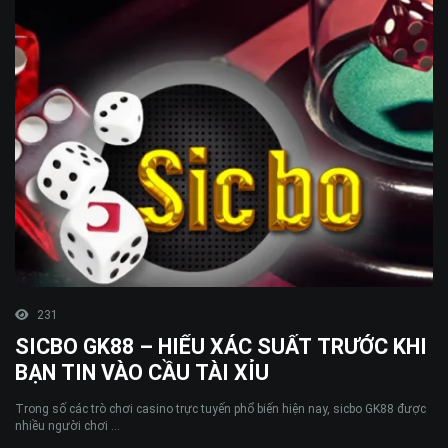
231
SICBO GK88 – HIỂU XÁC SUẤT TRƯỚC KHI
BẠN TIN VÀO CẦU TÀI XỈU
Trong số các trò chơi casino trực tuyến phổ biến hiện nay, sicbo GK88 được
nhiều người chơi ...