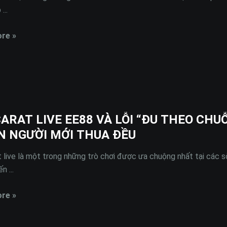
...
re »
ARAT LIVE EE88 VÀ LỖI “ĐU THEO CHUỖ
N NGƯỜI MỚI THUA ĐỀU
 live là một trong những trò chơi được ưa chuộng nhất tại các s
n ...
re »