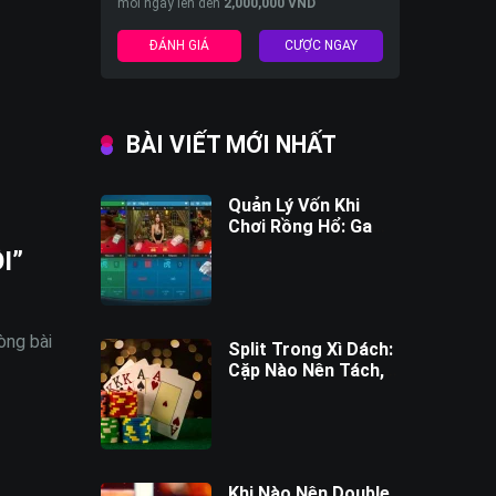
mỗi ngày lên đến
2,000,000 VND
ĐÁNH GIÁ
CƯỢC NGAY
BÀI VIẾT MỚI NHẤT
Quản Lý Vốn Khi
Chơi Rồng Hổ: Game
Càng Nhanh Càng
I”
Phải Kỷ Luật
òng bài
Split Trong Xì Dách:
Cặp Nào Nên Tách,
Cặp Nào Nên Né
Khi Nào Nên Double