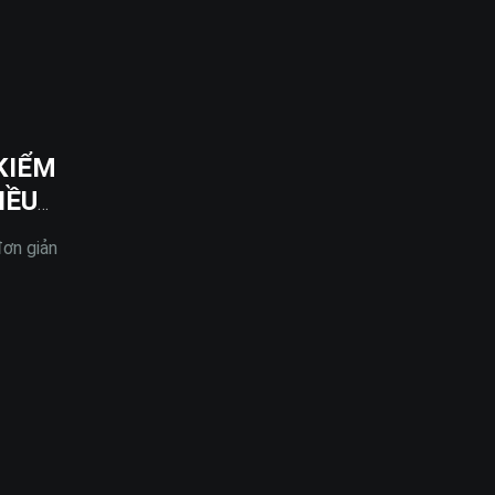
KIỂM
IỀU
đơn giản