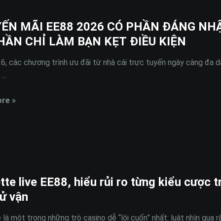
ẾN MÃI EE88 2026 CÓ PHẦN ĐÁNG NH
HẦN CHỈ LÀM BẠN KẸT ĐIỀU KIỆN
, các chương trình ưu đãi từ nhà cái trực tuyến ngày càng đa d
..
re »
tte live EE88, hiểu rủi ro từng kiểu cược 
hử vận
 là một trong những trò casino dễ “lôi cuốn” nhất: luật nhìn qua r