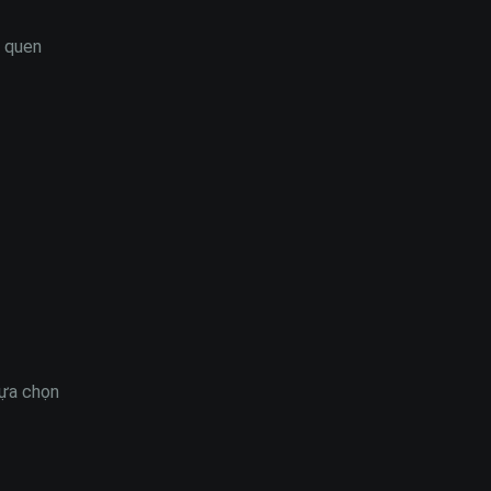
n quen
lựa chọn