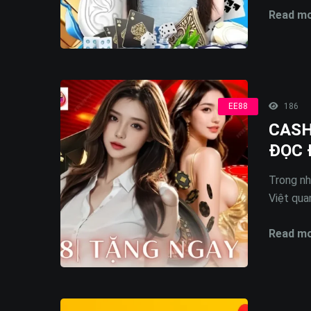
Read mo
EE88
186
CASH
ĐỌC 
Trong nh
Việt quan
Read mo