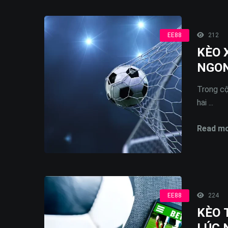
EE88
212
KÈO 
NGON
Trong cộ
hai ...
Read mo
EE88
224
KÈO 
LÚC 