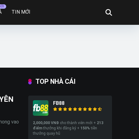
Á
TIN MỚI
TOP NHÀ CÁI
UYÊN
FB88
khong vao
2,000,000 VNĐ
cho thành viên mới +
213
điểm
thưởng khi đăng ký +
150%
tiền
thưởng quay hũ