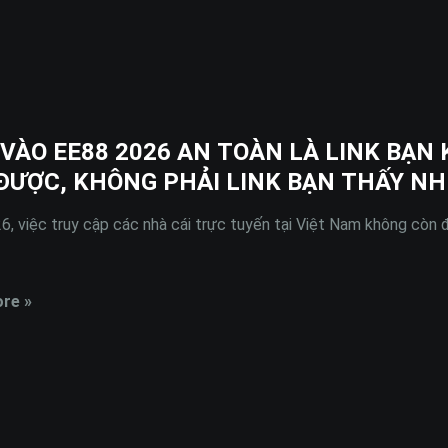
 VÀO EE88 2026 AN TOÀN LÀ LINK BẠN 
ĐƯỢC, KHÔNG PHẢI LINK BẠN THẤY NH
T
, việc truy cập các nhà cái trực tuyến tại Việt Nam không còn 
re »