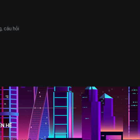
, câu hỏi
ÊN HỆ