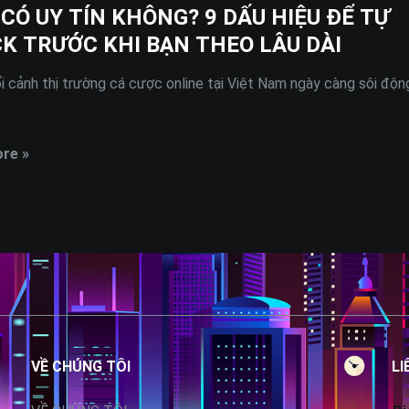
 CÓ UY TÍN KHÔNG? 9 DẤU HIỆU ĐỂ TỰ
K TRƯỚC KHI BẠN THEO LÂU DÀI
i cảnh thị trường cá cược online tại Việt Nam ngày càng sôi động
re »
VỀ CHÚNG TÔI
LI