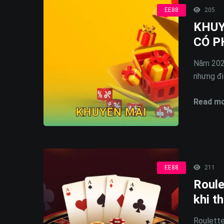
EE88
205
KHUY
CÓ P
Năm 2026
nhưng đi .
Read mo
EE88
211
Roule
khi t
Roulette