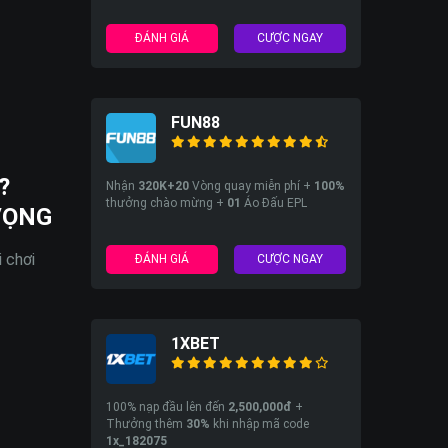
ĐÁNH GIÁ
CƯỢC NGAY
FUN88
?
Nhận
320K+20
Vòng quay miễn phí +
100%
thưởng chào mừng +
01
Áo Đấu EPL
VỌNG
 chơi
ĐÁNH GIÁ
CƯỢC NGAY
1XBET
100% nạp đầu lên đến
2,500,000đ
+
Thưởng thêm
30%
khi nhập mã code
1x_182075