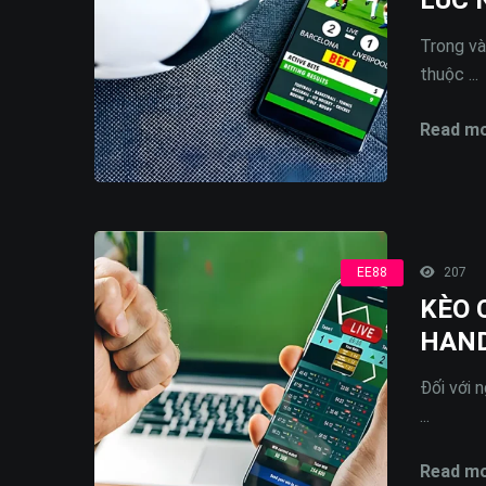
Trong và
thuộc ...
Read mo
EE88
207
KÈO 
HAND
Đối với 
...
Read mo