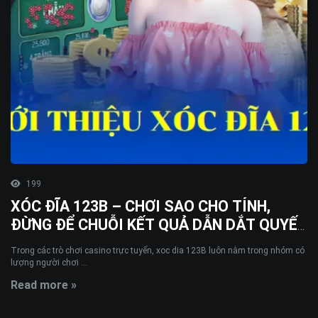
199
XÓC ĐĨA 123B – CHƠI SAO CHO TỈNH,
ĐỪNG ĐỂ CHUỖI KẾT QUẢ DẪN DẮT QUYẾT
ĐỊNH
Trong các trò chơi casino trực tuyến, xoc dia 123B luôn nằm trong nhóm có
lượng người chơi ...
Read more »