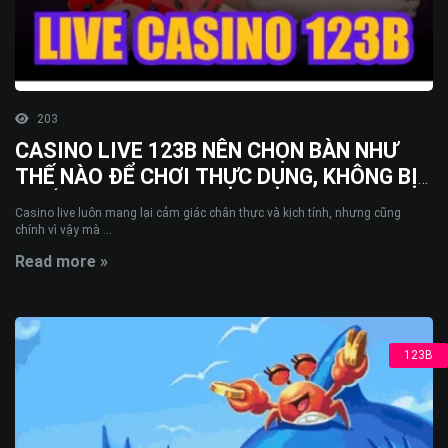
203
CASINO LIVE 123B NÊN CHỌN BÀN NHƯ
THẾ NÀO ĐỂ CHƠI THỰC DỤNG, KHÔNG BỊ
CUỐN
Casino live luôn mang lại cảm giác chân thực và kịch tính, nhưng cũng
chính vì vậy mà ...
Read more »
123B