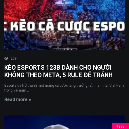
209
KÈO ESPORTS 123B DÀNH CHO NGƯỜI
KHÔNG THEO META, 5 RULE ĐỂ TRÁNH
CƯỢC MÙ
Esports đã trở thành một mảng cá cược tăng trưởng rất nhanh tại Việt Nam
trong vài năm ...
Read more »
123B