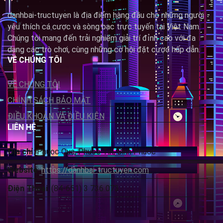
danhbai-tructuyen là địa điểm hàng đầu cho những người
yêu thích cá cược và sòng bạc trực tuyến tại Việt Nam.
Chúng tôi mang đến trải nghiệm giải trí đỉnh cao với đa
dạng các trò chơi, cùng những cơ hội đặt cược hấp dẫn.
VỀ CHÚNG TÔI
VỀ CHÚNG TÔI
CHÍNH SÁCH BẢO MẬT
ĐIỀU KHOẢN VÀ ĐIỀU KIỆN
LIÊN HỆ
Địa chỉ
: Phuoc Qua, Phuoc Tin, Binh Phuoc
Website
:
https://danhbai-tructuyen.com
Điện Thoại
: (84-651) 3 736 073