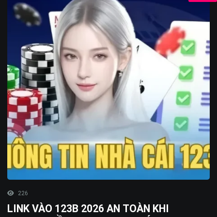
226
LINK VÀO 123B 2026 AN TOÀN KHI