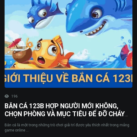
196
BẮN CÁ 123B HỢP NGƯỜI MỚI KHÔNG,
CHỌN PHÒNG VÀ MỤC TIÊU ĐỂ ĐỠ CHÁY
CREDIT
Bắn cá là một trong những trò chơi giải trí được yêu thích nhất trong mảng
game online ...