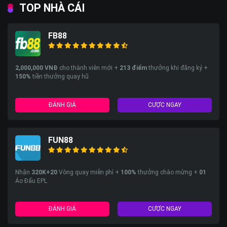
TOP NHÀ CÁI
FB88
2,000,000 VNĐ
cho thành viên mới +
213
điểm
thưởng khi đăng ký +
150%
tiền thưởng quay hũ
ĐÁNH GIÁ
CƯỢC NGAY
FUN88
Nhận
320K+20
Vòng quay miễn phí +
100%
thưởng chào mừng +
01
Áo Đấu EPL
ĐÁNH GIÁ
CƯỢC NGAY