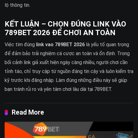
lộ thông tin.
KẾT LUẬN – CHỌN ĐÚNG LINK VÀO
789BET 2026 ĐỂ CHƠI AN TOÀN
Việc tìm đúng
link vao 789BET 2026
là yếu tố quan trọng
để đảm bảo trải nghiệm cá cược an toàn và ổn định. Trong
bối cảnh link giả xuất hiện ngày càng nhiều, người chơi cần
tỉnh táo, chỉ truy cập từ nguồn đáng tin cậy và luôn kiểm tra
kỹ trước khi đăng nhập. Làm đúng những điều này sẽ giúp
bạn tránh rủi ro và yên tâm chơi lâu dài tại 789BET.
Read More