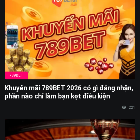
789BET
Khuyến mãi 789BET 2026 có gì đáng nhận,
phần nào chỉ làm bạn kẹt điều kiện
221