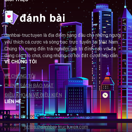
danhbai-tructuyen là địa điểm hàng đầu cho những người
yêu thích cá cược và sòng bạc trực tuyến tại Việt Nam.
Chúng tôi mang đến trải nghiệm giải trí đỉnh cao với đa
dạng các trò chơi, cùng những cơ hội đặt cược hấp dẫn.
VỀ CHÚNG TÔI
VỀ CHÚNG TÔI
CHÍNH SÁCH BẢO MẬT
ĐIỀU KHOẢN VÀ ĐIỀU KIỆN
LIÊN HỆ
Địa chỉ
: Phuoc Qua, Phuoc Tin, Binh Phuoc
Website
:
https://danhbai-tructuyen.com