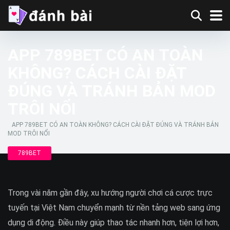
APP 789BET CÓ AN TOÀN
KHÔNG? CÁCH CÀI ĐẶT
ĐÚNG VÀ TRÁNH BẢN MOD
TRÔI NỔI
APP 789BET CÓ AN TOÀN KHÔNG? CÁCH CÀI ĐẶT ĐÚNG VÀ TRÁNH BẢN
MOD TRÔI NỔI
789BET
Trong vài năm gần đây, xu hướng người chơi cá cược trực
tuyến tại Việt Nam chuyển mạnh từ nền tảng web sang ứng
dụng di động. Điều này giúp thao tác nhanh hơn, tiện lợi hơn,