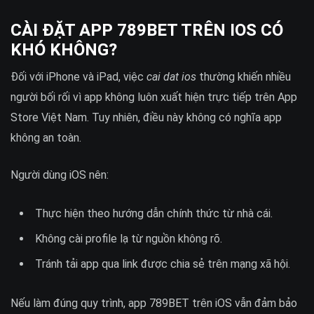
CÀI ĐẶT APP 789BET TRÊN IOS CÓ
KHÓ KHÔNG?
Đối với iPhone và iPad, việc
cai dat ios
thường khiến nhiều
người bối rối vì app không luôn xuất hiện trực tiếp trên App
Store Việt Nam. Tuy nhiên, điều này không có nghĩa app
không an toàn.
Người dùng iOS nên:
Thực hiện theo hướng dẫn chính thức từ nhà cái.
Không cài profile lạ từ nguồn không rõ.
Tránh tải app qua link được chia sẻ trên mạng xã hội.
Nếu làm đúng quy trình, app 789BET trên iOS vẫn đảm bảo