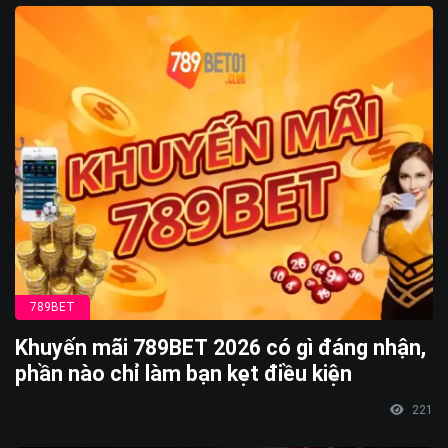
789BET
Khuyến mãi 789BET 2026 có gì đáng nhận,
phần nào chỉ làm bạn kẹt điều kiện
221