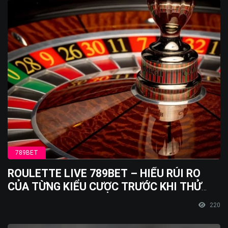
789BET
ROULETTE LIVE 789BET – HIỂU RỦI RO
CỦA TỪNG KIỂU CƯỢC TRƯỚC KHI THỬ
VẬN
220