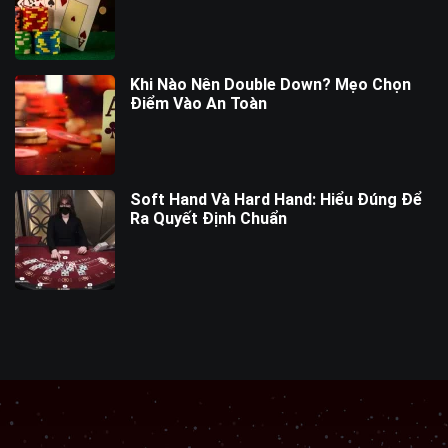
Khi Nào Nên Double Down? Mẹo Chọn
Điểm Vào An Toàn
Soft Hand Và Hard Hand: Hiểu Đúng Để
Ra Quyết Định Chuẩn