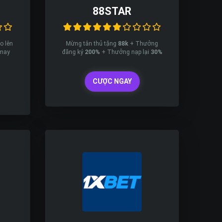
88STAR
o lên
Mừng tân thủ tặng
88k
+ Thưởng
 may
đăng ký
200%
+ Thưởng nạp lại
30%
CƯỢC NGAY