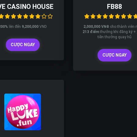
VE CASINO HOUSE
FB88
200%
lên đến
9,200,000
VND
2,000,000 VNĐ
cho thành viên 
213
điểm
thưởng khi đăng ký +
tiền thưởng quay hũ
CƯỢC NGAY
CƯỢC NGAY