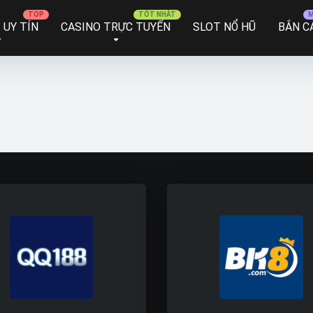
 UY TÍN
CASINO TRỰC TUYẾN
SLOT NỔ HŨ
BẮN C