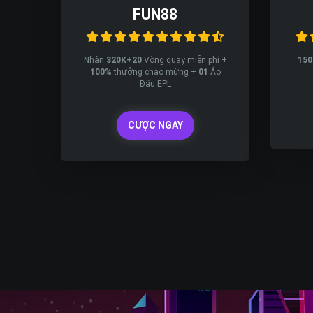
FUN88
Nhận
320K+20
Vòng quay miễn phí +
15
100%
thưởng chào mừng +
01
Áo
Đấu EPL
CƯỢC NGAY