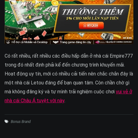
Có rất nhiều, rất nhiều các điều hấp dẫn ở nhà cái Empire777
trong đó nhất định phải kể đến chương trình khuyến mãi.
Hoạt động uy tín, mới có nhiều cải tiến nên chắc chắn đây là
một nhà cái Letou đáng để bạn quan tâm. Còn chần chờ gì
mà không đăng ký và tự mình trải nghiệm cuộc chơi
vui vẻ ở
nhà cái Châu Á tuyệt vời này
.
Bonus Brand