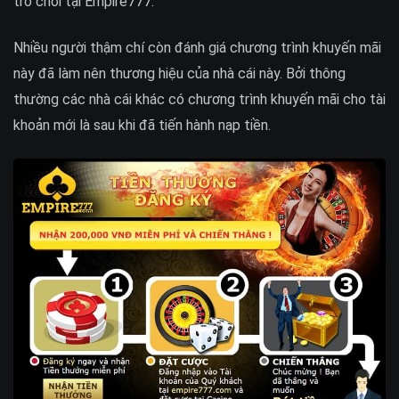
trò chơi tại Empire777.
Nhiều người thậm chí còn đánh giá chương trình khuyến mãi
này đã làm nên thương hiệu của nhà cái này. Bởi thông
thường các nhà cái khác có chương trình khuyến mãi cho tài
khoản mới là sau khi đã tiến hành nạp tiền.