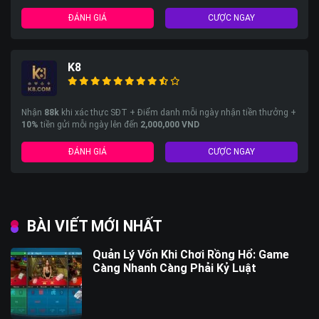
ĐÁNH GIÁ
CƯỢC NGAY
K8
Nhận
88k
khi xác thực SĐT + Điểm danh mỗi ngày nhận tiền thưởng +
10%
tiền gửi mỗi ngày lên đến
2,000,000 VND
ĐÁNH GIÁ
CƯỢC NGAY
BÀI VIẾT MỚI NHẤT
Quản Lý Vốn Khi Chơi Rồng Hổ: Game
Càng Nhanh Càng Phải Kỷ Luật