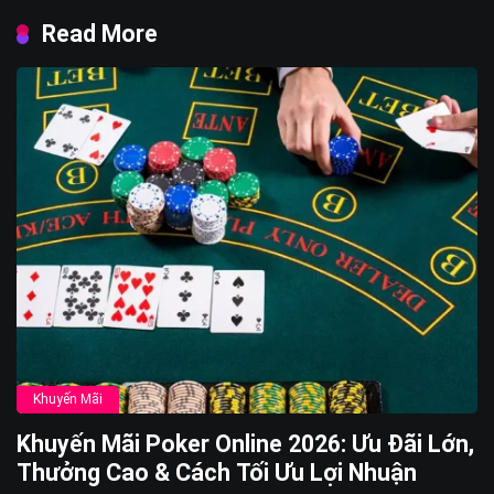
Read More
Khuyến Mãi
Khuyến Mãi Poker Online 2026: Ưu Đãi Lớn,
Thưởng Cao & Cách Tối Ưu Lợi Nhuận