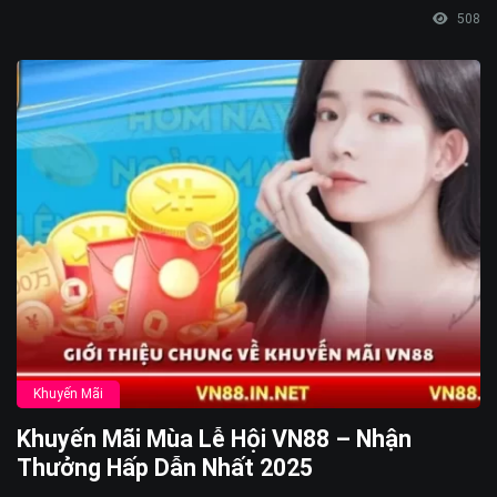
508
Khuyến Mãi
Khuyến Mãi Mùa Lễ Hội VN88 – Nhận
Thưởng Hấp Dẫn Nhất 2025