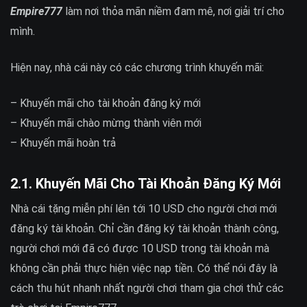
Empire777
làm nơi thỏa mãn niềm đam mê, nơi giải trí cho
mình.
Hiện nay, nhà cái này có các chương trình khuyến mãi:
– Khuyến mãi cho tài khoản đăng ký mới
– Khuyến mãi chào mừng thành viên mới
– Khuyến mãi hoàn trả
2.1. Khuyến Mãi Cho Tài Khoản Đăng Ký Mớ
I
Nhà cái tặng miễn phí lên tới 10 USD cho người chơi mới
đăng ký tài khoản. Chỉ cần đăng ký tài khoản thành công,
người chơi mới đã có được 10 USD trong tài khoản mà
không cần phải thực hiện việc nạp tiền. Có thể nói đây là
cách thu hút nhanh nhất người chơi tham gia chơi thử các