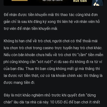
Để nhận được tiền khuyến mãi thì thao tác cũng khá đơn
giản chỉ là sau khi đăng ký xong thì liên hệ với nhân viên hỗ
trợ viên để nhận tiền khuyến mãi.
Không bị hạn chế về trò chơi, người chơi có thể thoải mái
lựa chọn trò chơi trong casino trực tuyến hay trò chơi khác.
Nếu còn băn khoăn chưa hiểu về trò chơi thì “cầm” tiền miễn
phí cũng không cần “xót ruột” vì dù sao đó không đi ra từ ví
của bạn đâu. Thua thì bạn cũng không mất gì mà thắng thì
lại được rút tiền thật, cứ có tài khoản chính xác thì thắng là
được mang tiền đi.
Đây là một khảo nghiệm nhỏ trước khi quyết định “dừng
chân” lâu dài tại nhà cái này. 10 USD đủ để bạn chơi ít nhất