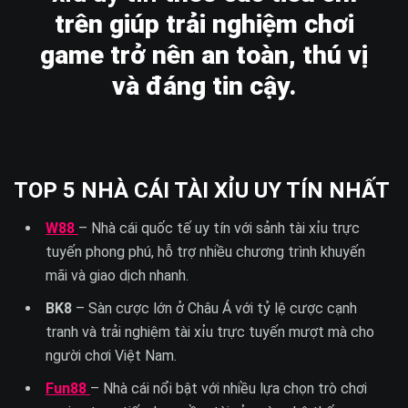
trên giúp trải nghiệm chơi
game trở nên an toàn, thú vị
và đáng tin cậy.
TOP 5 NHÀ CÁI TÀI XỈU UY TÍN NHẤT
W88
– Nhà cái quốc tế uy tín với sảnh tài xỉu trực
tuyến phong phú, hỗ trợ nhiều chương trình khuyến
mãi và giao dịch nhanh.
BK8
– Sàn cược lớn ở Châu Á với tỷ lệ cược cạnh
tranh và trải nghiệm tài xỉu trực tuyến mượt mà cho
người chơi Việt Nam.
Fun88
– Nhà cái nổi bật với nhiều lựa chọn trò chơi