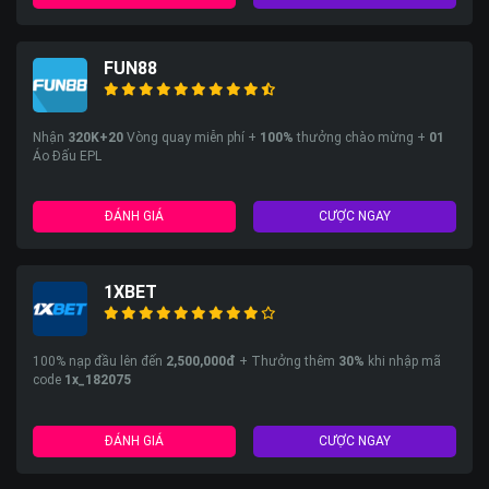
FUN88
Nhận
320K+20
Vòng quay miễn phí +
100%
thưởng chào mừng +
01
Áo Đấu EPL
ĐÁNH GIÁ
CƯỢC NGAY
1XBET
100% nạp đầu lên đến
2,500,000đ
+ Thưởng thêm
30%
khi nhập mã
code
1x_182075
ĐÁNH GIÁ
CƯỢC NGAY