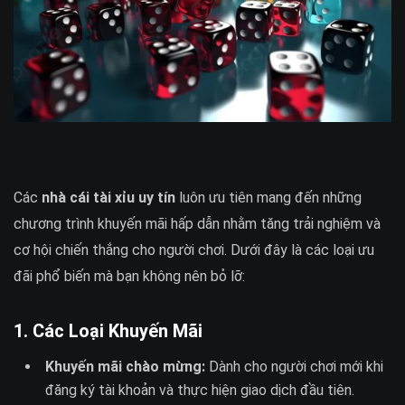
Các
nhà cái tài xỉu uy tín
luôn ưu tiên mang đến những
chương trình khuyến mãi hấp dẫn nhằm tăng trải nghiệm và
cơ hội chiến thắng cho người chơi. Dưới đây là các loại ưu
đãi phổ biến mà bạn không nên bỏ lỡ:
1. Các Loại Khuyến Mãi
Khuyến mãi chào mừng:
Dành cho người chơi mới khi
đăng ký tài khoản và thực hiện giao dịch đầu tiên.