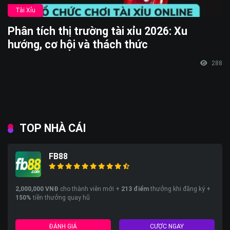
Tài Xỉu
Phân tích thị trường tài xỉu 2026: Xu
hướng, cơ hội và thách thức
288
TOP NHÀ CÁI
FB88
2,000,000 VNĐ
cho thành viên mới +
213
điểm
thưởng khi đăng ký +
150%
tiền thưởng quay hũ
ĐÁNH GIÁ
CƯỢC NGAY