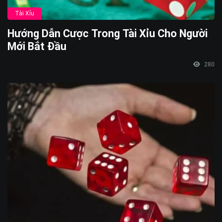
Tài Xỉu
Hướng Dẫn Cược Trong Tài Xỉu Cho Người
Mới Bắt Đầu
280