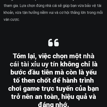
tham gia. Lựa chọn đúng nhà cái sẽ giúp bạn vừa bảo vệ tài
khoản, vừa tận hưởng niềm vui và cơ hội thắng lớn trong mỗi
ván cược.
Tóm lại, việc chọn một
nhà
cái tài xỉu uy tín
không chỉ là
bước đầu tiên mà còn là yếu
tố then chốt để hành trình
chơi game trực tuyến của bạn
trở nên an toàn, hiệu quả và
đáng nhớ.