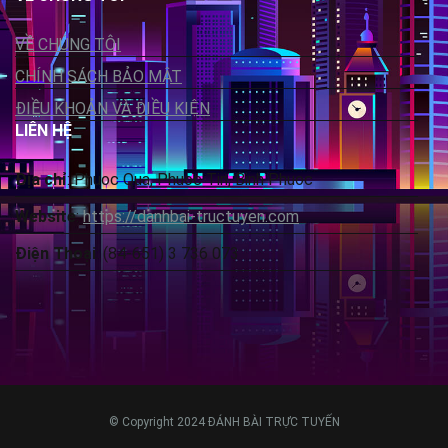
VỀ CHÚNG TÔI
CHÍNH SÁCH BẢO MẬT
ĐIỀU KHOẢN VÀ ĐIỀU KIỆN
LIÊN HỆ
Địa chỉ
: Phuoc Qua, Phuoc Tin, Binh Phuoc
Website
:
https://danhbai-tructuyen.com
Điện Thoại
: (84-651) 3 736 073
© Copyright 2024 ĐÁNH BÀI TRỰC TUYẾN