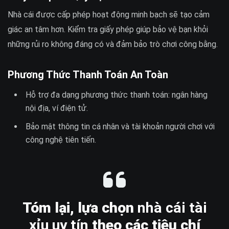
Nhà cái được cấp phép hoạt động minh bạch sẽ tạo cảm
giác an tâm hơn. Kiểm tra giấy phép giúp bảo vệ bạn khỏi
những rủi ro không đáng có và đảm bảo trò chơi công bằng.
Phương Thức Thanh Toán An Toàn
Hỗ trợ đa dạng phương thức thanh toán: ngân hàng
nội địa, ví điện tử.
Bảo mật thông tin cá nhân và tài khoản người chơi với
công nghệ tiên tiến.
Tóm lại, lựa chọn
nhà cái tài
xỉu uy tín
theo các tiêu chí