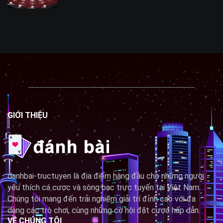
GIỚI THIỆU
danhbai-tructuyen là địa điểm hàng đầu cho những người
yêu thích cá cược và sòng bạc trực tuyến tại Việt Nam.
Chúng tôi mang đến trải nghiệm giải trí đỉnh cao với đa
dạng các trò chơi, cùng những cơ hội đặt cược hấp dẫn.
VỀ CHÚNG TÔI