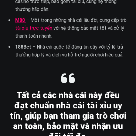
casino trực tiếp, bao gồm tài xỉu, cùng hệ thống
thưởng hấp dẫn.
M88
– Một trong những nhà cái lâu đời, cung cấp trò
tài xỉu trực tuyến
với hệ thống bảo mật tốt và xử lý
thanh toán nhanh.
188Bet
– Nhà cái quốc tế đáng tin cậy với tỷ lệ trả
thưởng hợp lý và dịch vụ hỗ trợ người chơi hiệu quả.
Tất cả các nhà cái này đều
đạt chuẩn
nhà cái tài xỉu uy
tín
, giúp bạn tham gia trò chơi
an toàn, bảo mật và nhận ưu