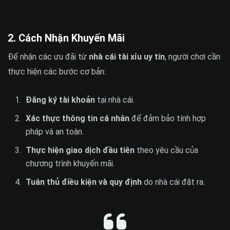
2. Cách Nhận Khuyến Mãi
Để nhận các ưu đãi từ
nhà cái tài xỉu uy tín
, người chơi cần
thực hiện các bước cơ bản:
Đăng ký tài khoản
tại nhà cái.
Xác thực thông tin cá nhân
để đảm bảo tính hợp
pháp và an toàn.
Thực hiện giao dịch đầu tiên
theo yêu cầu của
chương trình khuyến mãi.
Tuân thủ điều kiện và quy định
do nhà cái đặt ra.