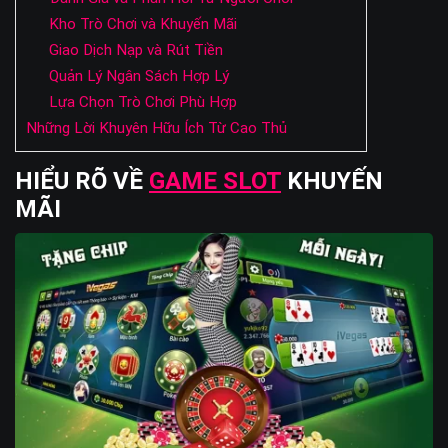
Kho Trò Chơi và Khuyến Mãi
Giao Dịch Nạp và Rút Tiền
Quản Lý Ngân Sách Hợp Lý
Lựa Chọn Trò Chơi Phù Hợp
Những Lời Khuyên Hữu Ích Từ Cao Thủ
HIỂU RÕ VỀ
GAME SLOT
KHUYẾN
MÃI