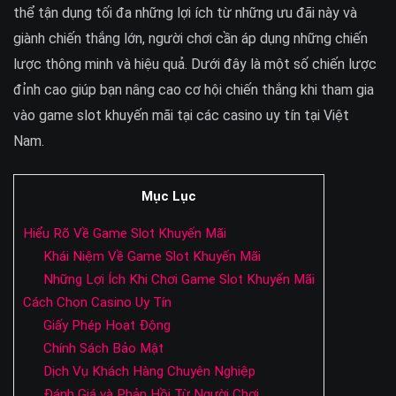
thể tận dụng tối đa những lợi ích từ những ưu đãi này và
giành chiến thắng lớn, người chơi cần áp dụng những chiến
lược thông minh và hiệu quả. Dưới đây là một số chiến lược
đỉnh cao giúp bạn nâng cao cơ hội chiến thắng khi tham gia
vào game slot khuyến mãi tại các casino uy tín tại Việt
Nam.
Mục Lục
Hiểu Rõ Về Game Slot Khuyến Mãi
Khái Niệm Về Game Slot Khuyến Mãi
Những Lợi Ích Khi Chơi Game Slot Khuyến Mãi
Cách Chọn Casino Uy Tín
Giấy Phép Hoạt Động
Chính Sách Bảo Mật
Dịch Vụ Khách Hàng Chuyên Nghiệp
Đánh Giá và Phản Hồi Từ Người Chơi