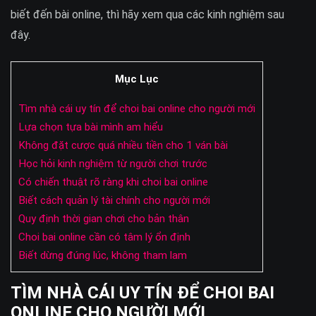
biết đến bài online, thì hãy xem qua các kinh nghiệm sau
đây.
Mục Lục
Tìm nhà cái uy tín để choi bai online cho người mới
Lựa chọn tựa bài mình am hiểu
Không đặt cược quá nhiều tiền cho 1 ván bài
Học hỏi kinh nghiệm từ người chơi trước
Có chiến thuật rõ ràng khi choi bai online
Biết cách quản lý tài chính cho người mới
Quy định thời gian chơi cho bản thân
Choi bai online cần có tâm lý ổn định
Biết dừng đúng lúc, không tham lam
TÌM NHÀ CÁI UY TÍN ĐỂ CHOI BAI
ONLINE CHO NGƯỜI MỚI