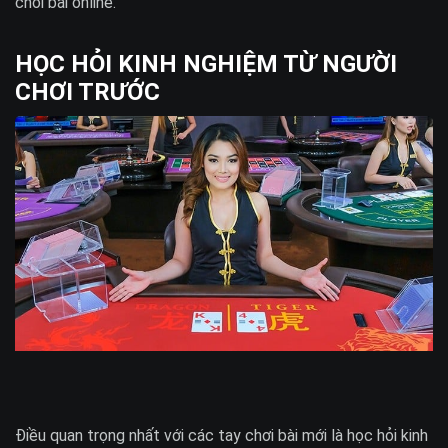
choi bai online.
HỌC HỎI KINH NGHIỆM TỪ NGƯỜI
CHƠI TRƯỚC
Điều quan trọng nhất với các tay chơi bài mới là học hỏi kinh