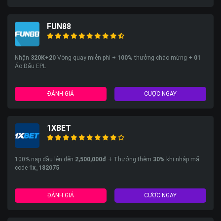
FUN88
Nhận
320K+20
Vòng quay miễn phí +
100%
thưởng chào mừng +
01
Áo Đấu EPL
ĐÁNH GIÁ
CƯỢC NGAY
1XBET
100% nạp đầu lên đến
2,500,000đ
+ Thưởng thêm
30%
khi nhập mã
code
1x_182075
ĐÁNH GIÁ
CƯỢC NGAY