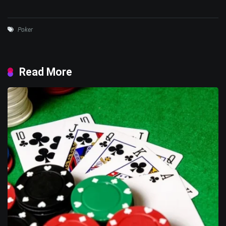
Poker
Read More