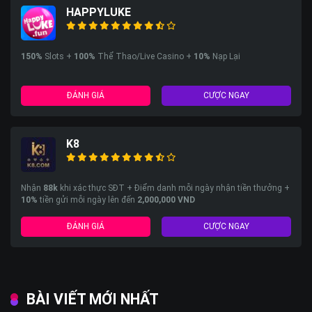
HAPPYLUKE
150%
Slots +
100%
Thể Thao/Live Casino +
10%
Nạp Lại
ĐÁNH GIÁ
CƯỢC NGAY
K8
Nhận
88k
khi xác thực SĐT + Điểm danh mỗi ngày nhận tiền thưởng +
10%
tiền gửi mỗi ngày lên đến
2,000,000 VND
ĐÁNH GIÁ
CƯỢC NGAY
BÀI VIẾT MỚI NHẤT