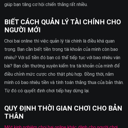
giúp bạn tăng cơ hội chiến thắng rất nhiều.
BIẾT CÁCH QUẢN LÝ TÀI CHÍNH CHO
NGƯỜI MỚI
Choi bai online thì việc quản lý tài chính là điều khá quan
trọng. Bạn cần biết tiền trong tài khoản của mình còn bao
nhiêu? Với số tiền đó bạn có thể tiếp tục với bao nhiêu ván
bài? Bạn cần thường xuyên kiểm tra tài khoản của mình để
điều chỉnh mức cược cho thật phù hợp. Đồng thời, nắm
mình có bao nhiêu tiền và tính toán thắng thua của bản thân.
Từ đó có quyết định chơi tiếp hay dừng lại.
QUY ĐỊNH THỜI GIAN CHƠI CHO BẢN
THÂN
Một kinh nghiệm choi bai online khác dành cho người chơi