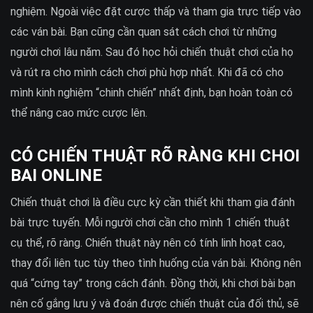
nghiệm. Ngoài việc đặt cược thấp và tham gia trực tiếp vào
các ván bài. Bạn cũng cần quan sát cách chơi từ những
người chơi lâu năm. Sau đó học hỏi chiến thuật chơi của họ
và rút ra cho mình cách chơi phù hợp nhất. Khi đã có cho
mình kinh nghiệm “chinh chiến” nhất định, bạn hoàn toàn có
thể nâng cao mức cược lên.
CÓ CHIẾN THUẬT RÕ RÀNG KHI CHOI
BAI ONLINE
Chiến thuật chơi là điều cực kỳ cần thiết khi tham gia đánh
bài trực tuyến. Mỗi người chơi cần cho mình 1 chiến thuật
cụ thể, rõ ràng. Chiến thuật này nên có tính linh hoạt cao,
thay đổi liên tục tùy theo tình huống của ván bài. Không nên
quá “cứng tay” trong cách đánh. Đồng thời, khi chơi bài bạn
nên cố gắng lưu ý và đoán được chiến thuật của đối thủ, sẽ