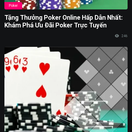
Poker
Tặng Thưởng Poker Online Hấp Dẫn Nhất:
Khám Phá Ưu Đãi Poker Trực Tuyến
246