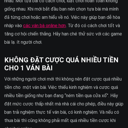
nhau. Mỗi tựa bài có cách chơi, luật chơi hoàn toàn không
giống nhau. Khi mới bắt đầu bạn nên chọn tựa bài mà mình
đã từng chơi hoặc am hiểu về nó. Việc này giúp bạn dễ hòa
nhập vào
các ván bà online hơn
. Từ đó có cách chơi tốt và
tăng cơ hội chiến thắng. Hãy hạn ché thử sức với các game
bài lạ. ít người chơi.
KHÔNG ĐẶT CƯỢC QUÁ NHIỀU TIỀN
CHO 1 VÁN BÀI
Với những người chơi mới thì không nên đặt cược quá nhiều
tiền cho một ván bài. Việc thiếu kinh nghiệm và cược quá
nhiều tiền giống như bạn đang “ném tiền qua cửa xổ”. Hãy
đặt mức cược thấp nhất mà nhà cái cho phép, điều này giúp
bạn trải nghiệm thực tế ván bài, có kinh nghiệm. Và nếu có
thua bài thì cũng không phải mất quá nhiều tiền cược khi