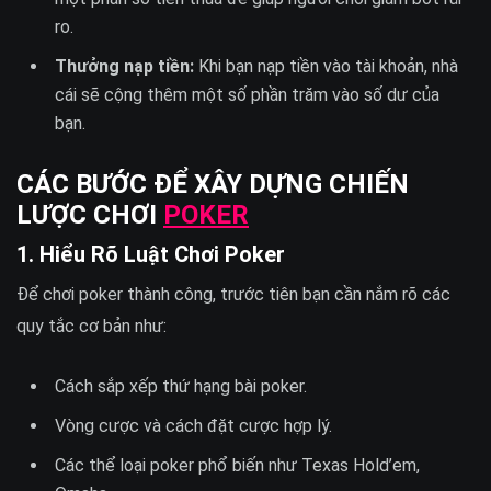
ro.
Thưởng nạp tiền:
Khi bạn nạp tiền vào tài khoản, nhà
cái sẽ cộng thêm một số phần trăm vào số dư của
bạn.
CÁC BƯỚC ĐỂ XÂY DỰNG CHIẾN
LƯỢC CHƠI
POKER
1. Hiểu Rõ Luật Chơi Poker
Để chơi poker thành công, trước tiên bạn cần nắm rõ các
quy tắc cơ bản như:
Cách sắp xếp thứ hạng bài poker.
Vòng cược và cách đặt cược hợp lý.
Các thể loại poker phổ biến như Texas Hold’em,