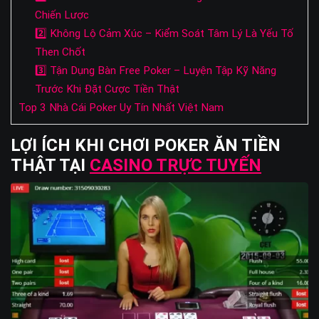
Chiến Lược
2️⃣ Không Lộ Cảm Xúc – Kiểm Soát Tâm Lý Là Yếu Tố
Then Chốt
3️⃣ Tận Dụng Bàn Free Poker – Luyện Tập Kỹ Năng
Trước Khi Đặt Cược Tiền Thật
Top 3 Nhà Cái Poker Uy Tín Nhất Việt Nam
LỢI ÍCH KHI CHƠI POKER ĂN TIỀN
THẬT TẠI
CASINO TRỰC TUYẾN