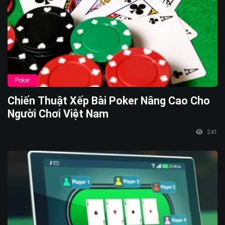
Poker
Chiến Thuật Xếp Bài Poker Nâng Cao Cho
Người Chơi Việt Nam
241