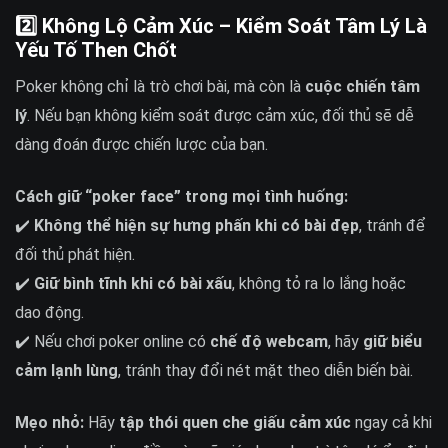
2️⃣ Không Lộ Cảm Xúc – Kiểm Soát Tâm Lý Là
Yếu Tố Then Chốt
Poker không chỉ là trò chơi bài, mà còn là
cuộc chiến tâm
lý
. Nếu bạn không kiểm soát được cảm xúc, đối thủ sẽ dễ
dàng đoán được chiến lược của bạn.
Cách giữ “poker face” trong mọi tình huống:
✔️
Không thể hiện sự hưng phấn khi có bài đẹp
, tránh để
đối thủ phát hiện.
✔️
Giữ bình tĩnh khi có bài xấu
, không tỏ ra lo lắng hoặc
dao động.
✔️ Nếu chơi poker online có
chế độ webcam
, hãy
giữ biểu
cảm lạnh lùng
, tránh thay đổi nét mặt theo diễn biến bài.
Mẹo nhỏ:
Hãy
tập thói quen che giấu cảm xúc
ngay cả khi