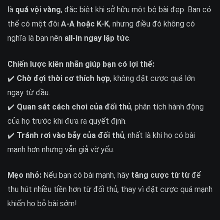
là
quá vội vàng
, đặc biệt khi sở hữu một bộ bài đẹp. Bạn có
thể có một đôi
A-A hoặc K-K
, nhưng điều đó không có
nghĩa là bạn nên
all-in ngay lập tức
.
Chiến lược kiên nhẫn giúp bạn có lợi thế:
✔️
Chờ đợi thời cơ thích hợp
, không đặt cược quá lớn
ngay từ đầu.
✔️
Quan sát cách chơi của đối thủ
, phân tích hành động
của họ trước khi đưa ra quyết định.
✔️
Tránh rơi vào bẫy của đối thủ
, nhất là khi họ có bài
mạnh hơn nhưng vẫn giả vờ yếu.
Mẹo nhỏ:
Nếu bạn có bài mạnh, hãy
tăng cược từ từ
để
thu hút nhiều tiền hơn từ đối thủ, thay vì đặt cược quá mạnh
khiến họ bỏ bài sớm!