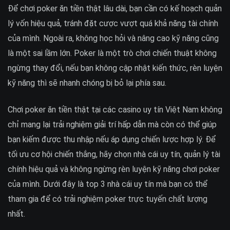
Để chơi poker ăn tiền thật lâu dài, bạn cần có kế hoạch quản
lý vốn hiệu quả, tránh đặt cược vượt quá khả năng tài chính
của mình. Ngoài ra, không học hỏi và nâng cao kỹ năng cũng
là một sai lầm lớn. Poker là một trò chơi chiến thuật không
ngừng thay đổi, nếu bạn không cập nhật kiến thức, rèn luyện
kỹ năng thì sẽ nhanh chóng bị bỏ lại phía sau.
Chơi poker ăn tiền thật tại các casino uy tín Việt Nam không
chỉ mang lại trải nghiệm giải trí hấp dẫn mà còn có thể giúp
bạn kiếm được thu nhập nếu áp dụng chiến lược hợp lý. Để
tối ưu cơ hội chiến thắng, hãy chọn nhà cái uy tín, quản lý tài
chính hiệu quả và không ngừng rèn luyện kỹ năng chơi poker
của mình. Dưới đây là top 3 nhà cái uy tín mà bạn có thể
tham gia để có trải nghiệm poker trực tuyến chất lượng
nhất.