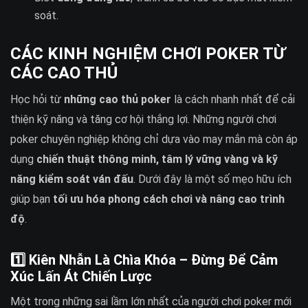
soát.
CÁC KINH NGHIỆM CHƠI POKER TỪ
CÁC CAO THỦ
Học hỏi từ
những cao thủ poker
là cách nhanh nhất để cải
thiện kỹ năng và tăng cơ hội thắng lợi. Những người chơi
poker chuyên nghiệp không chỉ dựa vào may mắn mà còn áp
dụng
chiến thuật thông minh, tâm lý vững vàng và kỹ
năng kiểm soát ván đấu
. Dưới đây là một số mẹo hữu ích
giúp bạn
tối ưu hóa phong cách chơi và nâng cao trình
độ
.
1️⃣ Kiên Nhẫn Là Chìa Khóa – Đừng Để Cảm
Xúc Lấn Át Chiến Lược
Một trong những sai lầm lớn nhất của người chơi poker mới