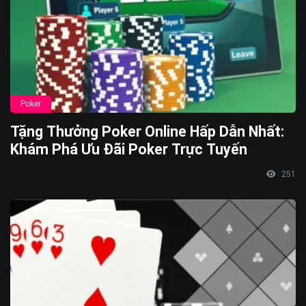
Poker
Tặng Thưởng Poker Online Hấp Dẫn Nhất:
Khám Phá Ưu Đãi Poker Trực Tuyến
251