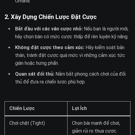
Omaha.
2. Xây Dựng Chiến Lược Đặt Cược
Bắt đầu với các ván cược nhỏ:
Nếu bạn là người mới,
hãy chọn bàn có mức cược thấp để rèn luyện kỹ năng.
Không đặt cược theo cảm xúc:
Hãy kiểm soát bản
thân, tránh đặt cược quá mức vì những cảm xúc tức
giận hoặc hưng phấn.
Quan sát đối thủ:
Nắm bắt phong cách chơi của đối
thủ để đưa ra chiến lược phù hợp.
Chiến Lược
Lợi Ích
Chơi chặt (Tight)
Chọn bài mạnh để chơi,
giảm rủi ro thua cược.