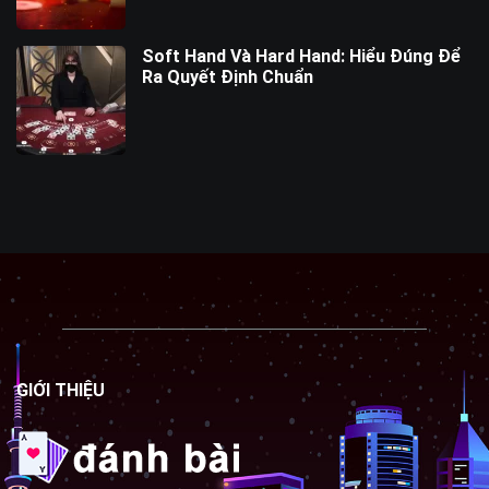
Soft Hand Và Hard Hand: Hiểu Đúng Để
Ra Quyết Định Chuẩn
GIỚI THIỆU