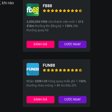
, khi nào
FB88
2,000,000 VNĐ
cho thành viên mới +
213
điểm
thưởng khi đăng ký +
150%
tiền
thưởng quay hũ
ĐÁNH GIÁ
CƯỢC NGAY
FUN88
Nhận
320K+20
Vòng quay miễn phí +
100%
thưởng chào mừng +
01
Áo Đấu EPL
ĐÁNH GIÁ
CƯỢC NGAY