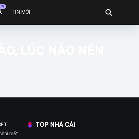
Á
TIN MỚI
ÀO, LÚC NÀO NÊN
TOP NHÀ CÁI
BET
.
 chơi mất