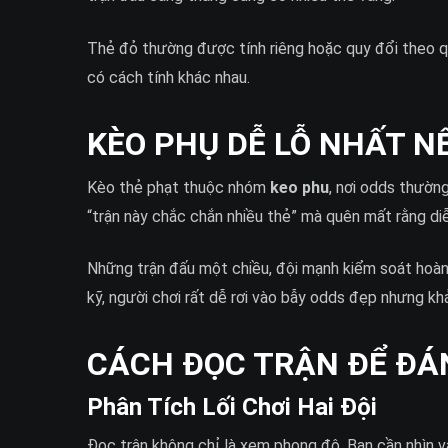
Thẻ đỏ thường được tính riêng hoặc quy đổi theo quy
có cách tính khác nhau.
KÈO PHỤ DỄ LỖ NHẤT N
Kèo thẻ phạt thuộc nhóm
keo phu
, nơi odds thườn
“trận này chắc chắn nhiều thẻ” mà quên mất rằng diễ
Những trận đấu một chiều, đội mạnh kiểm soát hoàn 
kỹ, người chơi rất dễ rơi vào bẫy odds đẹp nhưng kh
CÁCH ĐỌC TRẬN ĐỂ ĐÁN
Phân Tích Lối Chơi Hai Đội
Đọc trận không chỉ là xem phong độ. Bạn cần nhìn và