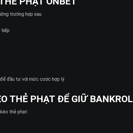
 THẺ PHẠT ONBET
hững trường hợp sau:
 tiếp
 để đầu tư với mức cược hợp lý.
ÈO THẺ PHẠT ĐỂ GIỮ BANKROL
 kèo thẻ phạt: