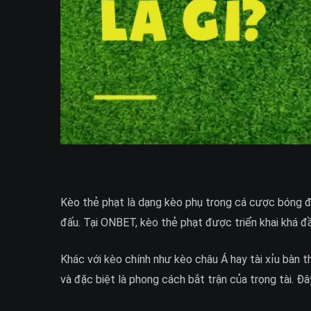
Kèo thẻ phạt là dạng kèo phụ trong cá cược bóng đá
đấu. Tại ONBET, kèo thẻ phạt được triển khai khá đầ
Khác với kèo chính như kèo châu Á hay tài xỉu bàn th
và đặc biệt là phong cách bắt trận của trọng tài. Đâ