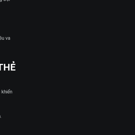
ều va
THẺ
 khiển
.