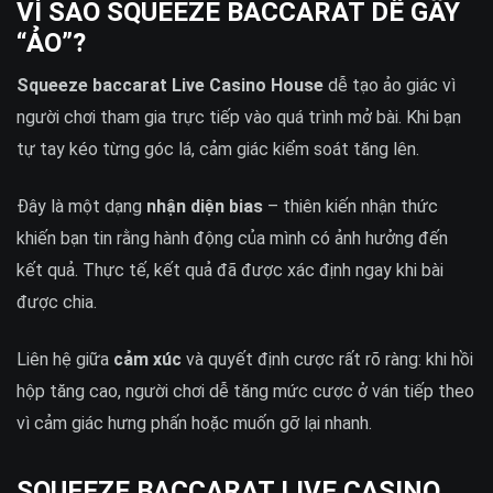
VÌ SAO SQUEEZE BACCARAT DỄ GÂY
“ẢO”?
Squeeze baccarat Live Casino House
dễ tạo ảo giác vì
người chơi tham gia trực tiếp vào quá trình mở bài. Khi bạn
tự tay kéo từng góc lá, cảm giác kiểm soát tăng lên.
Đây là một dạng
nhận diện bias
– thiên kiến nhận thức
khiến bạn tin rằng hành động của mình có ảnh hưởng đến
kết quả. Thực tế, kết quả đã được xác định ngay khi bài
được chia.
Liên hệ giữa
cảm xúc
và quyết định cược rất rõ ràng: khi hồi
hộp tăng cao, người chơi dễ tăng mức cược ở ván tiếp theo
vì cảm giác hưng phấn hoặc muốn gỡ lại nhanh.
SQUEEZE BACCARAT LIVE CASINO