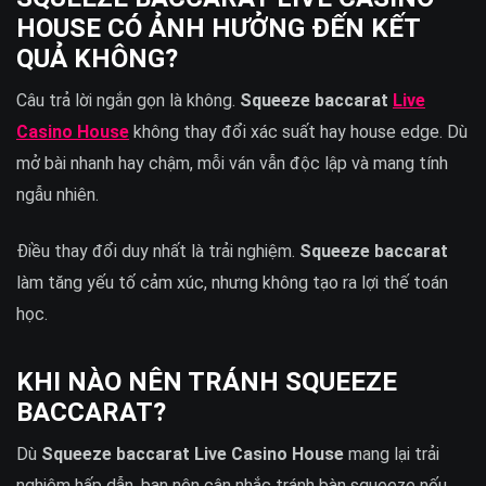
HOUSE CÓ ẢNH HƯỞNG ĐẾN KẾT
QUẢ KHÔNG?
Câu trả lời ngắn gọn là không.
Squeeze baccarat
Live
Casino House
không thay đổi xác suất hay house edge. Dù
mở bài nhanh hay chậm, mỗi ván vẫn độc lập và mang tính
ngẫu nhiên.
Điều thay đổi duy nhất là trải nghiệm.
Squeeze baccarat
làm tăng yếu tố cảm xúc, nhưng không tạo ra lợi thế toán
học.
KHI NÀO NÊN TRÁNH SQUEEZE
BACCARAT?
Dù
Squeeze baccarat Live Casino House
mang lại trải
nghiệm hấp dẫn, bạn nên cân nhắc tránh bàn squeeze nếu