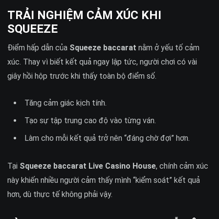
TRẢI NGHIỆM CẢM XÚC KHI
SQUEEZE
Điểm hấp dẫn của
Squeeze baccarat
nằm ở yếu tố cảm
xúc. Thay vì biết kết quả ngay lập tức, người chơi có vài
giây hồi hộp trước khi thấy toàn bộ điểm số.
Tăng cảm giác kịch tính.
Tạo sự tập trung cao độ vào từng ván.
Làm cho mỗi kết quả trở nên “đáng chờ đợi” hơn.
Tại
Squeeze baccarat Live Casino House
, chính cảm xúc
này khiến nhiều người cảm thấy mình “kiểm soát” kết quả
hơn, dù thực tế không phải vậy.