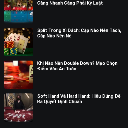
Càng Nhanh Càng Phải Kỷ Luật
Split Trong Xì Dách: Cặp Nào Nên Tách,
Cặp Nào Nên Né
Khi Nào Nên Double Down? Mẹo Chọn
Điểm Vào An Toàn
Soft Hand Và Hard Hand: Hiểu Đúng Để
Ra Quyết Định Chuẩn