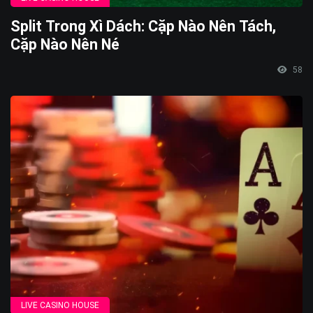
Split Trong Xì Dách: Cặp Nào Nên Tách,
Cặp Nào Nên Né
58
LIVE CASINO HOUSE