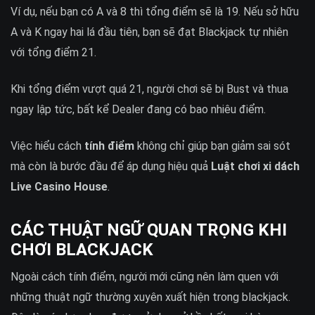
Ví dụ, nếu bạn có A và 8 thì tổng điểm sẽ là 19. Nếu sở hữu
A và K ngay hai lá đầu tiên, bạn sẽ đạt Blackjack tự nhiên
với tổng điểm 21.
Khi tổng điểm vượt quá 21, người chơi sẽ bị Bust và thua
ngay lập tức, bất kể Dealer đang có bao nhiêu điểm.
Việc hiểu cách
tính điểm
không chỉ giúp bạn giảm sai sót
mà còn là bước đầu để áp dụng hiệu quả
Luật chơi xi dách
Live Casino House
.
CÁC THUẬT NGỮ QUAN TRỌNG KHI
CHƠI BLACKJACK
Ngoài cách tính điểm, người mới cũng nên làm quen với
những thuật ngữ thường xuyên xuất hiện trong blackjack.