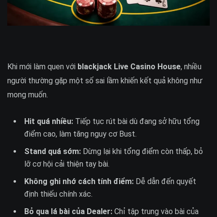
Khi mới làm quen với
blackjack Live Casino House
, nhiều
người thường gặp một số sai lầm khiến kết quả không như
mong muốn.
Hit quá nhiều:
Tiếp tục rút bài dù đang sở hữu tổng
điểm cao, làm tăng nguy cơ Bust.
Stand quá sớm:
Dừng lại khi tổng điểm còn thấp, bỏ
lỡ cơ hội cải thiện tay bài.
Không ghi nhớ cách tính điểm:
Dễ dẫn đến quyết
định thiếu chính xác.
Bỏ qua lá bài của Dealer:
Chỉ tập trung vào bài của