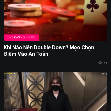
LIVE CASINO HOUSE
Khi Nào Nên Double Down? Mẹo Chọn
Điểm Vào An Toàn
51