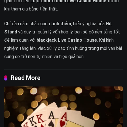
gian tìm hiểu
Luật chơi xi dách Live Casino House
trước
khi tham gia bằng tiền thật.
Chỉ cần nắm chắc cách
tính điểm
, hiểu ý nghĩa của
Hit
Stand
và duy trì quản lý vốn hợp lý, bạn sẽ có nền tảng tốt
để làm quen với
blackjack Live Casino House
. Khi kinh
nghiệm tăng lên, việc xử lý các tình huống trong mỗi ván bài
cũng sẽ trở nên tự nhiên và hiệu quả hơn.
Read More