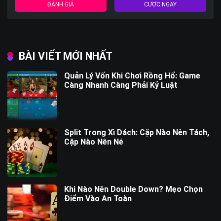
ĐÁNH GIÁ
CƯỢC NGAY
BÀI VIẾT MỚI NHẤT
Quản Lý Vốn Khi Chơi Rồng Hổ: Game
Càng Nhanh Càng Phải Kỷ Luật
Split Trong Xì Dách: Cặp Nào Nên Tách,
Cặp Nào Nên Né
Khi Nào Nên Double Down? Mẹo Chọn
Điểm Vào An Toàn