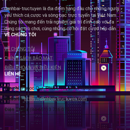
danhbai-tructuyen là địa điểm hàng đầu cho những người
yêu thích cá cược và sòng bạc trực tuyến tại Việt Nam.
Chúng tôi mang đến trải nghiệm giải trí đỉnh cao với đa
dạng các trò chơi, cùng những cơ hội đặt cược hấp dẫn.
VỀ CHÚNG TÔI
VỀ CHÚNG TÔI
CHÍNH SÁCH BẢO MẬT
ĐIỀU KHOẢN VÀ ĐIỀU KIỆN
LIÊN HỆ
Địa chỉ
: Phuoc Qua, Phuoc Tin, Binh Phuoc
Website
:
https://danhbai-tructuyen.com
Điện Thoại
: (84-651) 3 736 073