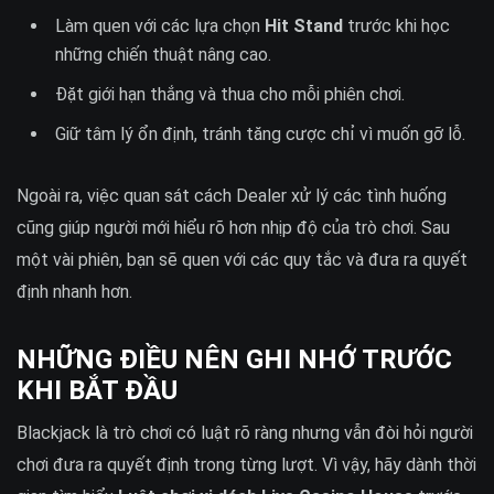
Làm quen với các lựa chọn
Hit Stand
trước khi học
những chiến thuật nâng cao.
Đặt giới hạn thắng và thua cho mỗi phiên chơi.
Giữ tâm lý ổn định, tránh tăng cược chỉ vì muốn gỡ lỗ.
Ngoài ra, việc quan sát cách Dealer xử lý các tình huống
cũng giúp người mới hiểu rõ hơn nhịp độ của trò chơi. Sau
một vài phiên, bạn sẽ quen với các quy tắc và đưa ra quyết
định nhanh hơn.
NHỮNG ĐIỀU NÊN GHI NHỚ TRƯỚC
KHI BẮT ĐẦU
Blackjack là trò chơi có luật rõ ràng nhưng vẫn đòi hỏi người
chơi đưa ra quyết định trong từng lượt. Vì vậy, hãy dành thời