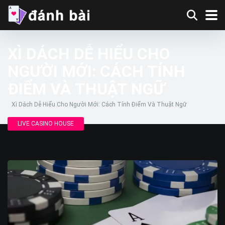
XÌ DÁCH DỄ HIỂU CHO
NGƯỜI MỚI: CÁCH TÍNH
ĐIỂM VÀ THUẬT NGỮ
Xì Dách Dễ Hiểu Cho Người Mới: Cách Tính Điểm Và Thuật Ngữ
LIVE CASINO HOUSE