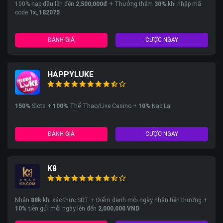
100% nạp đầu lên đến
2,500,000đ
+ Thưởng thêm
30%
khi nhập mã
code
1x_182075
ĐÁNH GIÁ
CƯỢC NGAY
HAPPYLUKE
150%
Slots +
100%
Thể Thao/Live Casino +
10%
Nạp Lại
ĐÁNH GIÁ
CƯỢC NGAY
K8
Nhận
88k
khi xác thực SĐT + Điểm danh mỗi ngày nhận tiền thưởng +
10%
tiền gửi mỗi ngày lên đến
2,000,000 VND