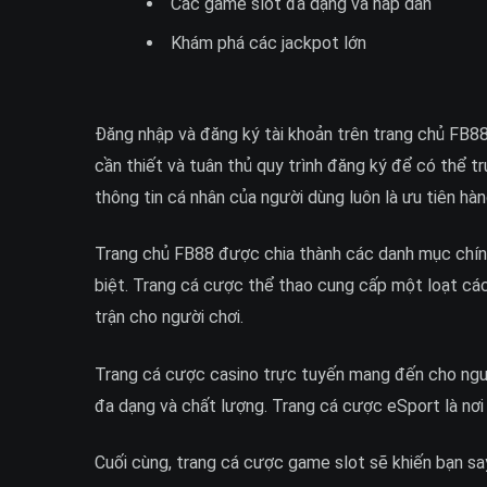
Các game slot đa dạng và hấp dẫn
Khám phá các jackpot lớn
Đăng nhập và đăng ký tài khoản trên trang chủ FB88
cần thiết và tuân thủ quy trình đăng ký để có thể 
thông tin cá nhân của người dùng luôn là ưu tiên hà
Trang chủ FB88 được chia thành các danh mục chín
biệt. Trang cá cược thể thao cung cấp một loạt cá
trận cho người chơi.
Trang cá cược casino trực tuyến mang đến cho người
đa dạng và chất lượng. Trang cá cược eSport là nơi 
Cuối cùng, trang cá cược game slot sẽ khiến bạn sa