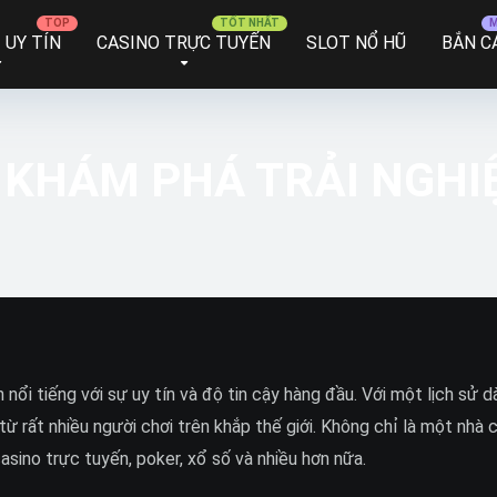
 UY TÍN
CASINO TRỰC TUYẾN
SLOT NỔ HŨ
BẮN C
 KHÁM PHÁ TRẢI NGHI
ổi tiếng với sự uy tín và độ tin cậy hàng đầu. Với một lịch sử d
từ rất nhiều người chơi trên khắp thế giới. Không chỉ là một nhà 
asino trực tuyến, poker, xổ số và nhiều hơn nữa.