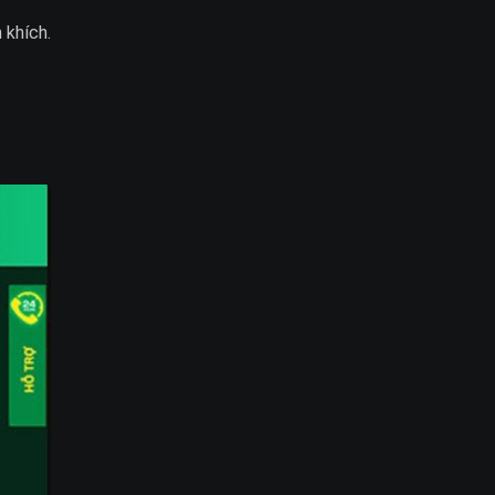
 khích.