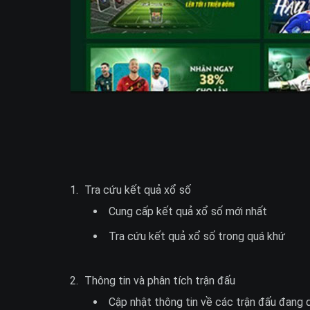
Tra cứu kết quả xổ số
Cung cấp kết quả xổ số mới nhất
Tra cứu kết quả xổ số trong quá khứ
Thông tin và phân tích trận đấu
Cập nhật thông tin về các trận đấu đang d