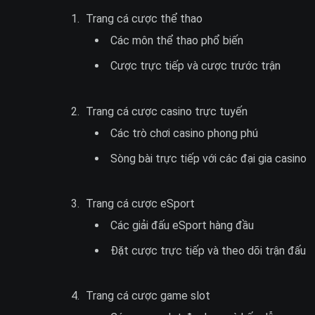
Trang cá cược thể thao
Các môn thể thao phổ biến
Cược trực tiếp và cược trước trận
Trang cá cược casino trực tuyến
Các trò chơi casino phong phú
Sòng bài trực tiếp với các đại gia casino
Trang cá cược eSport
Các giải đấu eSport hàng đầu
Đặt cược trực tiếp và theo dõi trận đấu
Trang cá cược game slot