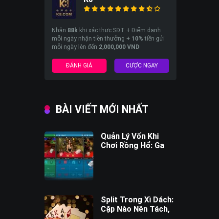
Nhận
88k
khi xác thực SĐT + Điểm danh
mỗi ngày nhận tiền thưởng +
10%
tiền gửi
mỗi ngày lên đến
2,000,000 VND
ĐÁNH GIÁ
CƯỢC NGAY
BÀI VIẾT MỚI NHẤT
Quản Lý Vốn Khi
Chơi Rồng Hổ: Game
Càng Nhanh Càng
Phải Kỷ Luật
Split Trong Xì Dách:
Cặp Nào Nên Tách,
Cặp Nào Nên Né