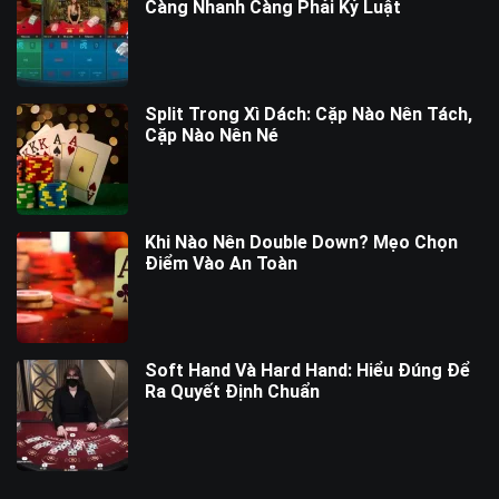
Càng Nhanh Càng Phải Kỷ Luật
Split Trong Xì Dách: Cặp Nào Nên Tách,
Cặp Nào Nên Né
Khi Nào Nên Double Down? Mẹo Chọn
Điểm Vào An Toàn
Soft Hand Và Hard Hand: Hiểu Đúng Để
Ra Quyết Định Chuẩn