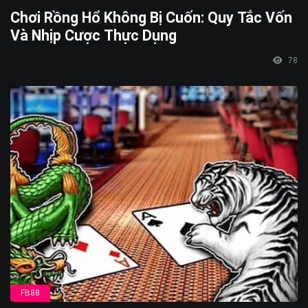
Chơi Rồng Hổ Không Bị Cuốn: Quy Tắc Vốn
Và Nhịp Cược Thực Dụng
78
FB88