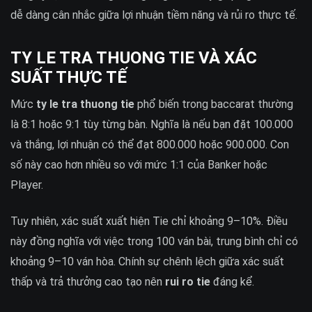
dễ dàng cân nhắc giữa lợi nhuận tiềm năng và rủi ro thực tế.
TY LE TRA THUONG TIE VÀ XÁC
SUẤT THỰC TẾ
Mức
ty le tra thuong tie
phổ biến trong baccarat thường
là 8:1 hoặc 9:1 tùy từng bàn. Nghĩa là nếu bạn đặt 100.000
và thắng, lợi nhuận có thể đạt 800.000 hoặc 900.000. Con
số này cao hơn nhiều so với mức 1:1 của Banker hoặc
Player.
Tuy nhiên, xác suất xuất hiện Tie chỉ khoảng 9–10%. Điều
này đồng nghĩa với việc trong 100 ván bài, trung bình chỉ có
khoảng 9–10 ván hòa. Chính sự chênh lệch giữa xác suất
thấp và trả thưởng cao tạo nên
rui ro tie
đáng kể.