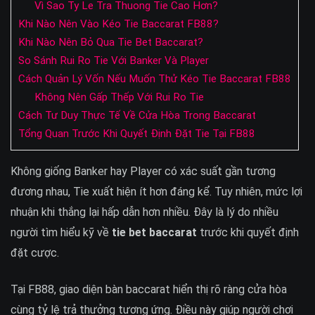
Vì Sao Ty Le Tra Thuong Tie Cao Hơn?
Khi Nào Nên Vào Kéo Tie Baccarat FB88?
Khi Nào Nên Bỏ Qua Tie Bet Baccarat?
So Sánh Rui Ro Tie Với Banker Và Player
Cách Quản Lý Vốn Nếu Muốn Thử Kéo Tie Baccarat FB88
Không Nên Gấp Thếp Với Rui Ro Tie
Cách Tư Duy Thực Tế Về Cửa Hòa Trong Baccarat
Tổng Quan Trước Khi Quyết Định Đặt Tie Tại FB88
Không giống Banker hay Player có xác suất gần tương
đương nhau, Tie xuất hiện ít hơn đáng kể. Tuy nhiên, mức lợi
nhuận khi thắng lại hấp dẫn hơn nhiều. Đây là lý do nhiều
người tìm hiểu kỹ về
tie bet baccarat
trước khi quyết định
đặt cược.
Tại FB88, giao diện bàn baccarat hiển thị rõ ràng cửa hòa
cùng tỷ lệ trả thưởng tương ứng. Điều này giúp người chơi