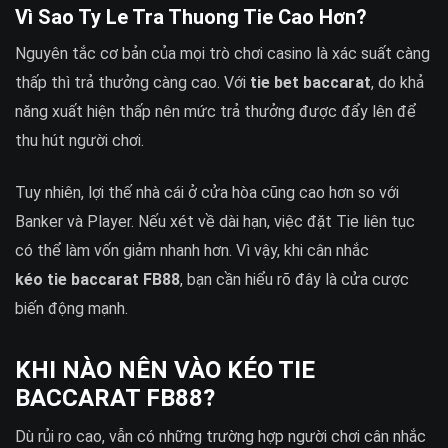
Vì Sao Ty Le Tra Thuong Tie Cao Hơn?
Nguyên tắc cơ bản của mọi trò chơi casino là xác suất càng
thấp thì trả thưởng càng cao. Với
tie bet baccarat
, do khả
năng xuất hiện thấp nên mức trả thưởng được đẩy lên để
thu hút người chơi.
Tuy nhiên, lợi thế nhà cái ở cửa hòa cũng cao hơn so với
Banker và Player. Nếu xét về dài hạn, việc đặt Tie liên tục
có thể làm vốn giảm nhanh hơn. Vì vậy, khi cân nhắc
kéo
tie
baccarat FB88
, bạn cần hiểu rõ đây là cửa cược
biến động mạnh.
KHI NÀO NÊN VÀO
KÉO
TIE
BACCARAT FB88?
Dù rủi ro cao, vẫn có những trường hợp người chơi cân nhắc