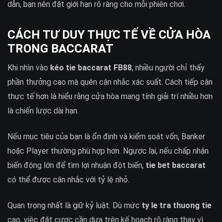
dẫn, bạn nên đặt giới hạn rõ ràng cho mỗi phiên chơi.
CÁCH TƯ DUY THỰC TẾ VỀ CỬA HÒA
TRONG BACCARAT
Khi nhìn vào
kéo
tie
baccarat FB88
, nhiều người chỉ thấy
phần thưởng cao mà quên cân nhắc xác suất. Cách tiếp cận
thực tế hơn là hiểu rằng cửa hòa mang tính giải trí nhiều hơn
là chiến lược dài hạn.
Nếu mục tiêu của bạn là ổn định và kiểm soát vốn, Banker
hoặc Player thường phù hợp hơn. Ngược lại, nếu chấp nhận
biến động lớn để tìm lợi nhuận đột biến,
tie bet baccarat
có thể được cân nhắc với tỷ lệ nhỏ.
Quan trọng nhất là giữ kỷ luật. Dù mức
ty le tra thuong tie
cao, việc đặt cược cần dựa trên kế hoạch rõ ràng thay vì