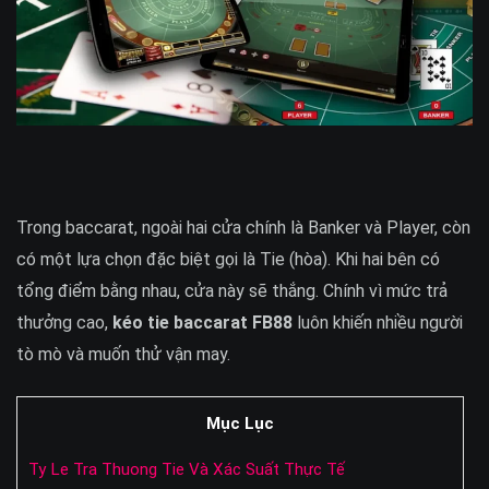
Trong baccarat, ngoài hai cửa chính là Banker và Player, còn
có một lựa chọn đặc biệt gọi là Tie (hòa). Khi hai bên có
tổng điểm bằng nhau, cửa này sẽ thắng. Chính vì mức trả
thưởng cao,
kéo
tie
baccarat FB88
luôn khiến nhiều người
tò mò và muốn thử vận may.
Mục Lục
Ty Le Tra Thuong Tie Và Xác Suất Thực Tế