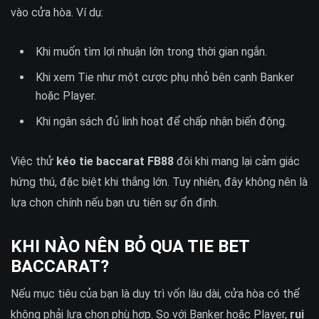
vào cửa hòa. Ví dụ:
Khi muốn tìm lợi nhuận lớn trong thời gian ngắn.
Khi xem Tie như một cược phụ nhỏ bên cạnh Banker
hoặc Player.
Khi ngân sách đủ linh hoạt để chấp nhận biến động.
Việc thử
kéo
tie
baccarat FB88
đôi khi mang lại cảm giác
hứng thú, đặc biệt khi thắng lớn. Tuy nhiên, đây không nên là
lựa chọn chính nếu bạn ưu tiên sự ổn định.
KHI NÀO NÊN BỎ QUA TIE BET
BACCARAT?
Nếu mục tiêu của bạn là duy trì vốn lâu dài, cửa hòa có thể
không phải lựa chọn phù hợp. So với Banker hoặc Player,
rui