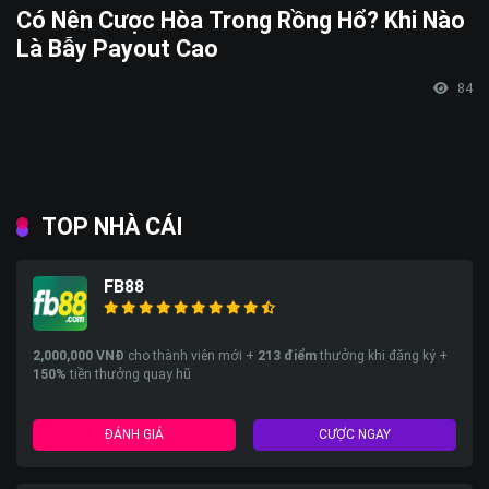
Có Nên Cược Hòa Trong Rồng Hổ? Khi Nào
Là Bẫy Payout Cao
84
TOP NHÀ CÁI
FB88
2,000,000 VNĐ
cho thành viên mới +
213
điểm
thưởng khi đăng ký +
150%
tiền thưởng quay hũ
ĐÁNH GIÁ
CƯỢC NGAY