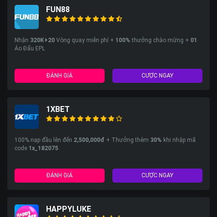
FUN88
Nhận
320K+20
Vòng quay miễn phí +
100%
thưởng chào mừng +
01
Áo Đấu EPL
ĐÁNH GIÁ
CƯỢC NGAY
1XBET
100% nạp đầu lên đến
2,500,000đ
+ Thưởng thêm
30%
khi nhập mã
code
1x_182075
ĐÁNH GIÁ
CƯỢC NGAY
HAPPYLUKE