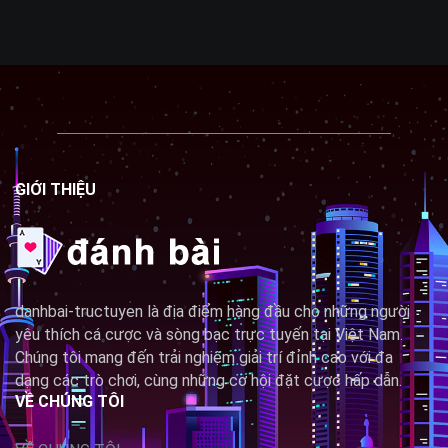
GIỚI THIỆU
danhbai-tructuyen là địa điểm hàng đầu cho những người
yêu thích cá cược và sòng bạc trực tuyến tại Việt Nam.
Chúng tôi mang đến trải nghiệm giải trí đỉnh cao với đa
dạng các trò chơi, cùng những cơ hội đặt cược hấp dẫn.
VỀ CHÚNG TÔI