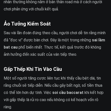
nhân thường không nằm ở bản thân road mà ở cách người
chơi phản ứng với chuỗi kết quả.
Ảo Tưởng Kiểm Soát
Sau vài lần đoán đúng theo cầu, người chơi dễ tin rằng mình
đã “đọc vị” được bàn chơi. Đây là một trong những
sai lầm
bat cau
phổ biến nhất. Thực tế, kết quả trước đó không
ảnh hưởng đến xác suất của ván tiếp theo.
Gấp Thếp Khi Tin Vào Cầu
Một số người tăng cược liên tục khi thấy cầu bệt dài, tin
rằng chuỗi sẽ tiếp diễn. Nếu cầu gãy bất ngờ, số tiền thua
có thể lớn hơn dự tính. Việc
soi cầu baccarat
khi kết hợp
với gấp thếp là rủi ro cao nếu không có kế hoạch vốn rõ
ràng.