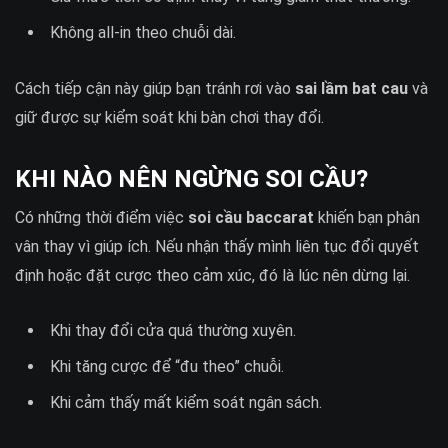
Không all-in theo chuỗi dài.
Cách tiếp cận này giúp bạn tránh rơi vào
sai lầm bat cau
và
giữ được sự kiểm soát khi bàn chơi thay đổi.
KHI NÀO NÊN NGỪNG SOI CẦU?
Có những thời điểm việc
soi cầu baccarat
khiến bạn phân
vân thay vì giúp ích. Nếu nhận thấy mình liên tục đổi quyết
định hoặc đặt cược theo cảm xúc, đó là lúc nên dừng lại.
Khi thay đổi cửa quá thường xuyên.
Khi tăng cược để “đu theo” chuỗi.
Khi cảm thấy mất kiểm soát ngân sách.