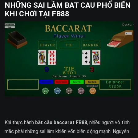
NHỮNG SAI LẦM BAT CAU PHỔ BIẾN
KHI CHƠI TẠI FB88
Khi thực hành
bắt cầu baccarat FB88
, nhiều người vô tình
mắc phải những sai lầm khiến vốn biến động mạnh. Nguyên