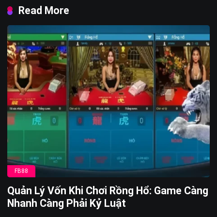
Read More
FB88
Quản Lý Vốn Khi Chơi Rồng Hổ: Game Càng
Nhanh Càng Phải Kỷ Luật