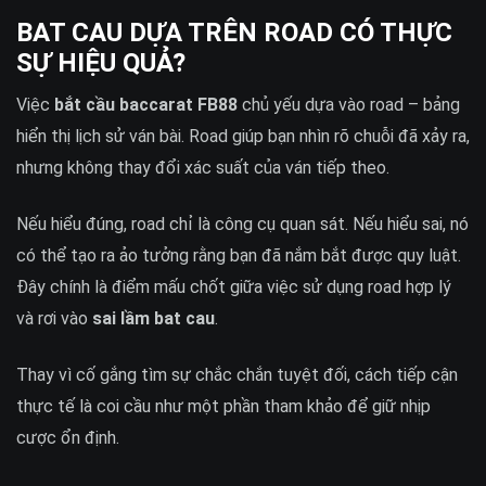
BAT CAU DỰA TRÊN ROAD CÓ THỰC
SỰ HIỆU QUẢ?
Việc
bắt cầu baccarat FB88
chủ yếu dựa vào road – bảng
hiển thị lịch sử ván bài. Road giúp bạn nhìn rõ chuỗi đã xảy ra,
nhưng không thay đổi xác suất của ván tiếp theo.
Nếu hiểu đúng, road chỉ là công cụ quan sát. Nếu hiểu sai, nó
có thể tạo ra ảo tưởng rằng bạn đã nắm bắt được quy luật.
Đây chính là điểm mấu chốt giữa việc sử dụng road hợp lý
và rơi vào
sai lầm bat cau
.
Thay vì cố gắng tìm sự chắc chắn tuyệt đối, cách tiếp cận
thực tế là coi cầu như một phần tham khảo để giữ nhịp
cược ổn định.