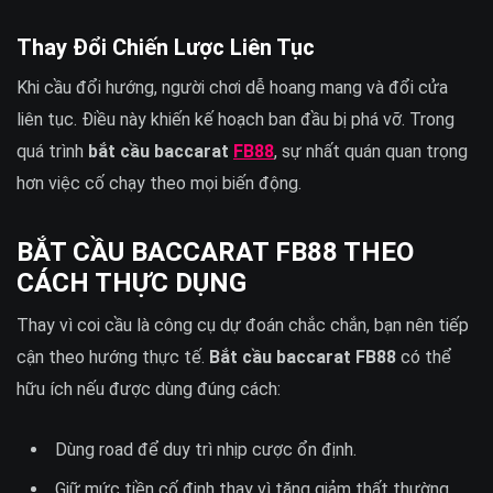
Thay Đổi Chiến Lược Liên Tục
Khi cầu đổi hướng, người chơi dễ hoang mang và đổi cửa
liên tục. Điều này khiến kế hoạch ban đầu bị phá vỡ. Trong
quá trình
bắt cầu baccarat
FB88
, sự nhất quán quan trọng
hơn việc cố chạy theo mọi biến động.
BẮT CẦU BACCARAT FB88 THEO
CÁCH THỰC DỤNG
Thay vì coi cầu là công cụ dự đoán chắc chắn, bạn nên tiếp
cận theo hướng thực tế.
Bắt cầu baccarat FB88
có thể
hữu ích nếu được dùng đúng cách:
Dùng road để duy trì nhịp cược ổn định.
Giữ mức tiền cố định thay vì tăng giảm thất thường.