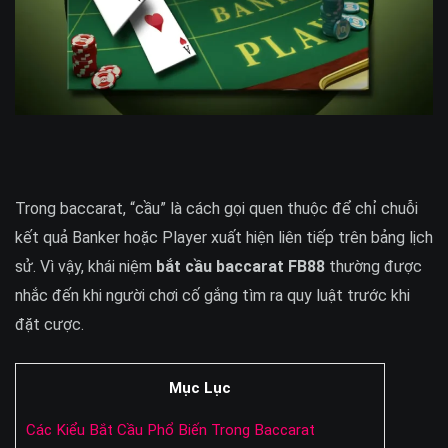
Trong baccarat, “cầu” là cách gọi quen thuộc để chỉ chuỗi
kết quả Banker hoặc Player xuất hiện liên tiếp trên bảng lịch
sử. Vì vậy, khái niệm
bắt cầu baccarat FB88
thường được
nhắc đến khi người chơi cố gắng tìm ra quy luật trước khi
đặt cược.
Mục Lục
Các Kiểu Bắt Cầu Phổ Biến Trong Baccarat