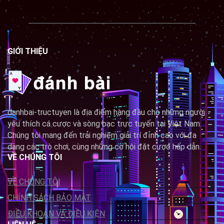
GIỚI THIỆU
danhbai-tructuyen là địa điểm hàng đầu cho những người
yêu thích cá cược và sòng bạc trực tuyến tại Việt Nam.
Chúng tôi mang đến trải nghiệm giải trí đỉnh cao với đa
dạng các trò chơi, cùng những cơ hội đặt cược hấp dẫn.
VỀ CHÚNG TÔI
VỀ CHÚNG TÔI
CHÍNH SÁCH BẢO MẬT
ĐIỀU KHOẢN VÀ ĐIỀU KIỆN