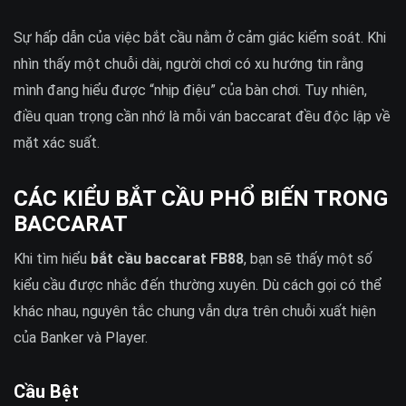
Sự hấp dẫn của việc bắt cầu nằm ở cảm giác kiểm soát. Khi
nhìn thấy một chuỗi dài, người chơi có xu hướng tin rằng
mình đang hiểu được “nhịp điệu” của bàn chơi. Tuy nhiên,
điều quan trọng cần nhớ là mỗi ván baccarat đều độc lập về
mặt xác suất.
CÁC KIỂU BẮT CẦU PHỔ BIẾN TRONG
BACCARAT
Khi tìm hiểu
bắt cầu baccarat FB88
, bạn sẽ thấy một số
kiểu cầu được nhắc đến thường xuyên. Dù cách gọi có thể
khác nhau, nguyên tắc chung vẫn dựa trên chuỗi xuất hiện
của Banker và Player.
Cầu Bệt