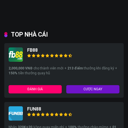
TOP NHÀ CÁI
FB88
2,000,000 VNĐ
cho thành viên mới +
213
điểm
thưởng khi đăng ký +
150%
tiền thưởng quay hũ
ĐÁNH GIÁ
CƯỢC NGAY
FUN88
Nhận
320K+20
Vòng quay miễn phí +
100%
thưởng chào mừng +
01