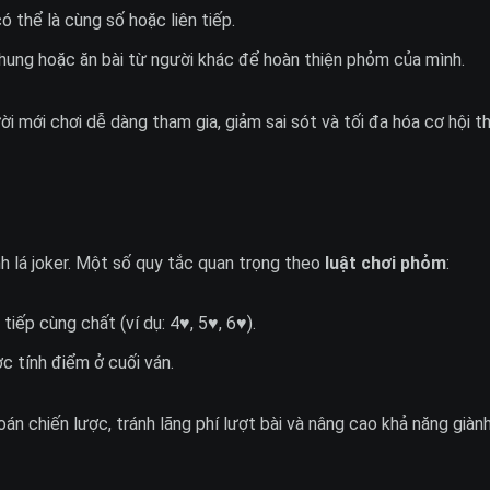
ó thể là cùng số hoặc liên tiếp.
chung hoặc ăn bài từ người khác để hoàn thiện phỏm của mình.
i mới chơi dễ dàng tham gia, giảm sai sót và tối đa hóa cơ hội t
h lá joker. Một số quy tắc quan trọng theo
luật chơi phỏm
:
tiếp cùng chất (ví dụ: 4♥, 5♥, 6♥).
 tính điểm ở cuối ván.
oán chiến lược, tránh lãng phí lượt bài và nâng cao khả năng giàn