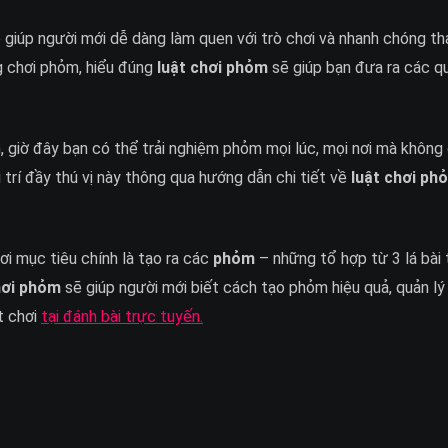
 giúp người mới dễ dàng làm quen với trò chơi và nhanh chóng th
g chơi phỏm, hiểu đúng
luật chơi phỏm
sẽ giúp bạn đưa ra các q
, giờ đây bạn có thể trải nghiệm phỏm mọi lúc, mọi nơi mà không 
 trí đầy thú vị này thông qua hướng dẫn chi tiết về
luật chơi ph
ơi mục tiêu chính là tạo ra các
phỏm
– những tổ hợp từ 3 lá bài t
hơi phỏm
sẽ giúp người mới biết cách tạo phỏm hiệu quả, quản lý 
t chơi
tại đánh bài trực tuyến.