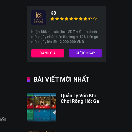
K8
Nhận
88k
khi xác thực SĐT + Điểm danh
mỗi ngày nhận tiền thưởng +
10%
tiền gửi
mỗi ngày lên đến
2,000,000 VND
ĐÁNH GIÁ
CƯỢC NGAY
BÀI VIẾT MỚI NHẤT
Quản Lý Vốn Khi
Chơi Rồng Hổ: Game
Càng Nhanh Càng
Phải Kỷ Luật
hiến