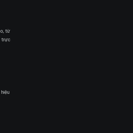
o, từ
 trực
 hiệu