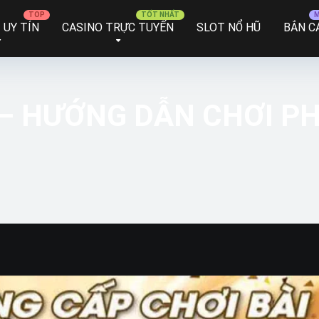
 UY TÍN
CASINO TRỰC TUYẾN
SLOT NỔ HŨ
BẮN C
 – HƯỚNG DẪN CHƠI P