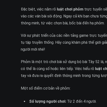
Đặc biệt, việc nắm rõ
luật chơi phỏm
trực tuyến sẽ
vào các ván bài sôi động. Ngay cả khi bạn chưa từn
thông minh, từ việc chọn bài, bốc bài đến hạ phỏm.
Với sự phát triển của các nền tảng game trực tuyến
tụ tập truyền thống. Hãy cùng khám phá thế giới giải
người mới nhé!
Phỏm là một trò chơi bài sử dụng bộ bài Tây 52 lá, n
có thể là cùng số hoặc liên tiếp. Việc hiểu rõ
luật c
tay và đưa ra quyết định thông minh trong từng lượ
Một số điểm cơ bản về phỏm:
Số lượng người chơi:
Từ 2 đến 4 người.