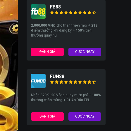
FB88
2,000,000 VNĐ
cho thành viên mới +
213
điểm
thưởng khi đăng ký +
150%
tiền
thưởng quay hũ
ĐÁNH GIÁ
CƯỢC NGAY
FUN88
Nhận
320K+20
Vòng quay miễn phí +
100%
thưởng chào mừng +
01
Áo Đấu EPL
ĐÁNH GIÁ
CƯỢC NGAY