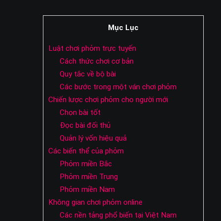
Mục Lục
Luật chơi phỏm trực tuyến
Cách thức chơi cơ bản
Quy tắc về bộ bài
Các bước trong một ván chơi phỏm
Chiến lược chơi phỏm cho người mới
Chọn bài tốt
Đọc bài đối thủ
Quản lý vốn hiệu quả
Các biến thể của phỏm
Phỏm miền Bắc
Phỏm miền Trung
Phỏm miền Nam
Không gian chơi phỏm online
Các nền tảng phổ biến tại Việt Nam