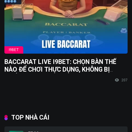
I9BET
BACCARAT LIVE I9BET: CHỌN BÀN THẾ
NÀO ĐỂ CHƠI THỰC DỤNG, KHÔNG BỊ
CUỐN NHỊP
207
TOP NHÀ CÁI