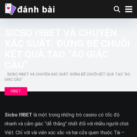
SICBO I9BET VÀ CHUYỆN
XÁC SUẤT: ĐỪNG ĐỂ CHUỖI
KẾT QUẢ TẠO “ẢO GIÁC
CẦU”
SICBO I9BET VÀ CHUYỆN XÁC SUẤT: ĐỪNG ĐỂ CHUỖI KẾT QUẢ TẠO “ẢO
GIÁC CẦU”
I9BET
Sicbo I9BET
là một trong những trò casino có tốc độ
nhanh và cảm giác “dễ thắng” nhất đối với nhiều người chơi
Việt. Chỉ với vài viên xúc xắc và hai cửa quen thuộc Tài –