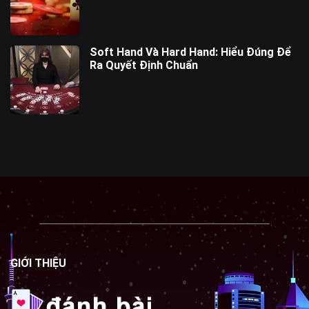
Soft Hand Và Hard Hand: Hiểu Đúng Để
Ra Quyết Định Chuẩn
GIỚI THIỆU