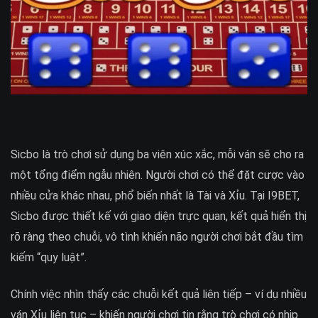
Sicbo là trò chơi sử dụng ba viên xúc xắc, mỗi ván sẽ cho ra
một tổng điểm ngẫu nhiên. Người chơi có thể đặt cược vào
nhiều cửa khác nhau, phổ biến nhất là Tài và Xỉu. Tại I9BET,
Sicbo được thiết kế với giao diện trực quan, kết quả hiển thị
rõ ràng theo chuỗi, vô tình khiến não người chơi bắt đầu tìm
kiếm “quy luật”.
Chính việc nhìn thấy các chuỗi kết quả liên tiếp – ví dụ nhiều
ván Xỉu liên tục – khiến người chơi tin rằng trò chơi có nhịp