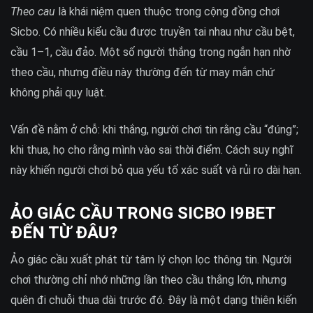
Theo cau
là khái niệm quen thuộc trong cộng đồng chơi
Sicbo. Có nhiều kiểu cầu được truyền tai nhau như cầu bệt,
cầu 1–1, cầu đảo. Một số người thắng trong ngắn hạn nhờ
theo cầu, nhưng điều này thường đến từ may mắn chứ
không phải quy luật.
Vấn đề nằm ở chỗ: khi thắng, người chơi tin rằng cầu “đúng”;
khi thua, họ cho rằng mình vào sai thời điểm. Cách suy nghĩ
này khiến người chơi bỏ qua yếu tố xác suất và rủi ro dài hạn.
ẢO GIÁC CẦU TRONG SICBO I9BET
ĐẾN TỪ ĐÂU?
Ảo giác cầu xuất phát từ tâm lý chọn lọc thông tin. Người
chơi thường chỉ nhớ những lần theo cầu thắng lớn, nhưng
quên đi chuỗi thua dài trước đó. Đây là một dạng thiên kiến