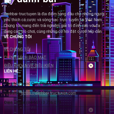
danhbai-tructuyen là địa điểm hàng đầu cho những người
yêu thích cá cược và sòng bạc trực tuyến tại Việt Nam.
Chúng tôi mang đến trải nghiệm giải trí đỉnh cao với đa
dạng các trò chơi, cùng những cơ hội đặt cược hấp dẫn.
VỀ CHÚNG TÔI
VỀ CHÚNG TÔI
CHÍNH SÁCH BẢO MẬT
ĐIỀU KHOẢN VÀ ĐIỀU KIỆN
LIÊN HỆ
Địa chỉ
: Phuoc Qua, Phuoc Tin, Binh Phuoc
Website
:
https://danhbai-tructuyen.com
Điện Thoại
: (84-651) 3 736 073