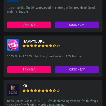
100% nạp đầu lên đến
2,500,000đ
+ Thưởng thêm
30%
khi nhập mã
code
1x_182075
ĐÁNH GIÁ
CƯỢC NGAY
HAPPYLUKE
150%
Slots +
100%
Thể Thao/Live Casino +
10%
Nạp Lại
ĐÁNH GIÁ
CƯỢC NGAY
K8
Nhận
88k
khi xác thực SĐT + Điểm danh mỗi ngày nhận tiền thưởng +
10%
tiền gửi mỗi ngày lên đến
2,000,000 VND