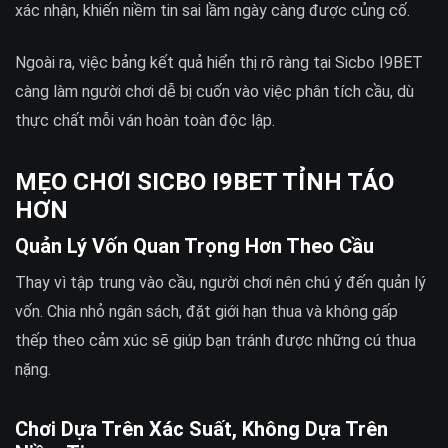
xác nhận, khiến niềm tin sai lầm ngày càng được củng cố.
Ngoài ra, việc bảng kết quả hiển thị rõ ràng tại Sicbo I9BET
càng làm người chơi dễ bị cuốn vào việc phân tích cầu, dù
thực chất mỗi ván hoàn toàn độc lập.
MẸO CHƠI SICBO I9BET TỈNH TÁO
HƠN
Quản Lý Vốn Quan Trọng Hơn Theo Cầu
Thay vì tập trung vào cầu, người chơi nên chú ý đến quản lý
vốn. Chia nhỏ ngân sách, đặt giới hạn thua và không gấp
thếp theo cảm xúc sẽ giúp bạn tránh được những cú thua
nặng.
Chơi Dựa Trên Xác Suất, Không Dựa Trên