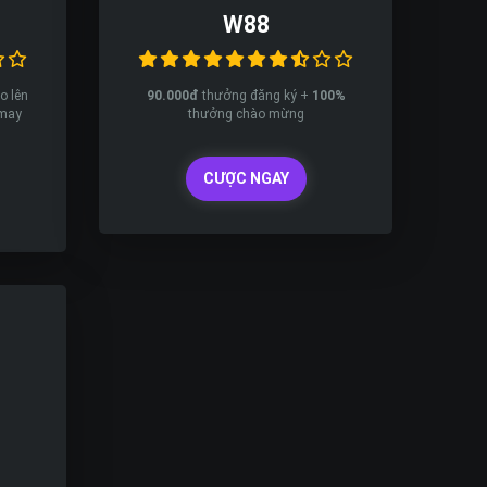
W88
o lên
90.000đ
thưởng đăng ký +
100%
 may
thưởng chào mừng
CƯỢC NGAY