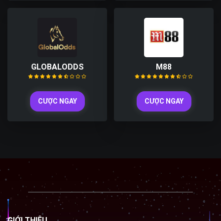
GLOBALODDS
M88
CƯỢC NGAY
CƯỢC NGAY
GIỚI THIỆU