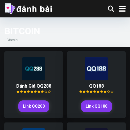
BITCOIN
Bitcoin
Đánh Giá QQ288
QQ188
Link QQ288
Link QQ188