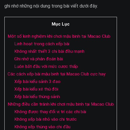
ghi nhớ những nội dung trong bài viết dưới đây.
Mục Lục
Một số kinh nghiệm khi chơi mậu binh tại Macao Club
Linh hoạt trong cách xếp bài
Không nhất thiết 3 chi bài đều mạnh
Ghi nhớ và phán đoán bài
Luôn bắt đầu với mức cược thấp
Các cách xếp bài mậu binh tại Macao Club cực hay
Xếp bài kiểu sảnh 3 đao
Xếp bài kiểu xé thú đôi
Xếp bài kiểu thùng sảnh
Những điều cần tránh khi chơi mậu binh tại Macao Club
Không được thay đổi vị trí các chi bài
Không xếp bài nhỏ vào chi trước
Không xếp thùng vào chi đầu