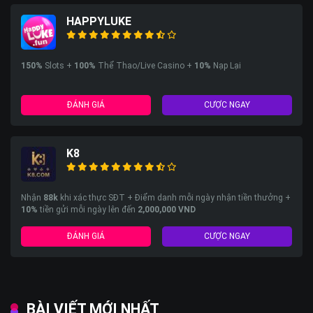
HAPPYLUKE
150%
Slots +
100%
Thể Thao/Live Casino +
10%
Nạp Lại
ĐÁNH GIÁ
CƯỢC NGAY
K8
Nhận
88k
khi xác thực SĐT + Điểm danh mỗi ngày nhận tiền thưởng +
10%
tiền gửi mỗi ngày lên đến
2,000,000 VND
ĐÁNH GIÁ
CƯỢC NGAY
BÀI VIẾT MỚI NHẤT