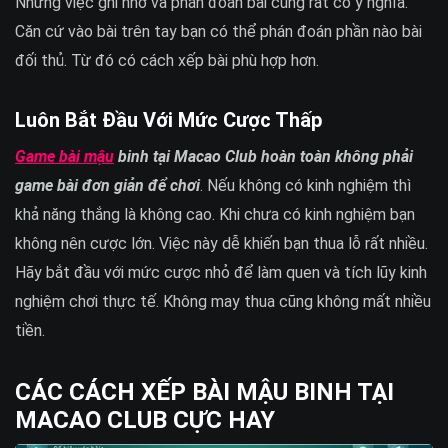
Nhưng việc ghi nhớ và phán đoán bài cũng rất có ý nghĩa.
Căn cứ vào bài trên tay bạn có thể phán đoán phần nào bài
đối thủ. Từ đó có cách xếp bài phù hợp hơn.
Luôn Bắt Đầu Với Mức Cược Thấp
Game bài mậu
binh tại Macao Club hoàn toàn không phải
game bài đơn giản để chơi
. Nếu không có kinh nghiệm thì
khả năng thắng là không cao. Khi chưa có kinh nghiệm bạn
không nên cược lớn. Việc này dễ khiến bạn thua lỗ rất nhiều.
Hãy bắt đầu với mức cược nhỏ để làm quen và tích lũy kinh
nghiệm chơi thực tế. Không may thua cũng không mất nhiều
tiền.
CÁC CÁCH XẾP BÀI MẬU BINH TẠI
MACAO CLUB CỰC HAY