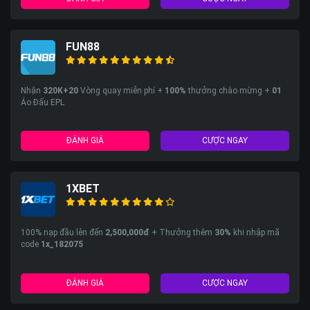
FUN88
Nhận
320K+20
Vòng quay miễn phí +
100%
thưởng chào mừng +
01
Áo Đấu EPL
ĐÁNH GIÁ
CƯỢC NGAY
1XBET
100% nạp đầu lên đến
2,500,000đ
+ Thưởng thêm
30%
khi nhập mã
code
1x_182075
ĐÁNH GIÁ
CƯỢC NGAY