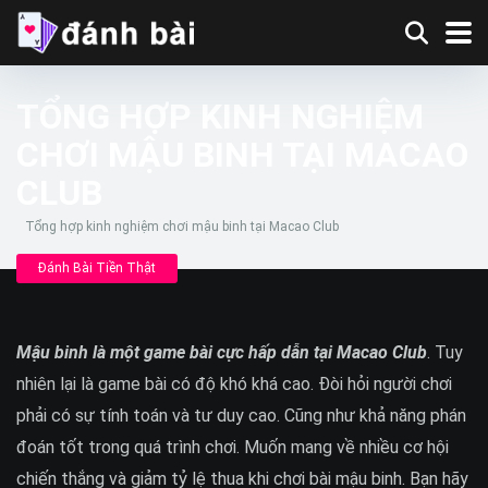
TỔNG HỢP KINH NGHIỆM
CHƠI MẬU BINH TẠI MACAO
CLUB
Tổng hợp kinh nghiệm chơi mậu binh tại Macao Club
Đánh Bài Tiền Thật
Mậu binh là một game bài cực hấp dẫn tại Macao Club
. Tuy
nhiên lại là game bài có độ khó khá cao. Đòi hỏi người chơi
phải có sự tính toán và tư duy cao. Cũng như khả năng phán
đoán tốt trong quá trình chơi. Muốn mang về nhiều cơ hội
chiến thắng và giảm tỷ lệ thua khi chơi bài mậu binh. Bạn hãy