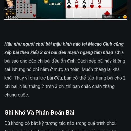
Hầu như người chơi bài mậu binh nào tại Macao Club cũng
xếp bài theo kiểu 3 chi bài đều mạnh ngang tầm nhau
. Chia
bài sao cho các chi bài đều ổn định. Cách xếp bài này không
sai. Nhưng nó chỉ nằm ở mức an toàn. Muốn thắng lại khá
khó. Thay vì chia lực bài đều, bạn có thể tập trung bài cho 2
chi bài. Nếu thắng 2 trên 3 chi thì bạn chắc chắn thắng
chung cuộc.
Ghi Nhớ Và Phán Đoán Bài
Dù không có bất kỳ tương tác nào trong quá trình chơi.