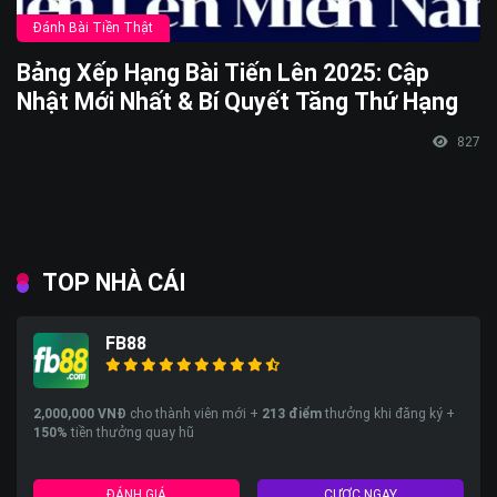
Đánh Bài Tiền Thật
Bảng Xếp Hạng Bài Tiến Lên 2025: Cập
Nhật Mới Nhất & Bí Quyết Tăng Thứ Hạng
827
TOP NHÀ CÁI
FB88
2,000,000 VNĐ
cho thành viên mới +
213
điểm
thưởng khi đăng ký +
150%
tiền thưởng quay hũ
ĐÁNH GIÁ
CƯỢC NGAY