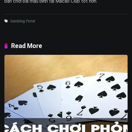
bạn chơi bài mậu binh tại Macao Club tốt hơn.
Gambling Portal
Read More