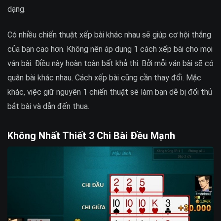
dạng.
Có nhiều chiến thuật xếp bài khác nhau sẽ giúp cơ hội thắng
của bạn cao hơn. Không nên áp dụng 1 cách xếp bài cho mọi
ván bài. Điều này hoàn toàn bất khả thi. Bởi mỗi ván bài sẽ có
quân bài khác nhau. Cách xếp bài cũng cần thay đổi. Mặc
khác, việc giữ nguyên 1 chiến thuật sẽ làm bạn dễ bị đối thủ
bắt bài và dẫn đến thua.
Không Nhất Thiết 3 Chi Bài Đều Mạnh