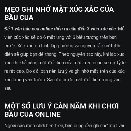
MẸO GHI NHỚ MẶT XÚC XẮC CỦA
BẦU CUA
Để 1 ván bầu cua online diễn ra cần đến 3 viên xúc xắc
. Mỗi
viên xúc xắc sẽ có 6 mặt ứng với 6 biểu tượng trên bàn
cược. Xúc xắc có hình lập phương và nguyên tắc mặt đối
diện sẽ giúp bạn dễ thắng. Theo nguyên tắc này, khi lắc xúc
xắc thì khả năng mặt đối diện của mặt trên cùng sẽ có tỷ lệ
ra rất cao. Do đó, bạn nên lưu ý và ghi nhớ mặt trên của xúc
xắc trong ván trước. Sau đó cược mặt đối diện trong ván
sau.
MỘT SỐ LƯU Ý CẦN NẮM KHI CHƠI
BẦU CUA ONLINE
Ngoài các mẹo chơi bên trên, bạn cũng cần ghi nhớ một vài