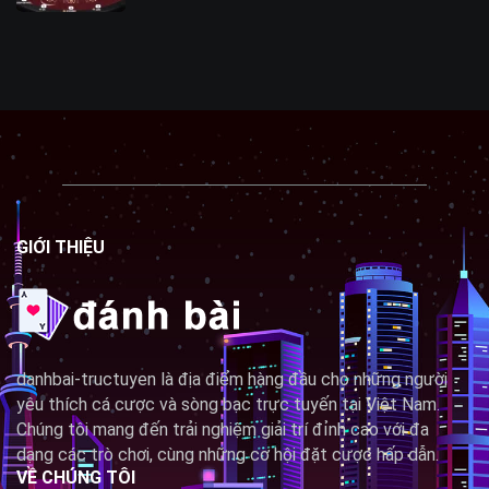
GIỚI THIỆU
danhbai-tructuyen là địa điểm hàng đầu cho những người
yêu thích cá cược và sòng bạc trực tuyến tại Việt Nam.
Chúng tôi mang đến trải nghiệm giải trí đỉnh cao với đa
dạng các trò chơi, cùng những cơ hội đặt cược hấp dẫn.
VỀ CHÚNG TÔI