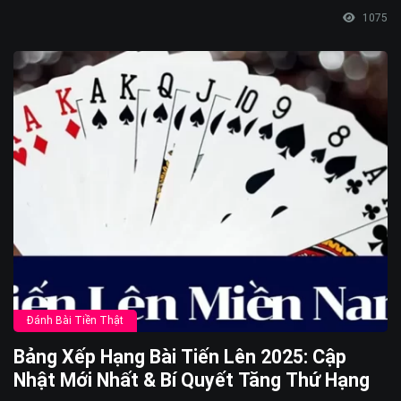
1075
Đánh Bài Tiền Thật
Bảng Xếp Hạng Bài Tiến Lên 2025: Cập
Nhật Mới Nhất & Bí Quyết Tăng Thứ Hạng