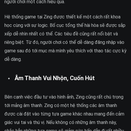
người chơi một cách hiệu quả.
Hệ thống game tại Zing được thiết kế một cách rất khoa
học cùng với sự logic. Bố cục tổng thể hài hòa sẽ được sắp
xếp dễ nhìn nhất có thể. Các tiêu đề cũng rất nổi bật và
riêng biệt. Từ đó, người chơi có thể dễ dàng đăng nhập vào
game sau đó tới mục mà mình yêu thích với thao tác cực kỳ
dễ dàng.
Âm Thanh Vui Nhộn, Cuốn Hút
Bên cạnh việc đầu tư vào hình ảnh, Zing cũng rất chú trọng
tới mảng âm thanh. Zing có một hệ thống các âm thanh
được cài đặt vào từng tựa game khác nhau mang đến cảm
giác vui tai và thú vị. Nếu không có những âm thanh này,
chắc hẳn những tựa game sẽ giảm sức hấp dẫn đi rất nhiều