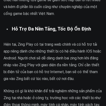
và kém đi phần lôi cuốn cũng như chuyên nghiệp của một
cổng game bậc nhất Việt Nam.
Hỗ Trợ Đa Nền Tảng, Tốc Độ Ổn Định
Hiện tại, Zing Play có tại trang web chính và có hỗ trợ tải
app riêng dành cho những thiết bị có hệ điều hành IOS hoặc
Android. Người chơi sẽ dễ dàng danh bai zing hơn khi đăng
nhập vào Zing Play với giao diện đa nền tảng. Chỉ cần thiết
bị điện tử của bạn có hỗ trợ Internet, bạn sẽ có thể tham
gia vào Zing bất cứ lúc nào, bất cứ nơi đâu.
Không có gì là khó khăn để trải nghiệm những sản phẩm của
Zing tại nhà hoặc ở công ty, trường học với các thiết bị như
điện thoại thông minh, máy tính cá nhân, máy tính xách tay,