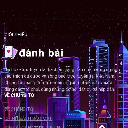
GIỚI THIỆU
danhbai-tructuyen là địa điểm hàng đầu cho những người
yêu thích cá cược và sòng bạc trực tuyến tại Việt Nam.
Chúng tôi mang đến trải nghiệm giải trí đỉnh cao với đa
dạng các trò chơi, cùng những cơ hội đặt cược hấp dẫn.
VỀ CHÚNG TÔI
VỀ CHÚNG TÔI
CHÍNH SÁCH BẢO MẬT
ĐIỀU KHOẢN VÀ ĐIỀU KIỆN