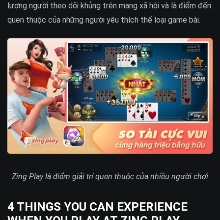
lượng người theo dõi khủng trên mạng xã hội và là điểm đến
quen thuộc của những người yêu thích thể loại game bài.
Zing Play là điểm giải trí quen thuộc của nhiều người chơi
4 THINGS YOU CAN EXPERIENCE