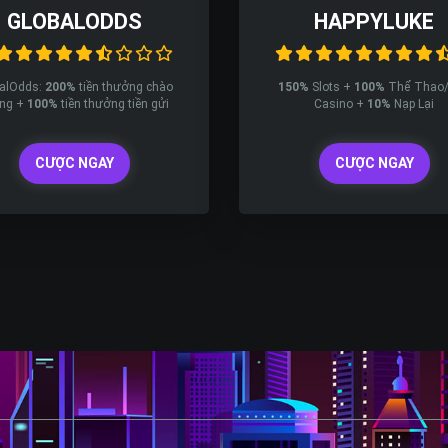
GLOBALODDS
HAPPYLUKE
balOdds:
200%
tiền thưởng chào
150%
Slots +
100%
Thể Thao/
ng +
100%
tiền thưởng tiền gửi
Casino +
10%
Nạp Lại
CƯỢC NGAY
CƯỢC NGAY