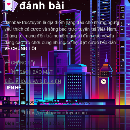
danhbai-tructuyen là địa điểm hàng đầu cho những người
yêu thích cá cược và sòng bạc trực tuyến tại Việt Nam.
Chúng tôi mang đến trải nghiệm giải trí đỉnh cao với đa
dạng các trò chơi, cùng những cơ hội đặt cược hấp dẫn.
VỀ CHÚNG TÔI
VỀ CHÚNG TÔI
CHÍNH SÁCH BẢO MẬT
ĐIỀU KHOẢN VÀ ĐIỀU KIỆN
LIÊN HỆ
Địa chỉ
: Phuoc Qua, Phuoc Tin, Binh Phuoc
Website
:
https://danhbai-tructuyen.com
Điện Thoại
: (84-651) 3 736 073