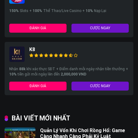
150%
Slots +
100%
Thể Thao/Live Casino +
10%
Nạp Lại
ĐÁNH GIÁ
CƯỢC NGAY
K8
Nhận
88k
khi xác thực SĐT + Điểm danh mỗi ngày nhận tiền thưởng +
10%
tiền gửi mỗi ngày lên đến
2,000,000 VND
ĐÁNH GIÁ
CƯỢC NGAY
BÀI VIẾT MỚI NHẤT
Quản Lý Vốn Khi Chơi Rồng Hổ: Game
Càng Nhanh Càng Phải Kỷ Luật