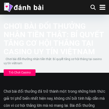
CHƠI BÀI ĐỔI THƯỞNG
NHẬN TIỀN THẬT: BÍ QUYẾT
TĂNG CƠ HỘI THẮNG TẠI
CASINO UY TÍN VIỆTNAM
Chơi bài đổi thưởng nhận tiền thật: Bí quyết tăng cơ hội thắng tại casino
uy tín việtnam
Trò Chơi Casino
Chơi bài đổi thưởng đã trở thành một trong những hình thức
giải trí phổ biến nhất hiện nay, không chỉ bởi tính hấp dẫn mà
còn vì cơ hội thắng lớn mà nó mang lại. Bài đổi thưởng