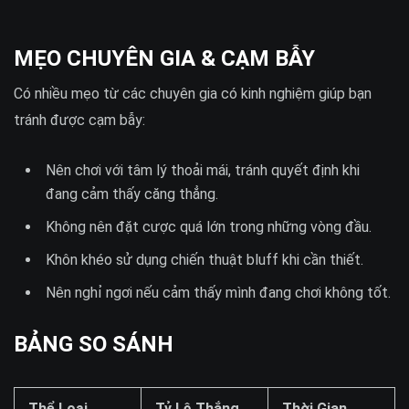
MẸO CHUYÊN GIA & CẠM BẪY
Có nhiều mẹo từ các chuyên gia có kinh nghiệm giúp bạn
tránh được cạm bẫy:
Nên chơi với tâm lý thoải mái, tránh quyết định khi
đang cảm thấy căng thẳng.
Không nên đặt cược quá lớn trong những vòng đầu.
Khôn khéo sử dụng chiến thuật bluff khi cần thiết.
Nên nghỉ ngơi nếu cảm thấy mình đang chơi không tốt.
BẢNG SO SÁNH
Thể Loại
Tỷ Lệ Thắng
Thời Gian