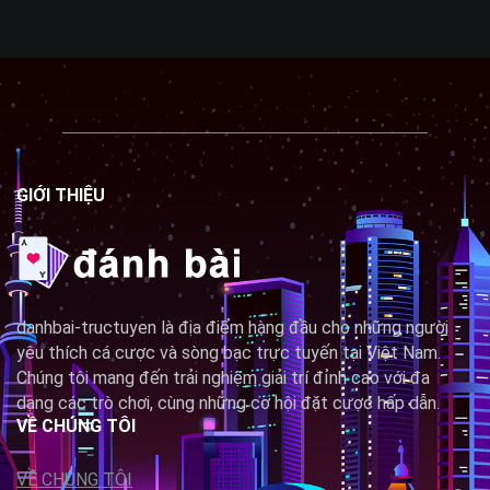
GIỚI THIỆU
danhbai-tructuyen là địa điểm hàng đầu cho những người
yêu thích cá cược và sòng bạc trực tuyến tại Việt Nam.
Chúng tôi mang đến trải nghiệm giải trí đỉnh cao với đa
dạng các trò chơi, cùng những cơ hội đặt cược hấp dẫn.
VỀ CHÚNG TÔI
VỀ CHÚNG TÔI