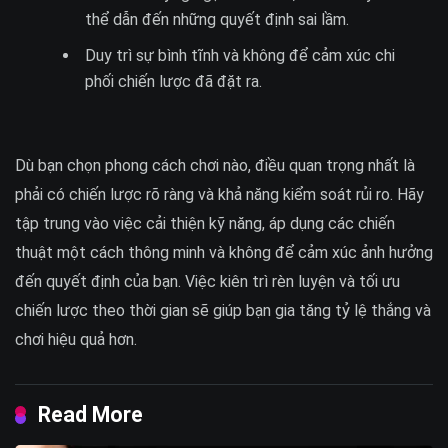
thể dẫn đến những quyết định sai lầm.
Duy trì sự bình tĩnh và không để cảm xúc chi
phối chiến lược đã đặt ra.
Dù bạn chọn phong cách chơi nào, điều quan trọng nhất là
phải có chiến lược rõ ràng và khả năng kiểm soát rủi ro. Hãy
tập trung vào việc cải thiện kỹ năng, áp dụng các chiến
thuật một cách thông minh và không để cảm xúc ảnh hưởng
đến quyết định của bạn. Việc kiên trì rèn luyện và tối ưu
chiến lược theo thời gian sẽ giúp bạn gia tăng tỷ lệ thắng và
chơi hiệu quả hơn.
Read More