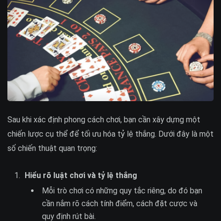
Sau khi xác định phong cách chơi, bạn cần xây dựng một
chiến lược cụ thể để tối ưu hóa tỷ lệ thắng. Dưới đây là một
số chiến thuật quan trọng:
Hiểu rõ luật chơi và tỷ lệ thắng
Mỗi trò chơi có những quy tắc riêng, do đó bạn
cần nắm rõ cách tính điểm, cách đặt cược và
quy định rút bài.