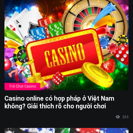
Trò Chơi Casino
Casino online có hợp pháp ở Việt Nam
không? Giải thích rõ cho người chơi
263