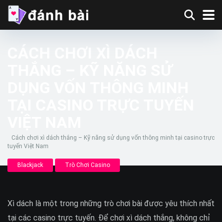
CÁCH CHƠI XÌ DÁCH
THẮNG – KỸ NĂNG SỬ
DỤNG VỐN THÔNG MINH
TẠI CASINO TRỰC TUYẾN
VIỆT NAM
Cách chơi xì dách thắng – Kỹ năng sử dụng vốn thông minh tại casino trực
tuyến Việt Nam
Blackjack
Trò Chơi Casino
Xì dách là một trong những trò chơi bài được yêu thích nhất
tại các casino trực tuyến. Để chơi xì dách thắng, không chỉ