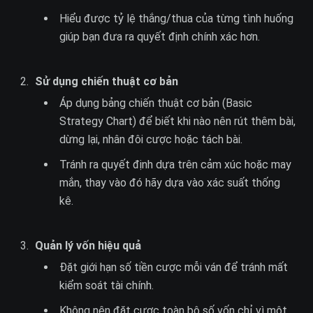
Hiểu được tỷ lệ thắng/thua của từng tình huống
giúp bạn đưa ra quyết định chính xác hơn.
Sử dụng chiến thuật cơ bản
Áp dụng bảng chiến thuật cơ bản (Basic
Strategy Chart) để biết khi nào nên rút thêm bài,
dừng lại, nhân đôi cược hoặc tách bài.
Tránh ra quyết định dựa trên cảm xúc hoặc may
mắn, thay vào đó hãy dựa vào xác suất thống
kê.
Quản lý vốn hiệu quả
Đặt giới hạn số tiền cược mỗi ván để tránh mất
kiểm soát tài chính.
Không nên đặt cược toàn bộ số vốn chỉ vì một