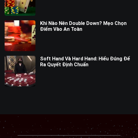
Khi Nào Nên Double Down? Mẹo Chọn
Điểm Vào An Toàn
Soft Hand Và Hard Hand: Hiểu Đúng Để
Ra Quyết Định Chuẩn