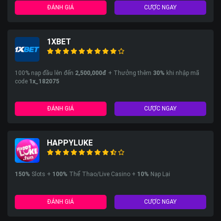
ĐÁNH GIÁ
CƯỢC NGAY
1XBET
100% nạp đầu lên đến
2,500,000đ
+ Thưởng thêm
30%
khi nhập mã
code
1x_182075
ĐÁNH GIÁ
CƯỢC NGAY
HAPPYLUKE
150%
Slots +
100%
Thể Thao/Live Casino +
10%
Nạp Lại
ĐÁNH GIÁ
CƯỢC NGAY