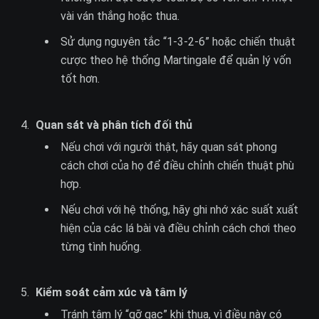
vài ván thắng hoặc thua.
Sử dụng nguyên tắc “1-3-2-6” hoặc chiến thuật
cược theo hệ thống Martingale để quản lý vốn
tốt hơn.
Quan sát và phân tích đối thủ
Nếu chơi với người thật, hãy quan sát phong
cách chơi của họ để điều chỉnh chiến thuật phù
hợp.
Nếu chơi với hệ thống, hãy ghi nhớ xác suất xuất
hiện của các lá bài và điều chỉnh cách chơi theo
từng tình huống.
Kiểm soát cảm xúc và tâm lý
Tránh tâm lý “gỡ gạc” khi thua, vì điều này có