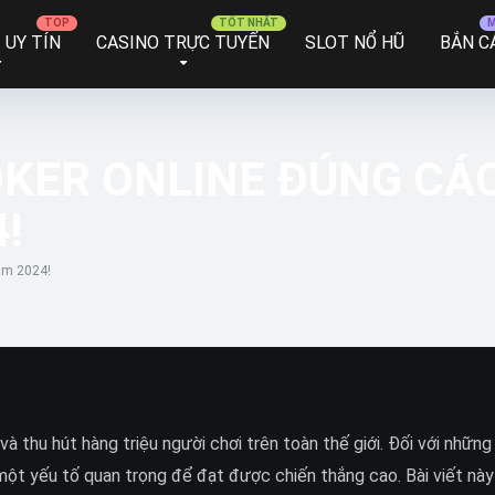
 UY TÍN
CASINO TRỰC TUYẾN
SLOT NỔ HŨ
BẮN C
OKER ONLINE ĐÚNG CÁ
!
ăm 2024!
và thu hút hàng triệu người chơi trên toàn thế giới. Đối với những
 một yếu tố quan trọng để đạt được chiến thắng cao. Bài viết này