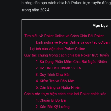
hướng dẫn bạn cách chia bài Poker trực tuyến đúng
trong năm 2024.
Mục Lục
Tìm hiểu về Poker Online và Cách Chia Bài Poker
Định nghĩa về Poker Online và quy tắc cơ bản 
Lợi ích của việc chơi Poker Online
Quy tắc chung trong cách chia bài Poker trực tuyến
1. Sử Dụng Phần Mềm Chia Bài Ngẫu Nhiên
2. Bộ Bài Tiêu Chuẩn 52 Lá
3. Quy Trình Chia Bài
4. Kiểm Tra và Bảo Mật
5. Cân Bằng và Ngẫu Nhiên
Các bước thực hiện cách chia bài Poker chính xác
1. Chuẩn Bị Bộ Bài
2. Xáo Bài Kỹ Lưỡng