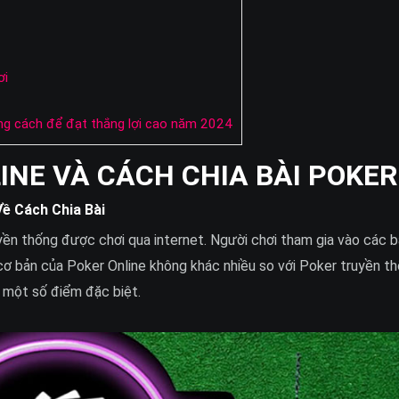
ơi
úng cách để đạt thắng lợi cao năm 2024
LINE VÀ CÁCH CHIA BÀI POKER
Về Cách Chia Bài
uyền thống được chơi qua internet. Người chơi tham gia vào các b
cơ bản của Poker Online không khác nhiều so với Poker truyền th
có một số điểm đặc biệt.