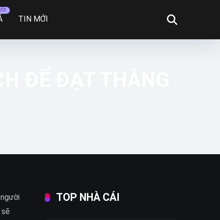
Á
TIN MỚI
CH ĐỂ ĐẠT THẮNG
TOP NHÀ CÁI
 người
 sẽ