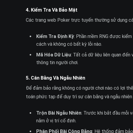
4. Kiểm Tra Và Bảo Mật
Các trang web Poker trực tuyến thường sử dụng các
Kiểm Tra Định Kỳ
: Phần mềm RNG được kiểm t
cách và không có bất kỳ lỗi nào.
Mã Hóa Dữ Liệu
: Tất cả dữ liệu liên quan đến
thông tin người chơi.
5. Cân Bằng Và Ngẫu Nhiên
Để đảm bảo rằng không có người chơi nào có lợi th
toán phức tạp để duy trì sự cân bằng và ngẫu nhiên
Trộn Bài Ngẫu Nhiên
: Trước khi bắt đầu mỗi 
nằm ở vị trí cố định.
Phân Phối Bài Công Bằng
: Hệ thống đảm bảo