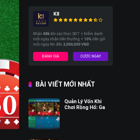
K8
Nhận
88k
khi xác thực SĐT + Điểm danh
mỗi ngày nhận tiền thưởng +
10%
tiền gửi
mỗi ngày lên đến
2,000,000 VND
ĐÁNH GIÁ
CƯỢC NGAY
BÀI VIẾT MỚI NHẤT
Quản Lý Vốn Khi
Chơi Rồng Hổ: Game
Càng Nhanh Càng
Phải Kỷ Luật