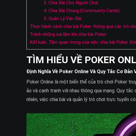
3. Chia Bài Cho Người Chơi
4. Chia Bài Chung (Community Cards)
5. Quản Lý Ván Bài
Thực hành cách chia bài Poker thông qua các trò ch
Tránh những sai lầm khi chia bài Poker
Kết luận: Tầm quan trọng của việc chia bài Poker đ
TÌM HIỂU VỀ POKER ON
Định Nghĩa Về Poker Online Và Quy Tắc Cơ Bản 
Poker Online là một biến thể của trò chơi Poker tr
ảo và cạnh tranh với nhau thông qua mạng. Quy tắc 
nhiên, việc chia bài và quản lý trò chơi trực tuyến 