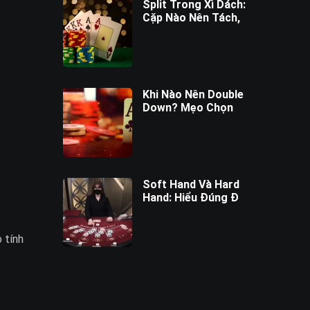
Split Trong Xì Dách:
Cặp Nào Nên Tách,
Cặp Nào Nên Né
Khi Nào Nên Double
Down? Mẹo Chọn
Điểm Vào An Toàn
Soft Hand Và Hard
Hand: Hiểu Đúng Để
Ra Quyết Định
Chuẩn
 tính