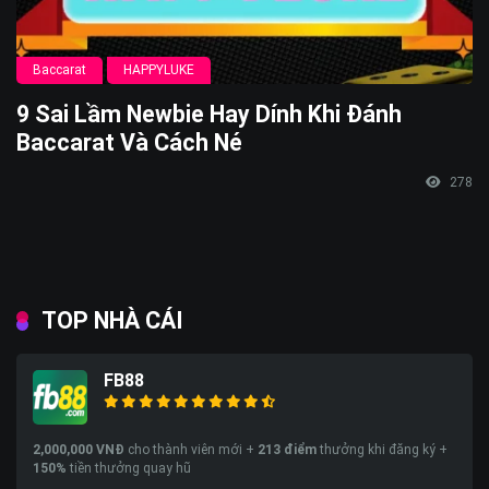
Baccarat
HAPPYLUKE
9 Sai Lầm Newbie Hay Dính Khi Đánh
Baccarat Và Cách Né
278
TOP NHÀ CÁI
FB88
2,000,000 VNĐ
cho thành viên mới +
213
điểm
thưởng khi đăng ký +
150%
tiền thưởng quay hũ