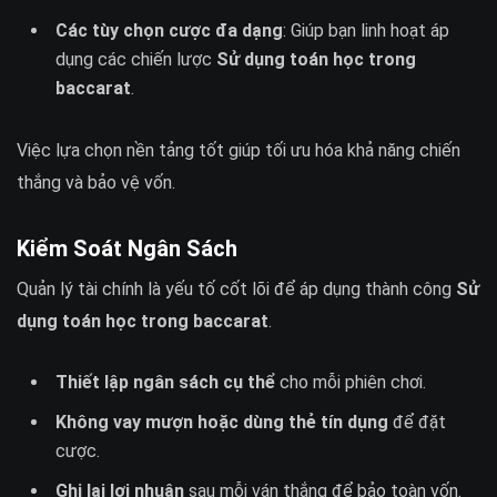
Các tùy chọn cược đa dạng
: Giúp bạn linh hoạt áp
dụng các chiến lược
Sử dụng toán học trong
baccarat
.
Việc lựa chọn nền tảng tốt giúp tối ưu hóa khả năng chiến
thắng và bảo vệ vốn.
Kiểm Soát Ngân Sách
Quản lý tài chính là yếu tố cốt lõi để áp dụng thành công
Sử
dụng toán học trong baccarat
.
Thiết lập ngân sách cụ thể
cho mỗi phiên chơi.
Không vay mượn hoặc dùng thẻ tín dụng
để đặt
cược.
Ghi lại lợi nhuận
sau mỗi ván thắng để bảo toàn vốn.