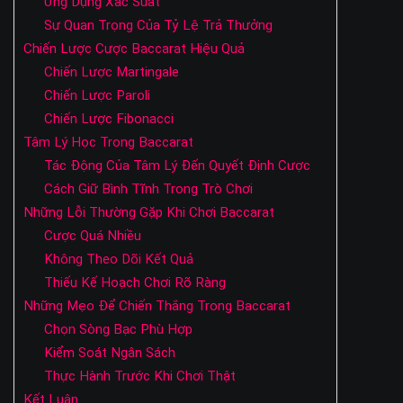
Ứng Dụng Xác Suất
Sự Quan Trọng Của Tỷ Lệ Trả Thưởng
Chiến Lược Cược Baccarat Hiệu Quả
Chiến Lược Martingale
Chiến Lược Paroli
Chiến Lược Fibonacci
Tâm Lý Học Trong Baccarat
Tác Động Của Tâm Lý Đến Quyết Định Cược
Cách Giữ Bình Tĩnh Trong Trò Chơi
Những Lỗi Thường Gặp Khi Chơi Baccarat
Cược Quá Nhiều
Không Theo Dõi Kết Quả
Thiếu Kế Hoạch Chơi Rõ Ràng
Những Mẹo Để Chiến Thắng Trong Baccarat
Chọn Sòng Bạc Phù Hợp
Kiểm Soát Ngân Sách
Thực Hành Trước Khi Chơi Thật
Kết Luận