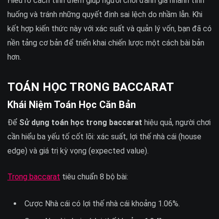
Hiểu rõ cách tính điểm giúp người chơi đánh giá nhanh tình
huống và tránh những quyết định sai lệch do nhầm lẫn. Khi
kết hợp kiến thức này với xác suất và quản lý vốn, bạn đã có
nền tảng cơ bản để triển khai chiến lược một cách bài bản
hơn.
TOÁN HỌC TRONG BACCARAT
Khái Niệm Toán Học Căn Bản
Để
Sử dụng toán học trong baccarat
hiệu quả, người chơi
cần hiểu ba yếu tố cốt lõi: xác suất, lợi thế nhà cái (house
edge) và giá trị kỳ vọng (expected value).
Trong baccarat
tiêu chuẩn 8 bộ bài:
Cược Nhà cái có lợi thế nhà cái khoảng 1.06%.