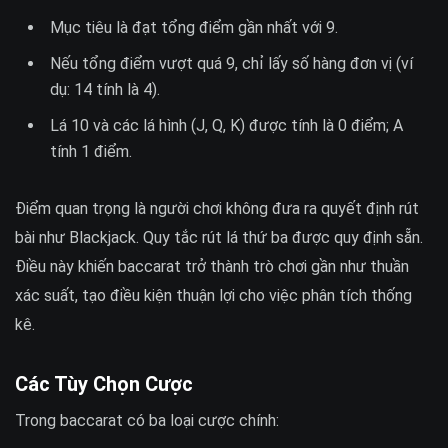
Mục tiêu là đạt tổng điểm gần nhất với 9.
Nếu tổng điểm vượt quá 9, chỉ lấy số hàng đơn vị (ví
dụ: 14 tính là 4).
Lá 10 và các lá hình (J, Q, K) được tính là 0 điểm; A
tính 1 điểm.
Điểm quan trọng là người chơi không đưa ra quyết định rút
bài như Blackjack. Quy tắc rút lá thứ ba được quy định sẵn.
Điều này khiến baccarat trở thành trò chơi gần như thuần
xác suất, tạo điều kiện thuận lợi cho việc phân tích thống
kê.
Các Tùy Chọn Cược
Trong baccarat có ba loại cược chính: