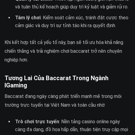
và tuân thủ kế hoạch giúp duy trì kỷ luật và giảm rủi ro.
Tâm lý chơi
: Kiểm soát cảm xúc, tránh đặt cược theo
cảm giác và duy trì sự tỉnh táo khi ra quyết định.
Khi kết hợp tất cả yếu tố này, bạn sẽ tối ưu hóa khả năng
chiến thắng và trải nghiệm chơi baccarat trở nên chuyên
nghiệp hơn.
Tương Lai Của Baccarat Trong Ngành
IGaming
Baccarat đang ngày càng phát triển mạnh mẽ trong môi
trường trực tuyến tại Việt Nam và toàn cầu nhờ:
Trò chơi trực tuyến
: Nền tảng casino online ngày
càng đa dạng, đồ họa hấp dẫn, thuận tiện truy cập mọi