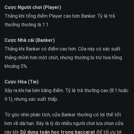
Cược Người chơi (Player)
Thắng khi tổng điểm Player cao hơn Banker. Tỷ lệ trả
thưởng thường là 1:1.
Cược Nhà cái (Banker)
Thắng khi Banker có điểm cao hơn. Cửa này có xác suất
thắng nhỉnh hơn một chút, nhưng thường bị trừ hoa hồng
khoảng 5%.
Cược Hòa (Tie)
Xảy ra khi hai bên bằng điểm. Tỷ lệ trả thưởng cao (8:1 hoặc
9:1), nhưng xác suất thấp.
Từ góc nhìn phân tích, cửa Banker thường có lợi thế tốt
hơn về dài hạn. Đây là lý do nhiều người chơi lựa chọn cửa
này khi
Sử dụng toán học trong baccarat
để tối ưu lợi