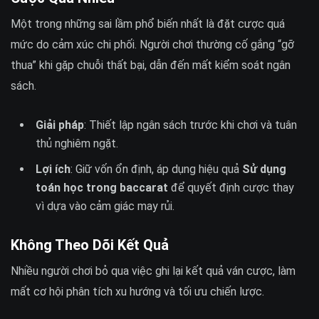
Một trong những sai lầm phổ biến nhất là đặt cược quá
mức do cảm xúc chi phối. Người chơi thường cố gắng “gỡ
thua” khi gặp chuỗi thất bại, dẫn đến mất kiểm soát ngân
sách.
Giải pháp
: Thiết lập ngân sách trước khi chơi và tuân
thủ nghiêm ngặt.
Lợi ích
: Giữ vốn ổn định, áp dụng hiệu quả
Sử dụng
toán học trong baccarat
để quyết định cược thay
vì dựa vào cảm giác may rủi.
Không Theo Dõi Kết Quả
Nhiều người chơi bỏ qua việc ghi lại kết quả ván cược, làm
mất cơ hội phân tích xu hướng và tối ưu chiến lược.