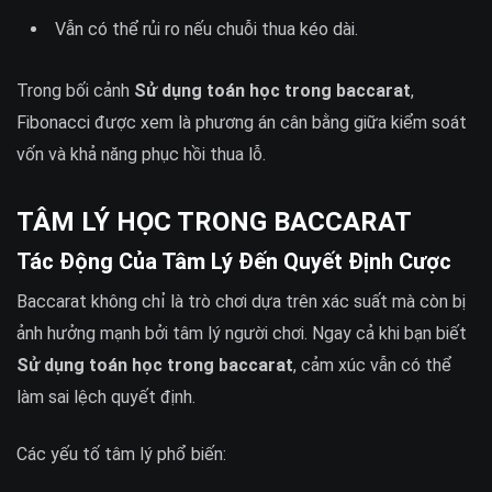
Vẫn có thể rủi ro nếu chuỗi thua kéo dài.
Trong bối cảnh
Sử dụng toán học trong baccarat
,
Fibonacci được xem là phương án cân bằng giữa kiểm soát
vốn và khả năng phục hồi thua lỗ.
TÂM LÝ HỌC TRONG BACCARAT
Tác Động Của Tâm Lý Đến Quyết Định Cược
Baccarat không chỉ là trò chơi dựa trên xác suất mà còn bị
ảnh hưởng mạnh bởi tâm lý người chơi. Ngay cả khi bạn biết
Sử dụng toán học trong baccarat
, cảm xúc vẫn có thể
làm sai lệch quyết định.
Các yếu tố tâm lý phổ biến: