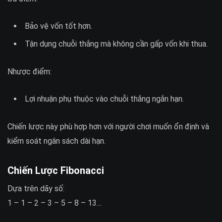
Bảo vệ vốn tốt hơn.
Tận dụng chuỗi thắng mà không cần gấp vốn khi thua.
Nhược điểm:
Lợi nhuận phụ thuộc vào chuỗi thắng ngắn hạn.
Chiến lược này phù hợp hơn với người chơi muốn ổn định và
kiểm soát ngân sách dài hạn.
Chiến Lược Fibonacci
Dựa trên dãy số:
1 – 1 – 2 – 3 – 5 – 8 – 13…