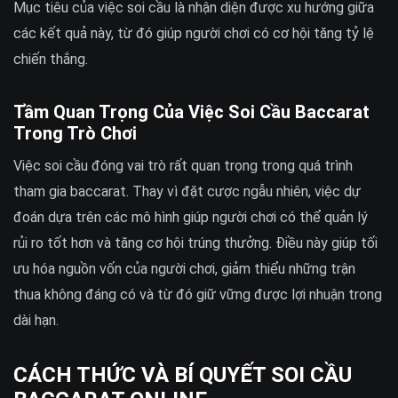
Mục tiêu của việc soi cầu là nhận diện được xu hướng giữa
các kết quả này, từ đó giúp người chơi có cơ hội tăng tỷ lệ
chiến thắng.
Tầm Quan Trọng Của Việc Soi Cầu Baccarat
Trong Trò Chơi
Việc soi cầu đóng vai trò rất quan trọng trong quá trình
tham gia baccarat. Thay vì đặt cược ngẫu nhiên, việc dự
đoán dựa trên các mô hình giúp người chơi có thể quản lý
rủi ro tốt hơn và tăng cơ hội trúng thưởng. Điều này giúp tối
ưu hóa nguồn vốn của người chơi, giảm thiểu những trận
thua không đáng có và từ đó giữ vững được lợi nhuận trong
dài hạn.
CÁCH THỨC VÀ BÍ QUYẾT SOI CẦU