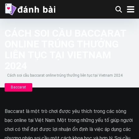
CÁCH SOI CẦU BACCARAT
ONLINE TRÚNG THƯỞNG
LIÊN TỤC TẠI VIETNAM
2024
Cách soi cầu baccarat online trúng thưởng liên tục tại Vietnam 2024
Baccarat
Baccarat là một trò chơi được yêu thích trong các sòng
bạc online tại Việt Nam. Một trong những yếu tố giúp người
chơi có thể đạt được lợi nhuận ổn định là việc áp dụng các
phương pháp soi cầu một cách khoa học và hợp lý. Soi cầu