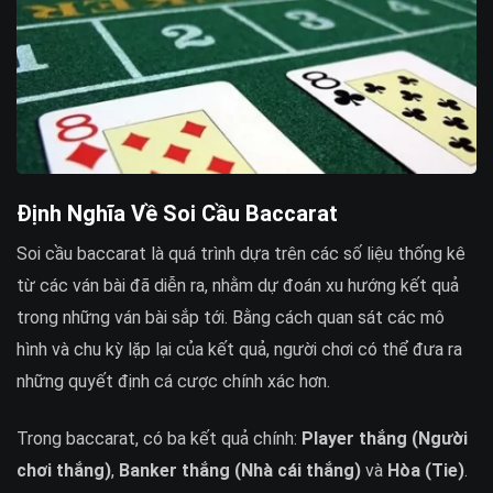
Định Nghĩa Về Soi Cầu Baccarat
Soi cầu baccarat là quá trình dựa trên các số liệu thống kê
từ các ván bài đã diễn ra, nhằm dự đoán xu hướng kết quả
trong những ván bài sắp tới. Bằng cách quan sát các mô
hình và chu kỳ lặp lại của kết quả, người chơi có thể đưa ra
những quyết định cá cược chính xác hơn.
Trong baccarat, có ba kết quả chính:
Player thắng (Người
chơi thắng)
,
Banker thắng (Nhà cái thắng)
và
Hòa (Tie)
.