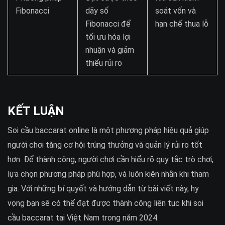
Fibonacci
dãy số
soát vốn và
Fibonacci để
hạn chế thua lỗ
tối ưu hóa lợi
nhuận và giảm
thiểu rủi ro
KẾT LUẬN
Soi cầu baccarat online là một phương pháp hiệu quả giúp
người chơi tăng cơ hội trúng thưởng và quản lý rủi ro tốt
hơn. Để thành công, người chơi cần hiểu rõ quy tắc trò chơi,
lựa chọn phương pháp phù hợp, và luôn kiên nhẫn khi tham
gia. Với những bí quyết và hướng dẫn từ bài viết này, hy
vọng bạn sẽ có thể đạt được thành công liên tục khi soi
cầu baccarat tại Việt Nam trong năm 2024.