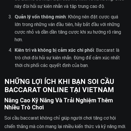
này đòi hỏi sự kiên nhẫn và tập trung cao độ.
Quản lý vốn thông minh
: Không nên đặt cược quá
lớn trong những ván đầu tiên, hãy bắt đầu với những
cược nhỏ và dần dần tăng cược khi xu hướng rõ ràng
hơn.
Kiên trì và không bị cảm xúc chi phối
: Baccarat là
trò chơi đòi hỏi sự kiên nhẫn. Đừng để cảm xúc nhất
thời chi phối các quyết định của bạn.
NHỮNG LỢI ÍCH KHI BẠN SOI CẦU
BACCARAT ONLINE TẠI VIETNAM
Nâng Cao Kỹ Năng Và Trải Nghiệm Thêm
Nhiều Trò Chơi
Soi cầu baccarat không chỉ giúp người chơi tăng cơ hội
chiến thắng mà còn mang lại nhiều kiến thức và kỹ năng mới.