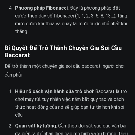
Phương pháp Fibonacci
: Đây là phương pháp đặt
cược theo dãy số Fibonacci (1, 1, 2, 3, 5, 8, 13…), tăng
mức cược khi thua và quay lại mức cược nhỏ nhất khi
thắng.
Bí Quyết Để Trở Thành Chuyên Gia Soi Cầu
Baccarat
Để trở thành một chuyên gia soi cầu baccarat, người chơi
cần phải:
Hiểu rõ cách vận hành của trò chơi
: Baccarat là trò
chơi may rủi, tuy nhiên việc nắm bắt quy tắc và cách
thức hoạt động của nó sẽ giúp bạn tự tin hơn khi soi
cầu.
Quan sát kỹ lưỡng
: Cần theo dõi sát sao các ván bài
đã diễn ra để nhận diện các mô hình và xu hướng. Điều