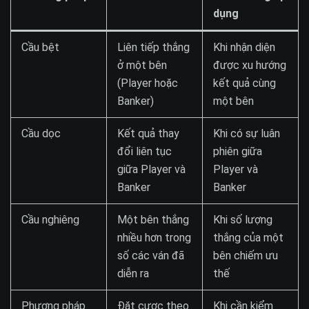
dụng
Cầu bệt
Liên tiếp thắng
Khi nhận diện
ở một bên
được xu hướng
(Player hoặc
kết quả cùng
Banker)
một bên
Cầu dọc
Kết quả thay
Khi có sự luân
đổi liên tục
phiên giữa
giữa Player và
Player và
Banker
Banker
Cầu nghiêng
Một bên thắng
Khi số lượng
nhiều hơn trong
thắng của một
số các ván đã
bên chiếm ưu
diễn ra
thế
Phương pháp
Đặt cược theo
Khi cần kiểm