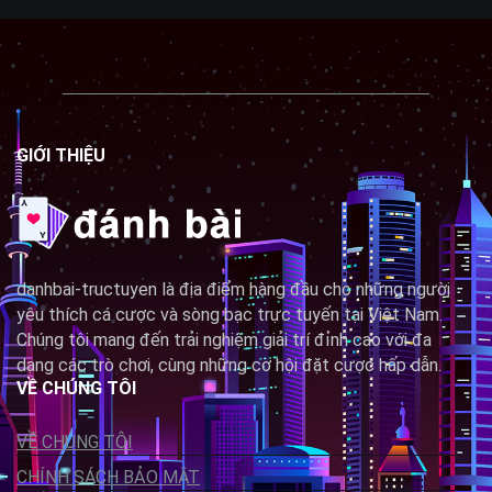
GIỚI THIỆU
danhbai-tructuyen là địa điểm hàng đầu cho những người
yêu thích cá cược và sòng bạc trực tuyến tại Việt Nam.
Chúng tôi mang đến trải nghiệm giải trí đỉnh cao với đa
dạng các trò chơi, cùng những cơ hội đặt cược hấp dẫn.
VỀ CHÚNG TÔI
VỀ CHÚNG TÔI
CHÍNH SÁCH BẢO MẬT