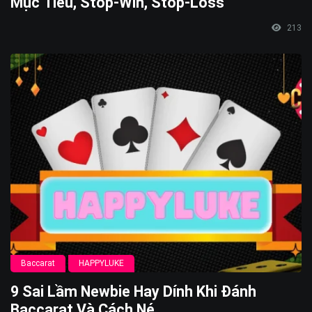
Mục Tiêu, Stop-Win, Stop-Loss
213
Baccarat
HAPPYLUKE
9 Sai Lầm Newbie Hay Dính Khi Đánh
Baccarat Và Cách Né