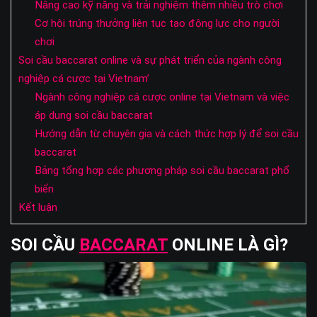
Nâng cao kỹ năng và trải nghiệm thêm nhiều trò chơi
Cơ hội trúng thưởng liên tục tạo động lực cho người
chơi
Soi cầu baccarat online và sự phát triển của ngành công
nghiệp cá cược tại Vietnam’
Ngành công nghiệp cá cược online tại Vietnam và việc
áp dụng soi cầu baccarat
Hướng dẫn từ chuyên gia và cách thức hợp lý để soi cầu
baccarat
Bảng tổng hợp các phương pháp soi cầu baccarat phổ
biến
Kết luận
SOI CẦU
BACCARAT
ONLINE LÀ GÌ?