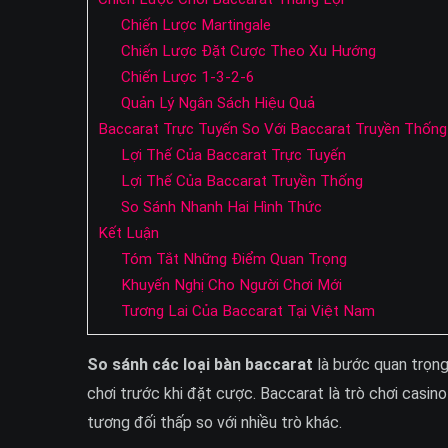
Chiến Lược Martingale
Chiến Lược Đặt Cược Theo Xu Hướng
Chiến Lược 1-3-2-6
Quản Lý Ngân Sách Hiệu Quả
Baccarat Trực Tuyến So Với Baccarat Truyền Thống
Lợi Thế Của Baccarat Trực Tuyến
Lợi Thế Của Baccarat Truyền Thống
So Sánh Nhanh Hai Hình Thức
Kết Luận
Tóm Tắt Những Điểm Quan Trọng
Khuyến Nghị Cho Người Chơi Mới
Tương Lai Của Baccarat Tại Việt Nam
So sánh các loại bàn baccarat
là bước quan trọng 
chơi trước khi đặt cược. Baccarat là trò chơi casin
tương đối thấp so với nhiều trò khác.