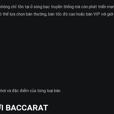
 không chỉ tồn tại ở sòng bạc truyền thống mà còn phát triển mạ
 có thể lựa chọn bàn thường, bàn tốc độ cao hoặc bàn VIP với giới
 chơi và đặc điểm của từng loại bàn.
ƠI BACCARAT