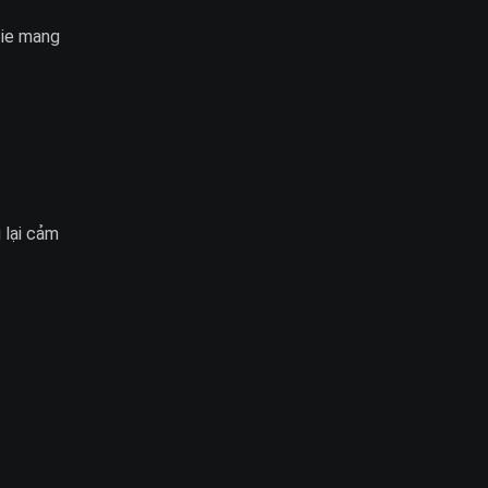
Tie mang
 lại cảm