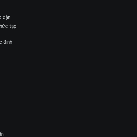
p cận.
phức tạp.
c định
ến.