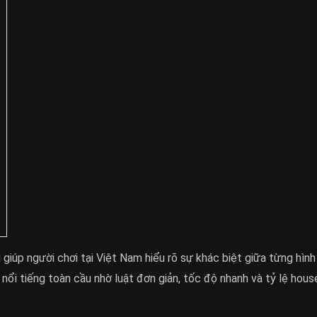
giúp người chơi tại Việt Nam hiểu rõ sự khác biệt giữa từng hìn
o nổi tiếng toàn cầu nhờ luật đơn giản, tốc độ nhanh và tỷ lệ hou