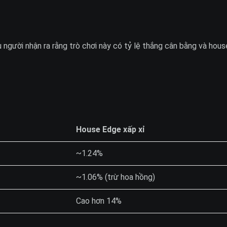
ều người nhận ra rằng trò chơi này có tỷ lệ thắng cân bằng và hou
House Edge xấp xỉ
~1.24%
~1.06% (trừ hoa hồng)
Cao hơn 14%