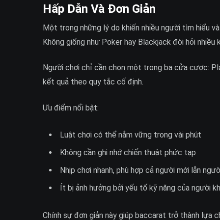
Hấp Dẫn Và Đơn Giản
Một trong những lý do khiến nhiều người tìm hiểu v
Không giống như Poker hay Blackjack đòi hỏi nhiều k
Người chơi chỉ cần chọn một trong ba cửa cược: Pla
kết quả theo quy tắc cố định.
Ưu điểm nổi bật:
Luật chơi có thể nắm vững trong vài phút
Không cần ghi nhớ chiến thuật phức tạp
Nhịp chơi nhanh, phù hợp cả người mới lẫn ngườ
Ít bị ảnh hưởng bởi yếu tố kỹ năng của người k
Chính sự đơn giản này giúp baccarat trở thành lựa c