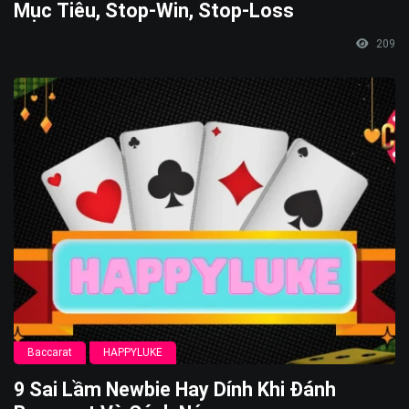
Mục Tiêu, Stop-Win, Stop-Loss
209
Baccarat
HAPPYLUKE
9 Sai Lầm Newbie Hay Dính Khi Đánh