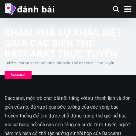
KHÁM PHÁ SỰ KHÁC BIỆT
GIỮA CÁC BIẾN THỂ
BACCARAT TRỰC TUYẾN
Khám Phá Sự Khác Biệt Giữa Các Biến Thể Baccarat Trực Tuyến
Baccarat
Baccarat, một trò chơi bài nổi tiếng với sự thanh lịch và đơn
giản của nó, đã vượt qua bức tường của các sòng bạc
truyền thống để tìm được chỗ đứng trong thế giới số hóa.
Với sự bùng nổ của các nền tảng cá cược trực tuyến, người
hâm mộ hiện có thể tận hưởng sự hồi hộp của Baccarat