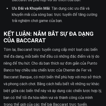
Ưu Đãi và Khuyến Mãi
: Tận dụng các ưu đãi và
khuyến mãi của sòng bạc trực tuyến để tăng cường
trải nghiệm chơi game của bạn.
KẾT LUẬN: NẮM BẮT SỰ ĐA DẠNG
CỦA BACCARAT
Tóm lại, Baccarat trực tuyến cung cấp một loạt các biến
thể đa dạng, mỗi biến thể đều có những đặc điểm và lý do
riêng để thu hút. Cho dù bạn thích sự đơn giản của Punto
Banco hay chiều sâu chiến lược của Chemin de Fer và
Baccarat Banque, có một biến thể phù hợp với mọi sở thích
và phong cách chơi. Bằng cách hiểu biết về những sự khác
biệt giữa các biến thể này và áp dụng các chiến lược hợp lý,
bạn có thể tối đa hóa niềm vui và thành công của mình
trong thế giới của các thế bài Baccarat trực tuyến.