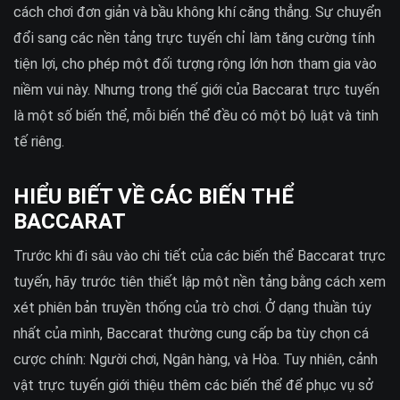
cách chơi đơn giản và bầu không khí căng thẳng. Sự chuyển
đổi sang các nền tảng trực tuyến chỉ làm tăng cường tính
tiện lợi, cho phép một đối tượng rộng lớn hơn tham gia vào
niềm vui này. Nhưng trong thế giới của Baccarat trực tuyến
là một số biến thể, mỗi biến thể đều có một bộ luật và tinh
tế riêng.
HIỂU BIẾT VỀ CÁC BIẾN THỂ
BACCARAT
Trước khi đi sâu vào chi tiết của các biến thể Baccarat trực
tuyến, hãy trước tiên thiết lập một nền tảng bằng cách xem
xét phiên bản truyền thống của trò chơi. Ở dạng thuần túy
nhất của mình, Baccarat thường cung cấp ba tùy chọn cá
cược chính: Người chơi, Ngân hàng, và Hòa. Tuy nhiên, cảnh
vật trực tuyến giới thiệu thêm các biến thể để phục vụ sở