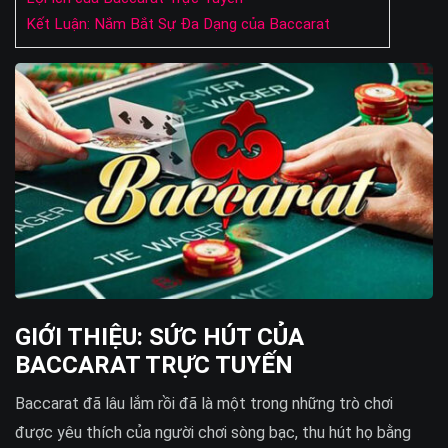
Kết Luận: Nắm Bắt Sự Đa Dạng của Baccarat
GIỚI THIỆU: SỨC HÚT CỦA
BACCARAT TRỰC TUYẾN
Baccarat đã lâu lắm rồi đã là một trong những trò chơi
được yêu thích của người chơi sòng bạc, thu hút họ bằng