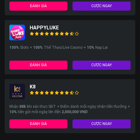
ĐÁNH GIÁ
CƯỢC NGAY
HAPPYLUKE
150%
Slots +
100%
Thể Thao/Live Casino +
10%
Nạp Lại
ĐÁNH GIÁ
CƯỢC NGAY
K8
Nhận
88k
khi xác thực SĐT + Điểm danh mỗi ngày nhận tiền thưởng +
10%
tiền gửi mỗi ngày lên đến
2,000,000 VND
ĐÁNH GIÁ
CƯỢC NGAY