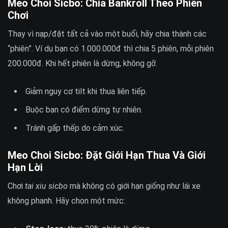
Meo Choi Sicbo: Chia Bankroll Theo Phiên
Chơi
Thay vì nạp/đặt tất cả vào một buổi, hãy chia thành các
“phiên”. Ví dụ bạn có 1.000.000đ thì chia 5 phiên, mỗi phiên
200.000đ. Khi hết phiên là dừng, không gỡ.
Giảm nguy cơ tilt khi thua liên tiếp.
Buộc bạn có điểm dừng tự nhiên.
Tránh gấp thếp do cảm xúc.
Meo Choi Sicbo: Đặt Giới Hạn Thua Và Giới
Hạn Lời
Chơi
tai xiu sicbo
mà không có giới hạn giống như lái xe
không phanh. Hãy chọn một mức: