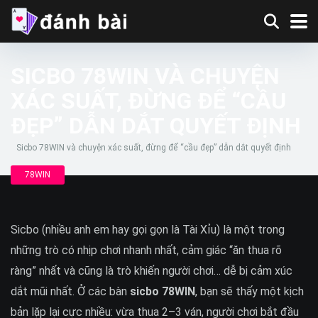
SICBO 78WIN VÀ CHUYỆN
XÁC SUẤT, ĐỪNG ĐỂ “CẦU
ĐẸP” DẪN DẮT QUYẾT ĐỊNH
Sicbo 78WIN và chuyện xác suất, đừng để “cầu đẹp” dẫn dắt quyết định
78WIN
Sicbo (nhiều anh em hay gọi gọn là Tài Xỉu) là một trong
những trò có nhịp chơi nhanh nhất, cảm giác “ăn thua rõ
ràng” nhất và cũng là trò khiến người chơi… dễ bị cảm xúc
dắt mũi nhất. Ở các bàn
sicbo 78WIN
, bạn sẽ thấy một kịch
bản lặp lại cực nhiều: vừa thua 2–3 ván, người chơi bắt đầu